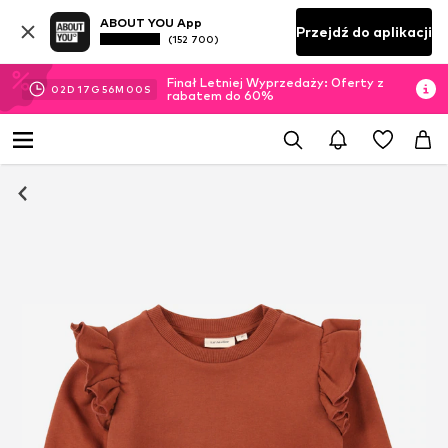
ABOUT YOU App
Przejdź do aplikacji
(152 700)
Finał Letniej Wyprzedaży: Oferty z
02
D
17
G
55
M
59
S
rabatem do 60%