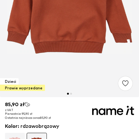
Dzieci
Prawie wyprzedane
85,90 zł
85,90 zł
z VAT
z VAT
Pierwotnie: 95,90 zł
Pierwotnie: 95,90 zł
Ostatnia najniższa cena:
Ostatnia najniższa cena:
85,90 zł
85,90 zł
Kolor
:
rdzawobrązowy