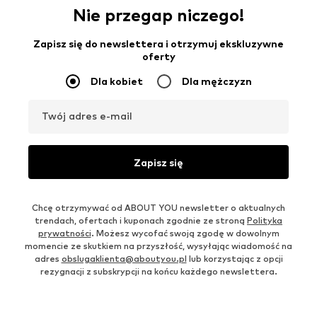
Nie przegap niczego!
Zapisz się do newslettera i otrzymuj ekskluzywne
oferty
Dla kobiet
Dla mężczyzn
Twój adres e-mail
Zapisz się
Chcę otrzymywać od ABOUT YOU newsletter o aktualnych
trendach, ofertach i kuponach zgodnie ze stroną
Polityka
prywatności
. Możesz wycofać swoją zgodę w dowolnym
momencie ze skutkiem na przyszłość, wysyłając wiadomość na
adres
obslugaklienta@aboutyou.pl
lub korzystając z opcji
rezygnacji z subskrypcji na końcu każdego newslettera.