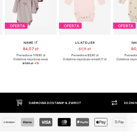
OFERTA
OFERTA
OFERTA
NAME IT
LIL'ATELIER
NA
84,07 zł
61,11 zł
80,
Pierwotnie: 109,90 zł
Pierwotnie: 85,90 zł
Pierwotni
Ostatnia najniższa cena:
Ostatnia najniższa cena:
61,11 zł
Ostatnia najni
87,92 zł
-4%
30 DNI NA ZWROT TOWARU
PŁATNO