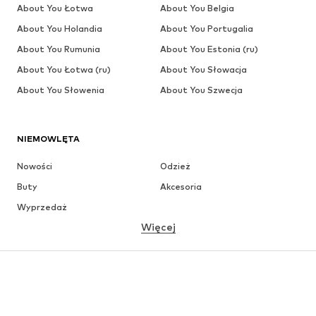
About You Łotwa
About You Belgia
About You Holandia
About You Portugalia
About You Rumunia
About You Estonia (ru)
About You Łotwa (ru)
About You Słowacja
About You Słowenia
About You Szwecja
NIEMOWLĘTA
Nowości
Odzież
Buty
Akcesoria
Wyprzedaż
Więcej
DZIEWCZYNKI
Dzieci (92-140 cm)
Młodzież (140-176 cm)
CHŁOPCY