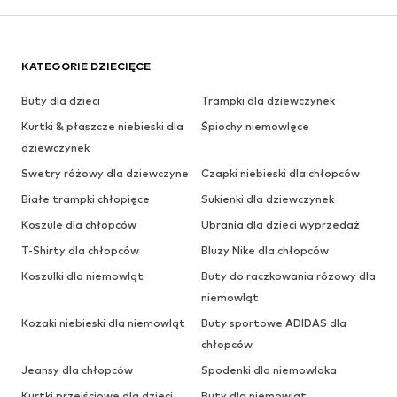
KATEGORIE DZIECIĘCE
Buty dla dzieci
Trampki dla dziewczynek
Kurtki & płaszcze niebieski dla
Śpiochy niemowlęce
dziewczynek
Swetry różowy dla dziewczyne
Czapki niebieski dla chłopców
Białe trampki chłopięce
Sukienki dla dziewczynek
Koszule dla chłopców
Ubrania dla dzieci wyprzedaż
T-Shirty dla chłopców
Bluzy Nike dla chłopców
Koszulki dla niemowląt
Buty do raczkowania różowy dla
niemowląt
Kozaki niebieski dla niemowląt
Buty sportowe ADIDAS dla
chłopców
Jeansy dla chłopców
Spodenki dla niemowlaka
Kurtki przejściowe dla dzieci
Buty dla niemowląt