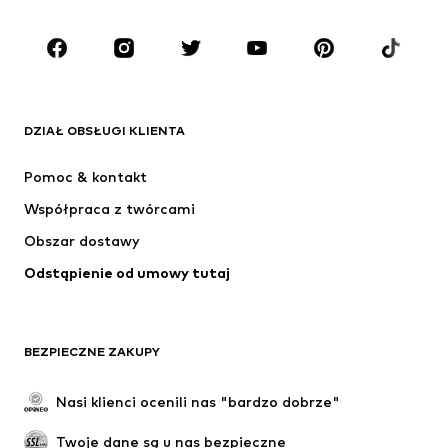
Dzieci (92-140 cm)
Młodzież (140-176 cm)
MARKI
ADIDAS ORIGINALS
Nike Sportswear
Next
ADIDAS SPORTSWEAR
DZIAŁ OBSŁUGI KLIENTA
NIKE
ADIDAS PERFORMANCE
Pomoc & kontakt
NAME IT
SUPERFIT
Współpraca z twórcami
Obszar dostawy
Odstąpienie od umowy tutaj
BEZPIECZNE ZAKUPY
Nasi klienci ocenili nas "bardzo dobrze"
Twoje dane są u nas bezpieczne