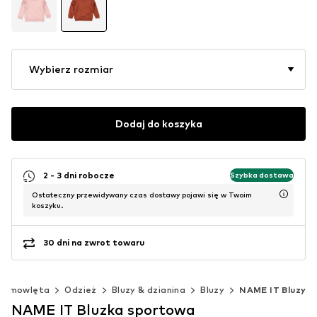
Wybierz rozmiar
Dodaj do koszyka
2 - 3 dni robocze
Szybka dostawa
Ostateczny przewidywany czas dostawy pojawi się w Twoim
koszyku.
30 dni na zwrot towaru
iemowlęta
Odzież
Bluzy & dzianina
Bluzy
NAME IT Bluzy
NAME IT Bluzka sportowa