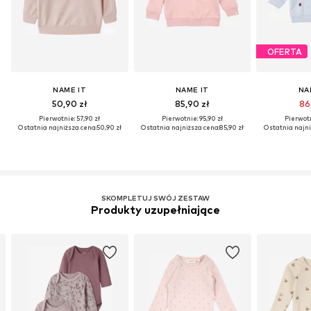
OFERTA
NAME IT
NAME IT
NA
50,90 zł
85,90 zł
86,
Pierwotnie: 57,90 zł
Pierwotnie: 95,90 zł
Pierwotn
Ostatnia najniższa cena:
50,90 zł
Ostatnia najniższa cena:
85,90 zł
Ostatnia najni
SKOMPLETUJ SWÓJ ZESTAW
Produkty uzupełniające