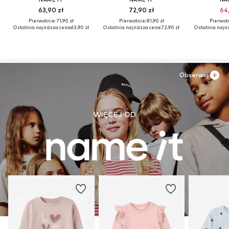
63,90 zł
72,90 zł
64,
Pierwotnie: 71,90 zł
Pierwotnie: 81,90 zł
Pierwotn
Ostatnia najniższa cena:
63,90 zł
Ostatnia najniższa cena:
72,90 zł
Ostatnia najni
Obserwuj
WIĘCEJ OD