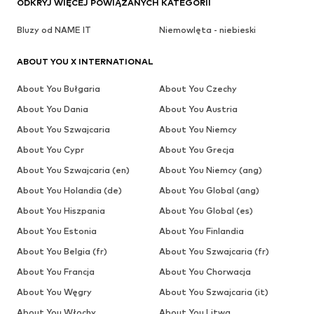
ODKRYJ WIĘCEJ POWIĄZANYCH KATEGORII
Bluzy od NAME IT
Niemowlęta - niebieski
ABOUT YOU X INTERNATIONAL
About You Bułgaria
About You Czechy
About You Dania
About You Austria
About You Szwajcaria
About You Niemcy
About You Cypr
About You Grecja
About You Szwajcaria (en)
About You Niemcy (ang)
About You Holandia (de)
About You Global (ang)
About You Hiszpania
About You Global (es)
About You Estonia
About You Finlandia
About You Belgia (fr)
About You Szwajcaria (fr)
About You Francja
About You Chorwacja
About You Węgry
About You Szwajcaria (it)
About You Włochy
About You Litwa