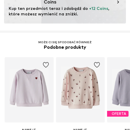
Coins
Nie wybielać
Kup ten przedmiot teraz i zdobądź do 
+12 Coins
, 
które możesz wymienić na zniżki.
MOŻE CI SIĘ SPODOBAĆ RÓWNIEŻ
Podobne produkty
OFERTA
NAME IT
NAME IT
NA