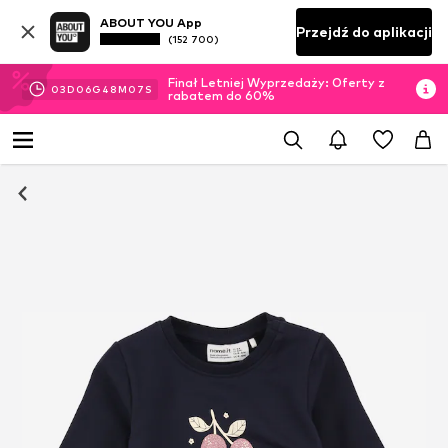
ABOUT YOU App
Przejdź do aplikacji
(152 700)
Finał Letniej Wyprzedaży: Oferty z
03
D
06
G
48
M
06
S
rabatem do 60%