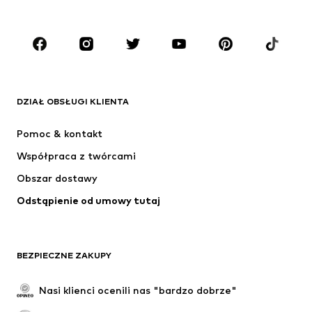
Dzieci (92-140 cm)
Młodzież (140-176 cm)
MARKI
ADIDAS ORIGINALS
Nike Sportswear
Next
ADIDAS SPORTSWEAR
DZIAŁ OBSŁUGI KLIENTA
NIKE
Jordan
Pomoc & kontakt
ADIDAS PERFORMANCE
NAME IT
Współpraca z twórcami
Obszar dostawy
Odstąpienie od umowy tutaj
BEZPIECZNE ZAKUPY
Nasi klienci ocenili nas "bardzo dobrze"