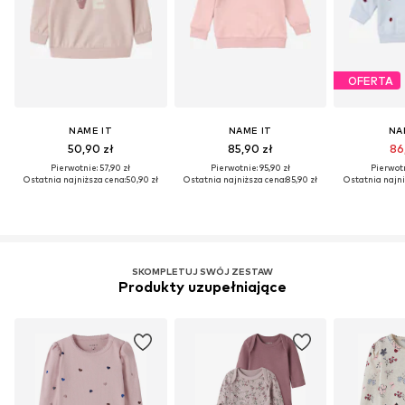
OFERTA
NAME IT
NAME IT
NA
50,90 zł
85,90 zł
86,
Pierwotnie: 57,90 zł
Pierwotnie: 95,90 zł
Pierwotn
Ostatnia najniższa cena:
50,90 zł
Ostatnia najniższa cena:
85,90 zł
Ostatnia najni
SKOMPLETUJ SWÓJ ZESTAW
Produkty uzupełniające