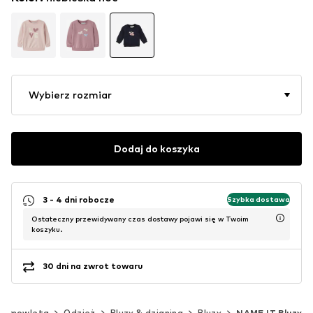
Wybierz rozmiar
Dodaj do koszyka
3 - 4 dni robocze
Szybka dostawa
Ostateczny przewidywany czas dostawy pojawi się w Twoim
koszyku.
30 dni na zwrot towaru
iemowlęta
Odzież
Bluzy & dzianina
Bluzy
NAME IT Bluzy