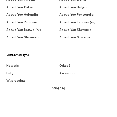
About You Łotwa
About You Belgia
About You Holandia
About You Portugalia
About You Rumunia
About You Estonia (ru)
About You Łotwa (ru)
About You Słowacja
About You Słowenia
About You Szwecja
NIEMOWLĘTA
Nowości
Odzież
Buty
Akcesoria
Wyprzedaż
Więcej
DZIEWCZYNKI
Dzieci (92-140 cm)
Młodzież (140-176 cm)
CHŁOPCY