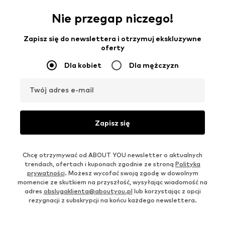
Nie przegap niczego!
Zapisz się do newslettera i otrzymuj ekskluzywne
oferty
Dla kobiet
Dla mężczyzn
Twój adres e-mail
Zapisz się
Chcę otrzymywać od ABOUT YOU newsletter o aktualnych
trendach, ofertach i kuponach zgodnie ze stroną
Polityka
prywatności
. Możesz wycofać swoją zgodę w dowolnym
momencie ze skutkiem na przyszłość, wysyłając wiadomość na
adres
obslugaklienta@aboutyou.pl
lub korzystając z opcji
rezygnacji z subskrypcji na końcu każdego newslettera.