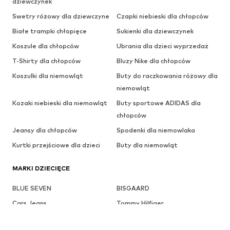
dziewczynek
Swetry różowy dla dziewczyne
Czapki niebieski dla chłopców
Białe trampki chłopięce
Sukienki dla dziewczynek
Koszule dla chłopców
Ubrania dla dzieci wyprzedaż
T-Shirty dla chłopców
Bluzy Nike dla chłopców
Koszulki dla niemowląt
Buty do raczkowania różowy dla
niemowląt
Kozaki niebieski dla niemowląt
Buty sportowe ADIDAS dla
chłopców
Jeansy dla chłopców
Spodenki dla niemowlaka
Kurtki przejściowe dla dzieci
Buty dla niemowląt
MARKI DZIECIĘCE
BLUE SEVEN
BISGAARD
Cars Jeans
Tommy Hilfiger
Jack & Jones Junior
KIDS ONLY