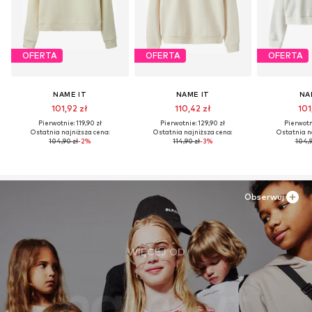
OFERTA
OFERTA
OFERTA
NAME IT
NAME IT
NA
101,92 zł
110,42 zł
101
Pierwotnie: 119,90 zł
Pierwotnie: 129,90 zł
Pierwotni
Ostatnia najniższa cena:
Ostatnia najniższa cena:
Ostatnia n
104,90 zł
-2%
114,90 zł
-3%
104,9
Obserwuj
WIĘCEJ OD