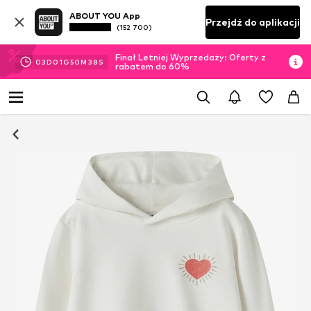
ABOUT YOU App
Przejdź do aplikacji
(152 700)
Finał Letniej Wyprzedaży: Oferty z
03
D
01
G
50
M
37
S
rabatem do 60%