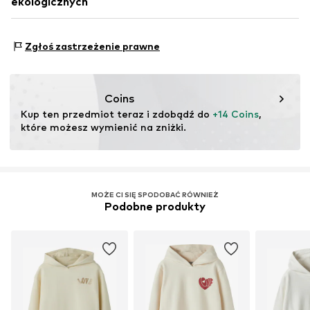
ekologicznych
22457 Hamburg
DE
Wykonane z:
Bawełna (z upraw ekologicznych)
www.bestseller.com
Dowód:
Deklaracja dostawcy dotycząca niezależnego
Zgłoś zastrzeżenie prawne
testu
Ten produkt zawiera materiały organiczne, których
uprawa ma na celu zachowanie zdrowia gleby i
Coins
ekosystemów poprzez rolnictwo ekologiczne poprzez
Kup ten przedmiot teraz i zdobądź do 
+14 Coins
, 
rezygnację z modyfikacji genetycznych oraz ograniczenie
które możesz wymienić na zniżki.
zużycia wody i nawozów chemicznych.
Więcej
MOŻE CI SIĘ SPODOBAĆ RÓWNIEŻ
Podobne produkty