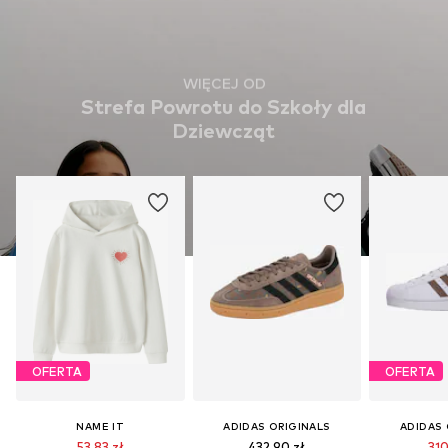
WIĘCEJ OD
Strefa Powrotu do Szkoły dla
Dziewcząt
OFERTA
OFERTA
NAME IT
ADIDAS ORIGINALS
ADIDAS 
53,83 zł
432,90 zł
310