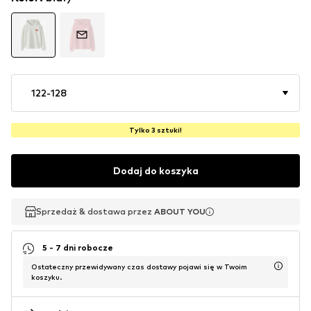
122-128
Tylko 3 sztuki!
Dodaj do koszyka
Sprzedaż & dostawa przez
Sprzedaż & dostawa przez
ABOUT YOU
ABOUT YOU
5 - 7 dni robocze
Ostateczny przewidywany czas dostawy pojawi się w Twoim
koszyku.