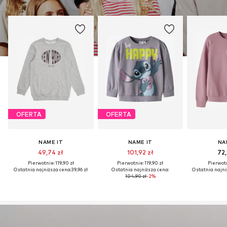
OFERTA
OFERTA
NAME IT
NAME IT
NA
49,74 zł
101,92 zł
72,
Pierwotnie: 119,90 zł
Pierwotnie: 119,90 zł
Pierwotn
Ostatnia najniższa cena:
39,96 zł
Ostatnia najniższa cena:
Ostatnia najni
104,90 zł
-2%