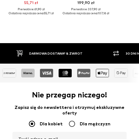
55,71 zł
199,90 zł
Pierwotnie: 61,90 zł
Pierwotnie: 337,90 zł
Ostatnia najniższa cena:
55,71 zł
Ostatnia najniższa cena:
107,16 zł
30 DNI NA ZWROT TOWARU
PŁATNO
Nie przegap niczego!
Zapisz się do newslettera i otrzymuj ekskluzywne
oferty
Dla kobiet
Dla mężczyzn
Twój adres e-mail