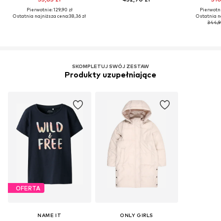
Pierwotnie: 129,90 zł
Pierwotni
Ostatnia najniższa cena:
38,36 zł
Ostatnia n
344,9
SKOMPLETUJ SWÓJ ZESTAW
Produkty uzupełniające
OFERTA
NAME IT
ONLY GIRLS