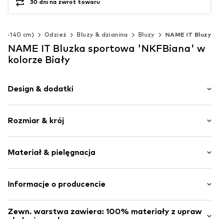
30 dni na zwrot towaru
(92-140 cm)
Odzież
Bluzy & dzianina
Bluzy
NAME IT Bluzy
NAME IT Bluzka sportowa 'NKFBiana' w
kolorze Biały
Design & dodatki
Nadruk
Rozmiar & krój
Dres
Z kapturem
Długość rękawa: Długi rękaw
Proste zakończenie
Materiał & pielęgnacja
Długość: Długość normalna
Ściągacz
Krój: Normalny krój
Szwy w jednym odcieniu
Materiał: 60% Bawełna (z upraw ekologicznych), 40%
Informacje o producencie
Miękki w dotyku
Poliester - PES
Nr artykułu
NAIa23o002000001
Bestseller Textilhandels GmbH
Kraj pochodzenia: Bangladesz
Zewn. warstwa zawiera: 100% materiały z upraw
Modering 1