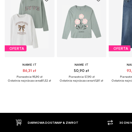
OFERTA
OFERTA
NAME IT
NAME IT
NA
86,31 zł
50,90 zł
93,
Pierwotnie: 95,90 zł
Pierwotnie: 57,90 zł
Pierwotni
Ostatnia najniższa cena:
81,52 zł
Ostatnia najniższa cena:
45,81 zł
Ostatnia najni
 & ZWROT
30 DNI NA ZWROT TOWARU