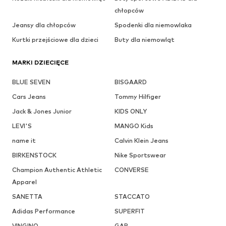
chłopców
Jeansy dla chłopców
Spodenki dla niemowlaka
Kurtki przejściowe dla dzieci
Buty dla niemowląt
MARKI DZIECIĘCE
BLUE SEVEN
BISGAARD
Cars Jeans
Tommy Hilfiger
Jack & Jones Junior
KIDS ONLY
LEVI'S
MANGO Kids
name it
Calvin Klein Jeans
BIRKENSTOCK
Nike Sportswear
Champion Authentic Athletic
CONVERSE
Apparel
SANETTA
STACCATO
Adidas Performance
SUPERFIT
VINGINO
GAP