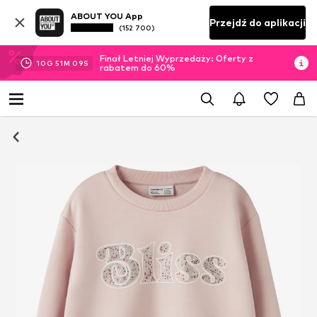
ABOUT YOU App
Przejdź do aplikacji
(152 700)
Finał Letniej Wyprzedaży: Oferty z
10
G
51
M
08
S
rabatem do 60%