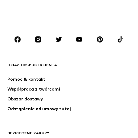
Dzieci (92-140 cm)
Młodzież (140-176 cm)
CHŁOPCY
Dzieci (92-140 cm)
Młodzież (140-176 cm)
MARKI
ADIDAS ORIGINALS
Nike Sportswear
Next
ADIDAS SPORTSWEAR
DZIAŁ OBSŁUGI KLIENTA
NIKE
ADIDAS PERFORMANCE
Pomoc & kontakt
Jordan
SUPERFIT
Współpraca z twórcami
Obszar dostawy
Odstąpienie od umowy tutaj
BEZPIECZNE ZAKUPY