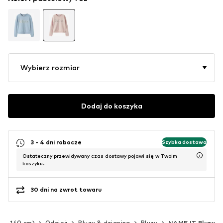
Wybierz rozmiar
Dodaj do koszyka
3 - 4 dni robocze
Szybka dostawa
Ostateczny przewidywany czas dostawy pojawi się w Twoim
koszyku.
30 dni na zwrot towaru
(92-140 cm)
Odzież
Bluzy & dzianina
Bluzy
NAME IT Bluzy