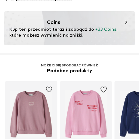
testu
Ten produkt zawiera materiały pochodzące z recyklingu
(pre- lub postkonsumenckie). Korzystanie z materiałów
Coins
pochodzących z recyklingu może zmniejszyć
Kup ten przedmiot teraz i zdobądź do 
+33 Coins
, 
zapotrzebowanie na surowce, uniknąć odpadów i chronić
które możesz wymienić na zniżki.
zasoby naturalne.
Więcej
MOŻE CI SIĘ SPODOBAĆ RÓWNIEŻ
Podobne produkty