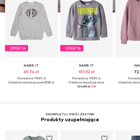
OFERTA
OFERTA
NAME IT
NAME IT
NA
49,74 zł
101,92 zł
72,
Pierwotnie: 119,90 zł
Pierwotnie: 119,90 zł
Pierwotn
Ostatnia najniższa cena:
39,96 zł
Ostatnia najniższa cena:
Ostatnia najni
104,90 zł
-2%
SKOMPLETUJ SWÓJ ZESTAW
Produkty uzupełniające