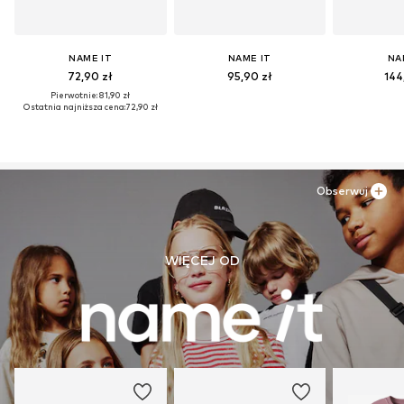
NAME IT
NAME IT
NA
72,90 zł
95,90 zł
144
Pierwotnie: 81,90 zł
Ostatnia najniższa cena:
72,90 zł
Obserwuj
WIĘCEJ OD