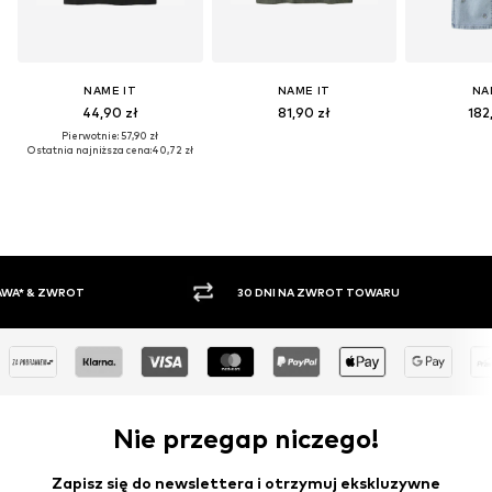
NAME IT
NAME IT
NA
44,90 zł
81,90 zł
182
Pierwotnie: 57,90 zł
Ostatnia najniższa cena:
40,72 zł
30 DNI NA ZWROT TOWARU
PŁATNO
Nie przegap niczego!
Zapisz się do newslettera i otrzymuj ekskluzywne