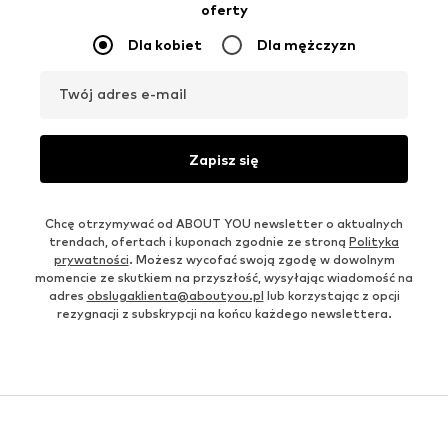
oferty
Dla kobiet
Dla mężczyzn
Twój adres e-mail
Zapisz się
Chcę otrzymywać od ABOUT YOU newsletter o aktualnych
trendach, ofertach i kuponach zgodnie ze stroną
Polityka
prywatności
. Możesz wycofać swoją zgodę w dowolnym
momencie ze skutkiem na przyszłość, wysyłając wiadomość na
adres
obslugaklienta@aboutyou.pl
lub korzystając z opcji
rezygnacji z subskrypcji na końcu każdego newslettera.