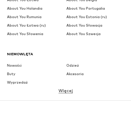
About You Holandia
About You Portugalia
About You Rumunia
About You Estonia (ru)
About You Łotwa (ru)
About You Słowacja
About You Słowenia
About You Szwecja
NIEMOWLĘTA
Nowości
Odzież
Buty
Akcesoria
Wyprzedaż
Więcej
DZIEWCZYNKI
Dzieci (92-140 cm)
Młodzież (140-176 cm)
CHŁOPCY