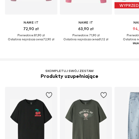
WYPRZED
NAME IT
NAME IT
NA
72,90 zł
63,90 zł
94,
Pierwotnie: 81,90 zł
Pierwotnie: 71,90 zł
Pierwotni
Ostatnia najniższa cena:
72,90 zł
Ostatnia najniższa cena:
61,12 zł
Ostatnia n
99,9
SKOMPLETUJ SWÓJ ZESTAW
Produkty uzupełniające