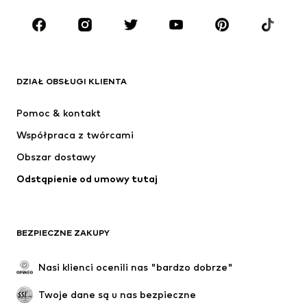
Dzieci (92-140 cm)
Młodzież (140-176 cm)
MARKI
ADIDAS ORIGINALS
Nike Sportswear
Next
ADIDAS SPORTSWEAR
DZIAŁ OBSŁUGI KLIENTA
NIKE
Jordan
Pomoc & kontakt
ADIDAS PERFORMANCE
SUPERFIT
Współpraca z twórcami
Obszar dostawy
Odstąpienie od umowy tutaj
BEZPIECZNE ZAKUPY
Nasi klienci ocenili nas "bardzo dobrze"
Twoje dane są u nas bezpieczne