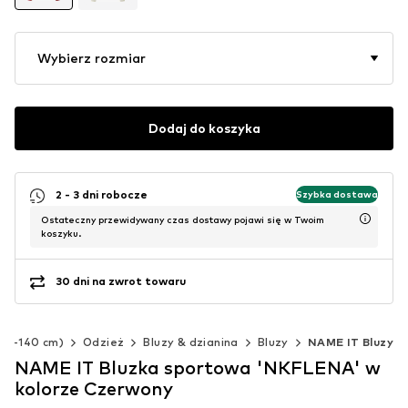
Wybierz rozmiar
Dodaj do koszyka
2 - 3 dni robocze
Szybka dostawa
Ostateczny przewidywany czas dostawy pojawi się w Twoim
koszyku.
30 dni na zwrot towaru
(92-140 cm)
Odzież
Bluzy & dzianina
Bluzy
NAME IT Bluzy
NAME IT Bluzka sportowa 'NKFLENA' w
kolorze Czerwony