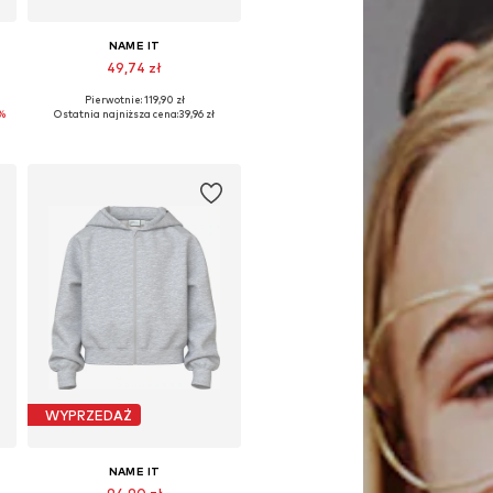
NAME IT
49,74 zł
Pierwotnie: 119,90 zł
Dostępne rozmiary: 122-128, 134-140, 146-152, 158-164
%
Ostatnia najniższa cena:
39,96 zł
Dodaj do koszyka
WYPRZEDAŻ
NAME IT