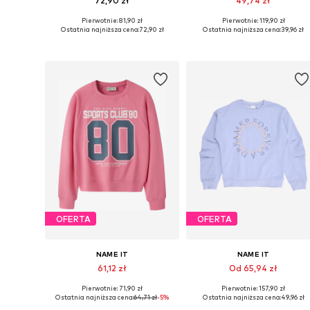
72,90 zł
49,74 zł
Pierwotnie: 81,90 zł
Pierwotnie: 119,90 zł
Dostępne rozmiary: 122-128, 134-140, 146-152, 158-164
Dostępne rozmiary: 134-140
Ostatnia najniższa cena:
72,90 zł
Ostatnia najniższa cena:
39,96 zł
Dodaj do koszyka
Dodaj do koszyka
OFERTA
OFERTA
NAME IT
NAME IT
61,12 zł
Od 65,94 zł
Pierwotnie: 71,90 zł
Pierwotnie: 157,90 zł
Dostępne w różnych rozmiarach
Dostępne rozmiary: 11
Ostatnia najniższa cena:
64,71 zł
-5%
Ostatnia najniższa cena:
49,96 zł