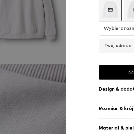
Wybierz roz
Twój adres e-
Design & dodat
Nadruk z has
Rozmiar & krój
Dres
Okrągły deko
Długość ręka
Kołnierz ze 
Materiał & pie
Długość: Dłu
Ściągacz