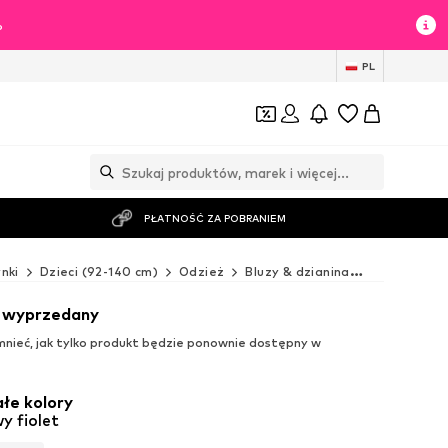
%
PL
PŁATNOŚĆ ZA POBRANIEM
nki
Dzieci (92-140 cm)
Odzież
Bluzy & dzianina
Bluzy
NAM
t wyprzedany
ieć, jak tylko produkt będzie ponownie dostępny w
łe kolory
y fiolet