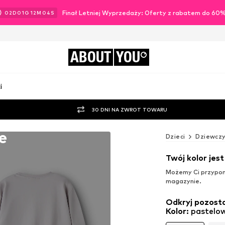
Finał Letniej Wyprzedaży: Oferty z rabatem do 60
02
D
01
G
12
M
02
S
ABOUT
YOU
i
30 DNI NA ZWROT TOWARU
e
Dzieci
Dziewczy
Twój kolor jes
Możemy Ci przypomn
magazynie.
Odkryj pozosta
Kolor
:
pastelow