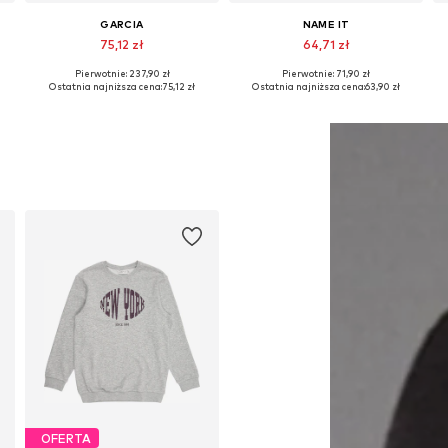
GARCIA
NAME IT
75,12 zł
64,71 zł
Pierwotnie: 237,90 zł
Pierwotnie: 71,90 zł
34-140, 146-152, 158-164
Dostępne rozmiary: 128-134
Dostępne w różnych rozmiarach
Ostatnia najniższa cena:
75,12 zł
Ostatnia najniższa cena:
63,90 zł
Dodaj do koszyka
Dodaj do koszyka
OFERTA