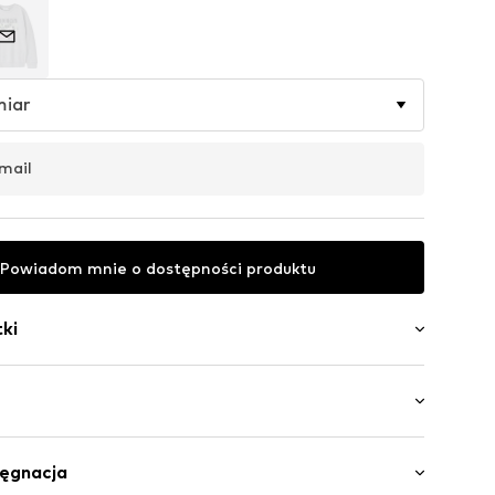
miar
mail
Powiadom mnie o dostępności produktu
ki
łem
lt
wa: Długi rękaw
ściągaczem
lęgnacja
gość normalna