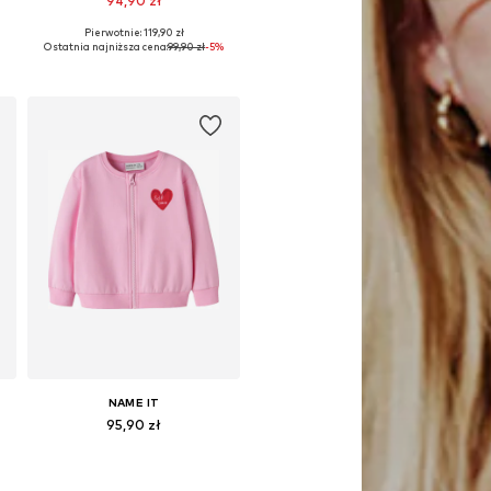
94,90 zł
Pierwotnie: 119,90 zł
Dostępne rozmiary: 122-128, 134-140, 146-152, 158-164
Ostatnia najniższa cena:
99,90 zł
-5%
Dodaj do koszyka
NAME IT
95,90 zł
6, 122-128, 134-140, 158-164
Dostępne w różnych rozmiarach