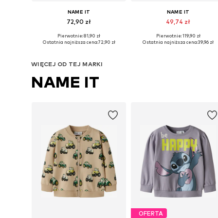
NAME IT
NAME IT
72,90 zł
49,74 zł
Pierwotnie: 81,90 zł
Pierwotnie: 119,90 zł
Dostępne rozmiary: 122-128, 134-140, 146-152, 158-164
Dostępne rozmiary: 122-128, 1
Ostatnia najniższa cena:
72,90 zł
Ostatnia najniższa cena:
39,96 zł
Dodaj do koszyka
Dodaj do koszyka
WIĘCEJ OD TEJ MARKI
NAME IT
OFERTA