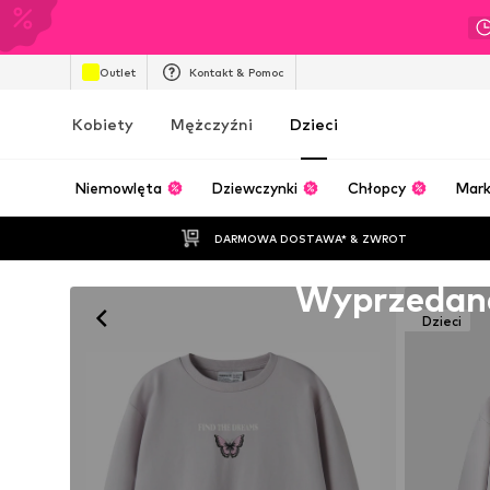
Outlet
Kontakt & Pomoc
Kobiety
Mężczyźni
Dzieci
Niemowlęta
Dziewczynki
Chłopcy
Mark
DARMOWA DOSTAWA* & ZWROT
Niestety wyprzedane
Wyprzedan
Dzieci