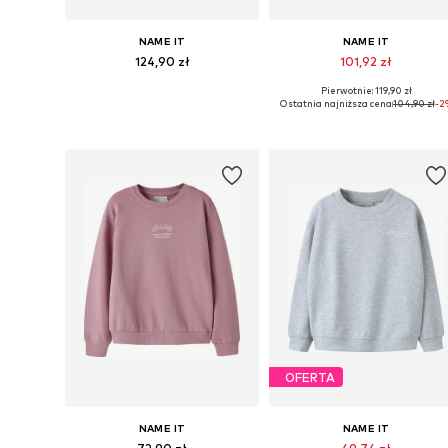
NAME IT
NAME IT
124,90 zł
101,92 zł
Pierwotnie: 119,90 zł
Dostępne w różnych rozmiarach
Dostępne w różnych rozmiarach
Ostatnia najniższa cena:
104,90 zł
-2
Dodaj do koszyka
Dodaj do koszyka
OFERTA
NAME IT
NAME IT