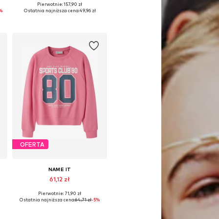
Pierwotnie: 157,90 zł
Dostępne rozmiary: 116, 122-128, 134-140, 158-164
%
Ostatnia najniższa cena:
49,96 zł
Dodaj do koszyka
OFERTA
NAME IT
61,12 zł
Pierwotnie: 71,90 zł
34-140, 146-152, 158-164
Dostępne w różnych rozmiarach
Ostatnia najniższa cena:
64,71 zł
-5%
Dodaj do koszyka