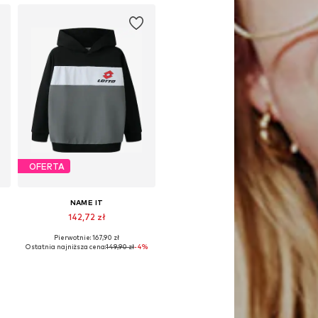
OFERTA
NAME IT
142,72 zł
Pierwotnie: 167,90 zł
Dostępne w różnych rozmiarach
Ostatnia najniższa cena:
149,90 zł
-4%
Dodaj do koszyka