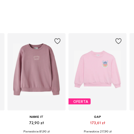
OFERTA
NAME IT
GAP
72,90 zł
173,61 zł
Pierwotnie: 81,90 zł
Pierwotnie: 217,90 zł
Dostępne rozmiary: 122-128, 134-140, 146-152, 158-164
Dostępne w różnych rozmiarach