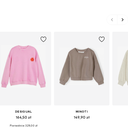
DESIGUAL
MINOTI
164,50 zł
149,90 zł
Pierwotnie: 329,00 zł
Dostępne w różnych rozmiarach
Dostępne w różnych rozmiarach
Dostępn