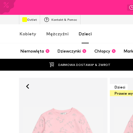
Outlet
Kontakt & Pomoc
Kobiety
Mężczyźni
Dzieci
Niemowlęta
Dziewczynki
Chłopcy
Mark
DARMOWA DOSTAWA* & ZWROT
Dzieci
Prawie w