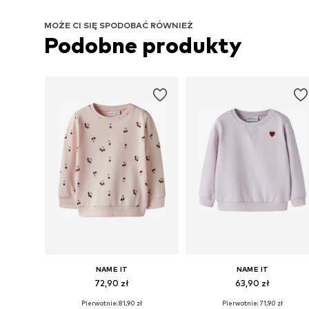
MOŻE CI SIĘ SPODOBAĆ RÓWNIEŻ
Podobne produkty
NAME IT
NAME IT
72,90 zł
63,90 zł
Pierwotnie: 81,90 zł
Pierwotnie: 71,90 zł
Dostępne w różnych rozmiarach
Dostępne w różnych rozmiarach