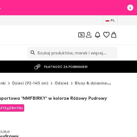
%
PL
PŁATNOŚĆ ZA POBRANIEM
nki
Dzieci (92-140 cm)
Odzież
Bluzy & dzianina
Bluzy
NAM
 sportowa 'NMFBIRKY' w kolorze Różowy Pudrowy
d
12
g
23
m
08
s
d
12
g
23
m
08
s
T
T
0,36 zł
pudrowy
0,36 zł