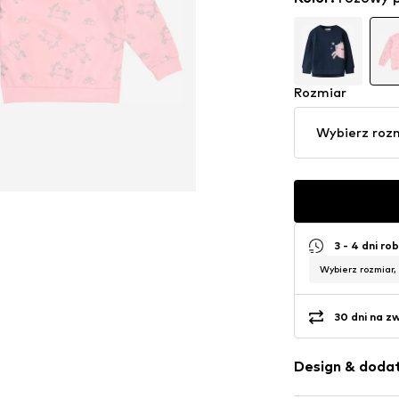
Rozmiar
Wybierz roz
3 - 4 dni ro
Wybierz rozmiar,
30 dni na z
Design & dodat