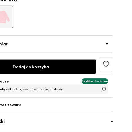
miar
Dodaj do koszyka
bocze
Szybka dostawa
 aby dokładniej oszacować czas dostawy.
wrot towaru
ki