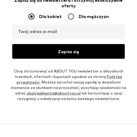
Zapisz się do newslettera i otrzymuj ekskluzywne
oferty
Dla kobiet
Dla mężczyzn
Twój adres e-mail
Zapisz się
Chcę otrzymywać od ABOUT YOU newsletter o aktualnych
trendach, ofertach i kuponach zgodnie ze stroną
Polityka
prywatności
. Możesz wycofać swoją zgodę w dowolnym
momencie ze skutkiem na przyszłość, wysyłając wiadomość na
adres
obslugaklienta@aboutyou.pl
lub korzystając z opcji
rezygnacji z subskrypcji na końcu każdego newslettera.