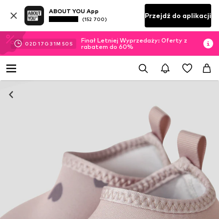
ABOUT YOU App
Przejdź do aplikacji
(152 700)
Finał Letniej Wyprzedaży: Oferty z
02
D
17
G
31
M
49
S
rabatem do 60%