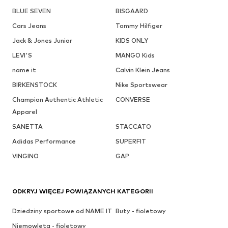
BLUE SEVEN
BISGAARD
Cars Jeans
Tommy Hilfiger
Jack & Jones Junior
KIDS ONLY
LEVI'S
MANGO Kids
name it
Calvin Klein Jeans
BIRKENSTOCK
Nike Sportswear
Champion Authentic Athletic
CONVERSE
Apparel
SANETTA
STACCATO
Adidas Performance
SUPERFIT
VINGINO
GAP
ODKRYJ WIĘCEJ POWIĄZANYCH KATEGORII
Dziedziny sportowe od NAME IT
Buty - fioletowy
Niemowlęta - fioletowy