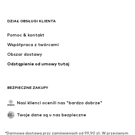
ADIDAS ORIGINALS
Nike Sportswear
Next
ADIDAS SPORTSWEAR
DZIAŁ OBSŁUGI KLIENTA
NIKE
ADIDAS PERFORMANCE
Pomoc & kontakt
NAME IT
SUPERFIT
Współpraca z twórcami
Obszar dostawy
Odstąpienie od umowy tutaj
BEZPIECZNE ZAKUPY
Nasi klienci ocenili nas "bardzo dobrze"
Twoje dane są u nas bezpieczne
*Darmowa dostawa przy zamówieniach od 99,90 zł. W przeciwnym