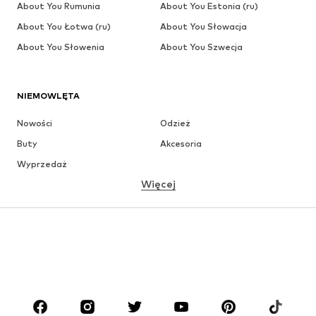
About You Rumunia
About You Estonia (ru)
About You Łotwa (ru)
About You Słowacja
About You Słowenia
About You Szwecja
NIEMOWLĘTA
Nowości
Odzież
Buty
Akcesoria
Wyprzedaż
Więcej
DZIEWCZYNKI
Dzieci (92-140 cm)
Młodzież (140-176 cm)
CHŁOPCY
Dzieci (92-140 cm)
Młodzież (140-176 cm)
MARKI