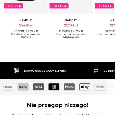
OFERTA
OFERTA
OFERTA
NAME IT
NAME IT
NA
266,18 zł
227,92 zł
127
Pierwotnie: 719,90 zł
Pierwotnie: 719,90 zł
Pierwotni
Ostatnia najniższa cena:
Ostatnia najniższa cena:
Ostatnia najni
256,74 zł
256,74 zł
-11%
ARMOWA DOSTAWA* & ZWROT
30 DNI NA ZWROT TOWAR
Nie przegap niczego!