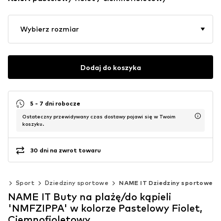
Wybierz rozmiar
Dodaj do koszyka
5 - 7 dni robocze
Ostateczny przewidywany czas dostawy pojawi się w Twoim
koszyku.
30 dni na zwrot towaru
m)
Sport
Dziedziny sportowe
NAME IT Dziedziny sportowe
NAME IT Buty na plażę/do kąpieli
'NMFZIPPA' w kolorze Pastelowy Fiolet,
Ciemnofioletowy