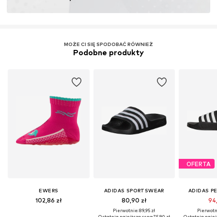
MOŻE CI SIĘ SPODOBAĆ RÓWNIEŻ
Podobne produkty
OFERTA
EWERS
ADIDAS SPORTSWEAR
ADIDAS P
102,86 zł
80,90 zł
94,
Pierwotnie: 89,95 zł
Pierwotni
Ostatnia najniższa cena:
75,90 zł
Ostatnia najni