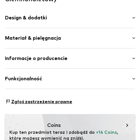
Design & dodatki
Zaokrąglony czubek
Materiał & pielęgnacja
Pasek przy kostce
Wzór na całej powierzchni
Tekstylia
Materiał wierzchni: Poliester - PES
Informacje o producencie
Poślizg
Brandzel: Poliester - PES
Bestseller Textilhandels GmbH
Podeszwa: Guma
Nr artykułu
NAIa34o001000001
Modering 1
Funkcjonalność
Kraj pochodzenia: Chiny
22457 Hamburg
DE
www.bestseller.com
Dyscypliny sportowe: Plaża
Zgłoś zastrzeżenie prawne
Funkcje: Ochrona UV
Coins
Kup ten przedmiot teraz i zdobądź do 
+14 Coins
, 
które możesz wymienić na zniżki.