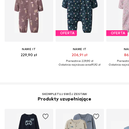
OFERTA
OFERTA
NAME IT
NAME IT
NA
229,90 zł
206,91 zł
86,
Pierwotnie: 229,90 zł
Pierwotni
Ostatnia najniższa cena:
91,92 zł
Ostatnia najni
SKOMPLETUJ SWÓJ ZESTAW
Produkty uzupełniające