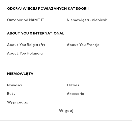
ODKRYJ WIĘCEJ POWIĄZANYCH KATEGORII
Outdoor od NAME IT
Niemowlęta - niebieski
ABOUT YOU X INTERNATIONAL
About You Belgia (fr)
About You Francja
About You Holandia
NIEMOWLĘTA
Nowości
Odzież
Buty
Akcesoria
Wyprzedaż
Więcej
DZIEWCZYNKI
Dzieci (92-140 cm)
Młodzież (140-176 cm)