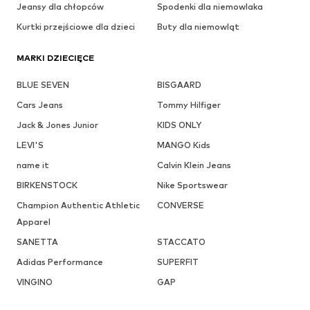
Jeansy dla chłopców
Spodenki dla niemowlaka
Kurtki przejściowe dla dzieci
Buty dla niemowląt
MARKI DZIECIĘCE
BLUE SEVEN
BISGAARD
Cars Jeans
Tommy Hilfiger
Jack & Jones Junior
KIDS ONLY
LEVI'S
MANGO Kids
name it
Calvin Klein Jeans
BIRKENSTOCK
Nike Sportswear
Champion Authentic Athletic
CONVERSE
Apparel
SANETTA
STACCATO
Adidas Performance
SUPERFIT
VINGINO
GAP