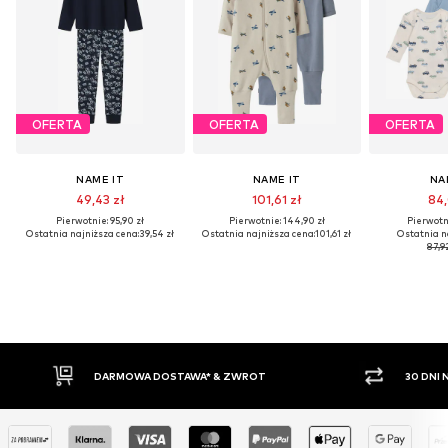
OFERTA
OFERTA
OFERTA
NAME IT
NAME IT
NA
49,43 zł
101,61 zł
84,
Pierwotnie: 95,90 zł
Pierwotnie: 144,90 zł
Pierwotni
Ostatnia najniższa cena:
39,54 zł
Ostatnia najniższa cena:
101,61 zł
Ostatnia n
87,9
DARMOWA DOSTAWA* & ZWROT
30 DNI