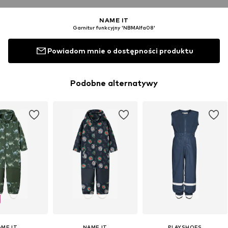
NAME IT
Garnitur funkcyjny 'NBMAlfa08'
Powiadom mnie o dostępności produktu
Podobne alternatywy
AME IT
NAME IT
PLAYSHOES