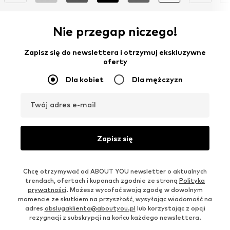
Nie przegap niczego!
Zapisz się do newslettera i otrzymuj ekskluzywne
oferty
Dla kobiet
Dla mężczyzn
Twój adres e-mail
Zapisz się
Chcę otrzymywać od ABOUT YOU newsletter o aktualnych
trendach, ofertach i kuponach zgodnie ze stroną
Polityka
prywatności
. Możesz wycofać swoją zgodę w dowolnym
momencie ze skutkiem na przyszłość, wysyłając wiadomość na
adres
obslugaklienta@aboutyou.pl
lub korzystając z opcji
rezygnacji z subskrypcji na końcu każdego newslettera.