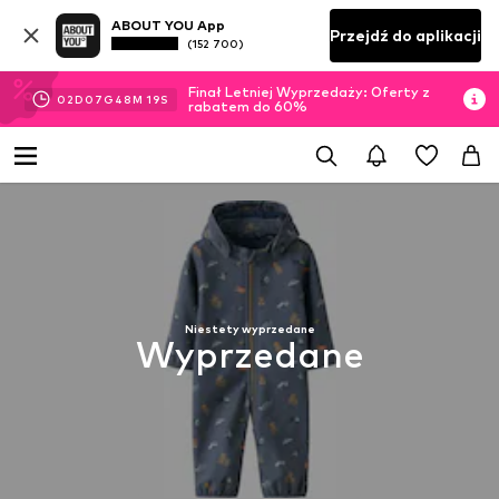
ABOUT YOU App
Przejdź do aplikacji
(152 700)
Finał Letniej Wyprzedaży: Oferty z
02
D
07
G
48
M
19
S
rabatem do 60%
Niestety wyprzedane
Wyprzedane