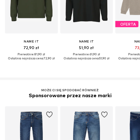
OFERTA
NAME IT
NAME IT
NA
72,90 zł
51,90 zł
73,
Pierwotnie: 81,90 zł
Pierwotnie: 61,90 zł
Pierwotn
Ostatnia najniższa cena:
72,90 zł
Ostatnia najniższa cena:
51,90 zł
Ostatnia najni
MOŻE CI SIĘ SPODOBAĆ RÓWNIEŻ
Sponsorowane przez nasze marki