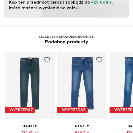
Kup ten przedmiot teraz i zdobądź do 
+29 Coins
, 
które możesz wymienić na zniżki.
MOŻE CI SIĘ SPODOBAĆ RÓWNIEŻ
Podobne produkty
WYPRZEDAŻ
WYPRZEDAŻ
WYPRZED
NAME IT
NAME IT
NA
124,90 zł
87,90 zł
124