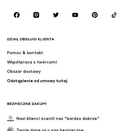
Dzieci (92-140 cm)
Młodzież (140-176 cm)
MARKI
ADIDAS ORIGINALS
Nike Sportswear
Next
ADIDAS SPORTSWEAR
DZIAŁ OBSŁUGI KLIENTA
NIKE
Jordan
Pomoc & kontakt
ADIDAS PERFORMANCE
NAME IT
Współpraca z twórcami
Obszar dostawy
Odstąpienie od umowy tutaj
BEZPIECZNE ZAKUPY
Nasi klienci ocenili nas "bardzo dobrze"
Twoje dane są u nas bezpieczne