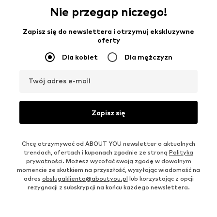
Nie przegap niczego!
Zapisz się do newslettera i otrzymuj ekskluzywne
oferty
Dla kobiet
Dla mężczyzn
Twój adres e-mail
Zapisz się
Chcę otrzymywać od ABOUT YOU newsletter o aktualnych
trendach, ofertach i kuponach zgodnie ze stroną
Polityka
prywatności
. Możesz wycofać swoją zgodę w dowolnym
momencie ze skutkiem na przyszłość, wysyłając wiadomość na
adres
obslugaklienta@aboutyou.pl
lub korzystając z opcji
rezygnacji z subskrypcji na końcu każdego newslettera.