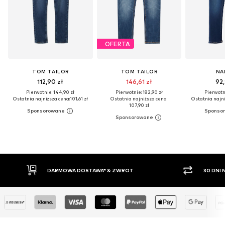
OFERTA
TOM TAILOR
TOM TAILOR
NA
112,90 zł
146,61 zł
92,
Pierwotnie: 144,90 zł
Pierwotnie: 182,90 zł
Pierwotni
Ostatnia najniższa cena:
101,61 zł
Ostatnia najniższa cena:
Ostatnia najni
107,90 zł
30 DNI NA ZWROT TOWARU
PŁATNO