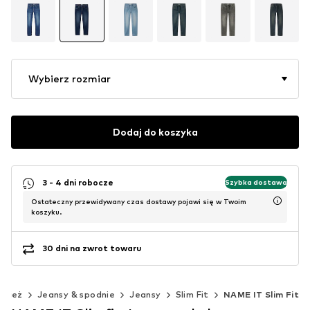
Wybierz rozmiar
Dodaj do koszyka
3 - 4 dni robocze
Szybka dostawa
Ostateczny przewidywany czas dostawy pojawi się w Twoim
koszyku.
30 dni na zwrot towaru
dzież
Jeansy & spodnie
Jeansy
Slim Fit
NAME IT Slim Fit