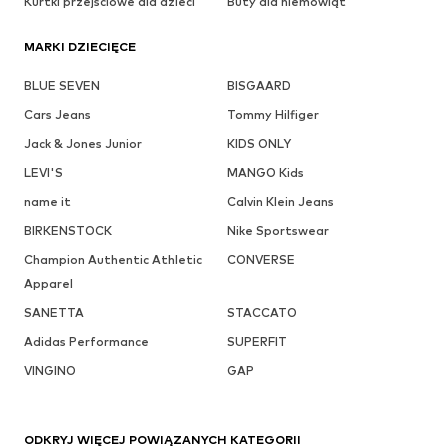
Kurtki przejściowe dla dzieci
Buty dla niemowląt
MARKI DZIECIĘCE
BLUE SEVEN
BISGAARD
Cars Jeans
Tommy Hilfiger
Jack & Jones Junior
KIDS ONLY
LEVI'S
MANGO Kids
name it
Calvin Klein Jeans
BIRKENSTOCK
Nike Sportswear
Champion Authentic Athletic
CONVERSE
Apparel
SANETTA
STACCATO
Adidas Performance
SUPERFIT
VINGINO
GAP
ODKRYJ WIĘCEJ POWIĄZANYCH KATEGORII