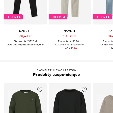
OFERTA
OFERTA
OFERTA
NAME IT
NAME IT
NA
70,43 zł
103,41 zł
142
Pierwotnie: 157,90 zł
Pierwotnie: 129,90 zł
Pierwotni
Ostatnia najniższa cena:
58,95 zł
Ostatnia najniższa cena:
Ostatnia n
110,42 zł
-6%
132
SKOMPLETUJ SWÓJ ZESTAW
Produkty uzupełniające