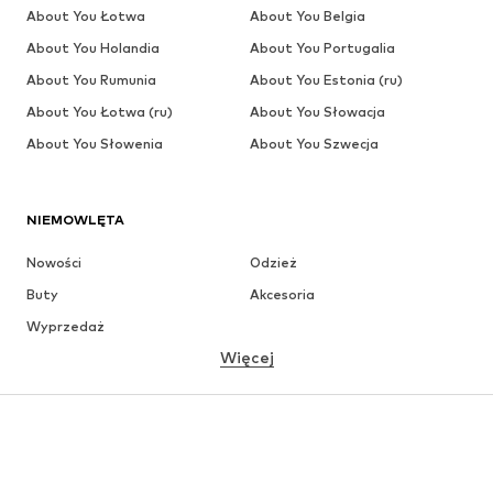
About You Łotwa
About You Belgia
About You Holandia
About You Portugalia
About You Rumunia
About You Estonia (ru)
About You Łotwa (ru)
About You Słowacja
About You Słowenia
About You Szwecja
NIEMOWLĘTA
Nowości
Odzież
Buty
Akcesoria
Wyprzedaż
Więcej
DZIEWCZYNKI
Dzieci (92-140 cm)
Młodzież (140-176 cm)
CHŁOPCY