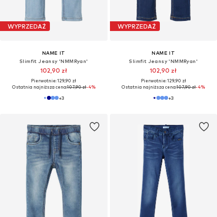
WYPRZEDAŻ
WYPRZEDAŻ
NAME IT
NAME IT
Slimfit Jeansy 'NMMRyan'
Slimfit Jeansy 'NMMRyan'
102,90 zł
102,90 zł
Pierwotnie: 129,90 zł
Pierwotnie: 129,90 zł
Ostatnia najniższa cena:
107,90 zł
-4%
Ostatnia najniższa cena:
107,90 zł
-4%
+
3
+
3