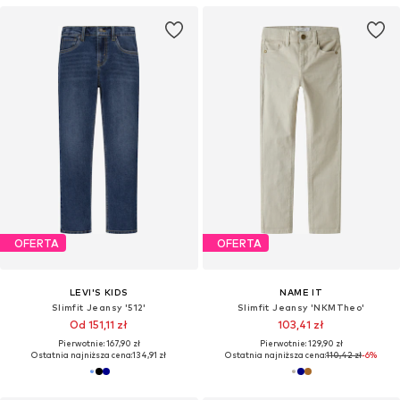
OFERTA
OFERTA
LEVI'S KIDS
NAME IT
Slimfit Jeansy '512'
Slimfit Jeansy 'NKMTheo'
Od 151,11 zł
103,41 zł
Pierwotnie: 167,90 zł
Pierwotnie: 129,90 zł
Ostatnia najniższa cena:
134,91 zł
Ostatnia najniższa cena:
110,42 zł
-6%