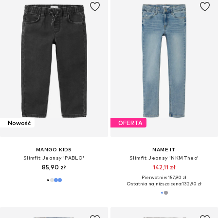
Nowość
OFERTA
MANGO KIDS
NAME IT
Slimfit Jeansy 'PABLO'
Slimfit Jeansy 'NKMTheo'
85,90 zł
142,11 zł
Pierwotnie: 157,90 zł
Ostatnia najniższa cena:
132,90 zł