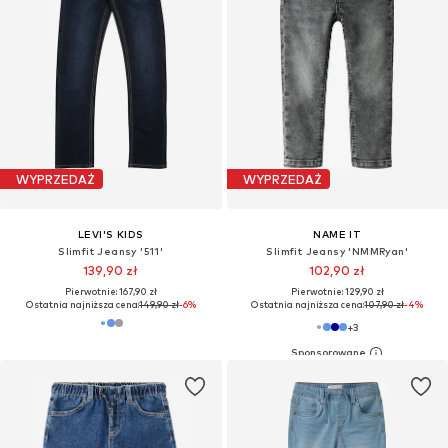
WYPRZEDAŻ
WYPRZEDAŻ
LEVI'S KIDS
NAME IT
Slimfit Jeansy '511'
Slimfit Jeansy 'NMMRyan'
139,90 zł
102,90 zł
Pierwotnie: 167,90 zł
Pierwotnie: 129,90 zł
Ostatnia najniższa cena:
149,90 zł
-6%
Ostatnia najniższa cena:
107,90 zł
-4%
+
3