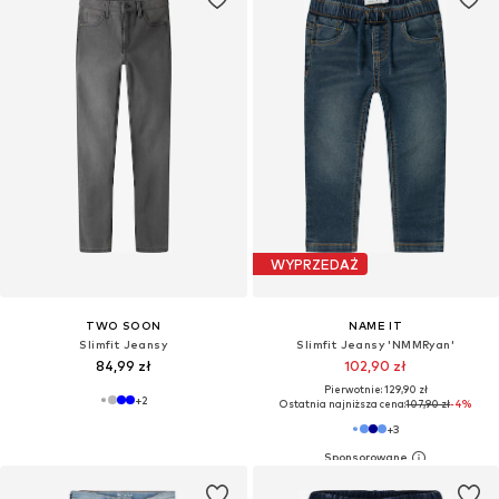
WYPRZEDAŻ
TWO SOON
NAME IT
Slimfit Jeansy
Slimfit Jeansy 'NMMRyan'
84,99 zł
102,90 zł
Pierwotnie: 129,90 zł
+
2
Ostatnia najniższa cena:
107,90 zł
-4%
+
3