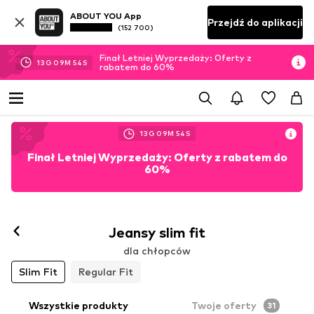
ABOUT YOU App
Przejdź do aplikacji
(152 700)
Finał Letniej Wyprzedaży: Oferty z
13
G
09
M
52
S
rabatem do 60%
13
G
09
M
52
S
Finał Letniej Wyprzedaży: Oferty z rabatem do
60%
Jeansy slim fit
dla chłopców
Slim Fit
Regular Fit
Wszystkie produkty
Twoje oferty
31