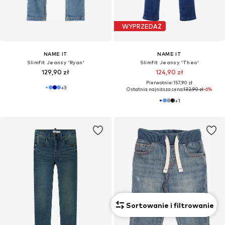
WYPRZEDAŻ
NAME IT
NAME IT
Slimfit Jeansy 'Ryan'
Slimfit Jeansy 'Theo'
129,90 zł
124,90 zł
Pierwotnie: 157,90 zł
+
3
Ostatnia najniższa cena:
132,90 zł
-6%
+
1
Sortowanie i filtrowanie