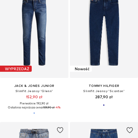
WYPRZEDAŻ
Nowość
JACK & JONES JUNIOR
TOMMY HILFIGER
Slimfit Jeansy 'Glenn'
Slimfit Jeansy 'Scanton'
152,90 zł
287,90 zł
Pierwotnie: 192,90 zł
Ostatnia najniższa cena:
159,90 zł
-4%