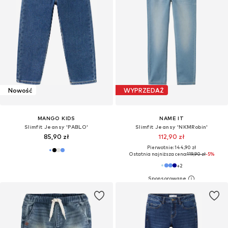
Nowość
WYPRZEDAŻ
MANGO KIDS
NAME IT
Slimfit Jeansy 'PABLO'
Slimfit Jeansy 'NKMRobin'
85,90 zł
112,90 zł
Pierwotnie: 144,90 zł
Ostatnia najniższa cena:
119,90 zł
-5%
+
2