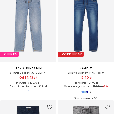
OFERTA
WYPRZEDAŻ
JACK & JONES MINI
NAME IT
Slimfit Jeansy 'JJIGLENN'
Slimfit Jeansy 'NKMRobin'
Od 59,93 zł
119,90 zł
Pierwotnie: 134,90 zł
Pierwotnie: 144,90 zł
Ostatnia najniższa cena:
41,96 zł
Ostatnia najniższa cena:
130,41 zł
-8%
+
2