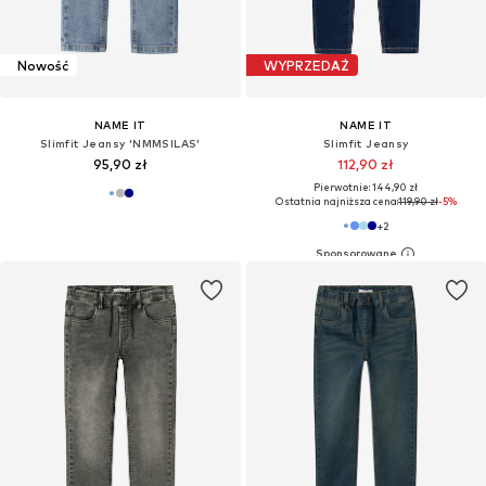
Nowość
WYPRZEDAŻ
NAME IT
NAME IT
Slimfit Jeansy 'NMMSILAS'
Slimfit Jeansy
95,90 zł
112,90 zł
Pierwotnie: 144,90 zł
Ostatnia najniższa cena:
119,90 zł
-5%
+
2