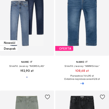
Nowość
Dwupak
OFERTA
NAME IT
NAME IT
Slimfit Jeansy 'NKMSILAS'
Slimfit Jeansy 'NMMSilas'
192,90 zł
108,68 zł
Pierwotnie: 144,90 zł
Ostatnia najniższa cena:
45,16 zł