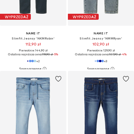
WYPRZEDAŻ
WYPRZEDAŻ
NAME IT
NAME IT
Slimfit Jeansy 'NKMRobin'
Slimfit Jeansy 'NMMRyan'
112,90 zł
102,90 zł
Pierwotnie: 144,90 zł
Pierwotnie: 129,90 zł
Ostatnia najniższa cena:
119,90 zł
-5%
Ostatnia najniższa cena:
107,90 zł
-4%
+
2
+
3