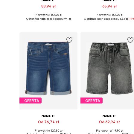
NAME IT
NAME IT
83,94 zł
65,94 zł
Pierwotnie: 157,90 zł
Pierwotnie: 157,90 zł
Dostępne w różnych rozmiarach
Dostępne w różnych rozmiarach
Ostatnia najniższa cena:
83,94 zł
Ostatnia najniższa cena:
76,93 zł
-14
Dodaj do koszyka
Dodaj do koszyka
OFERTA
OFERTA
NAME IT
NAME IT
Od 76,74 zł
Od 62,94 zł
Pierwotnie: 127,90 zł
Pierwotnie: 119,90 zł
Dostępne w różnych rozmiarach
Dostępne w różnych rozmiarach