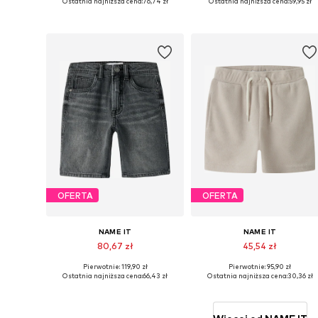
Ostatnia najniższa cena:
76,74 zł
Ostatnia najniższa cena:
59,95 zł
Dodaj do koszyka
Dodaj do koszyka
OFERTA
OFERTA
NAME IT
NAME IT
80,67 zł
45,54 zł
Pierwotnie: 119,90 zł
Pierwotnie: 95,90 zł
Dostępne w różnych rozmiarach
Dostępne
Ostatnia najniższa cena:
66,43 zł
Ostatnia najniższa cena:
30,36 zł
Dodaj do koszyka
Dodaj do koszyka