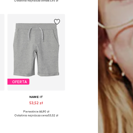
Ostatnia najniższa cena:
83,93 zł
Dodaj do koszyka
OFERTA
NAME IT
53,52 zł
Pierwotnie: 66,90 zł
 rozmiary: 92, 98, 110, 116, 122
Dostępne w różnych rozmiarach
Ostatnia najniższa cena:
53,52 zł
Dodaj do koszyka