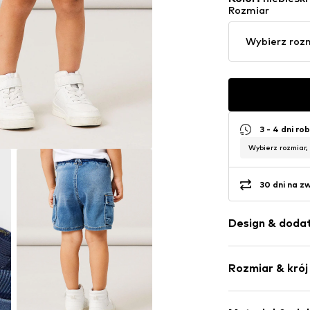
Rozmiar
Wybierz roz
3 - 4 dni ro
Wybierz rozmiar,
30 dni na z
Design & dodat
Jednolite kol
Rozmiar & krój
Jeans
Mocny efekt 
Długość: Dług
Obszyte brze