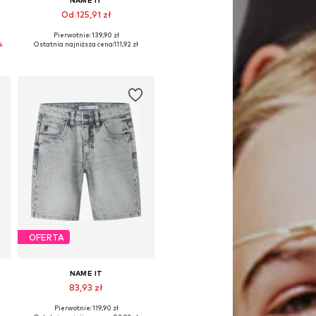
NAME IT
Od 125,91 zł
Pierwotnie: 139,90 zł
Dostępne w różnych rozmiarach
%
Ostatnia najniższa cena:
111,92 zł
Dodaj do koszyka
OFERTA
NAME IT
83,93 zł
Pierwotnie: 119,90 zł
Dostępne w różnych rozmiarach