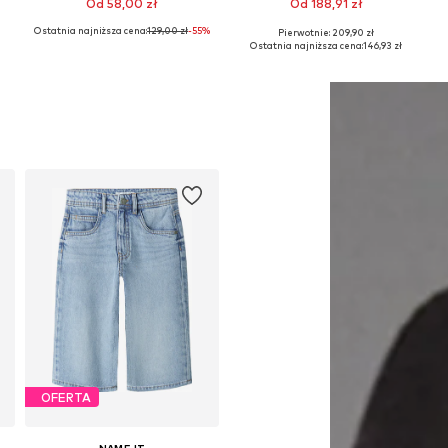
Od 58,00 zł
Od 188,91 zł
Ostatnia najniższa cena:
129,00 zł
-55%
Pierwotnie: 209,90 zł
Dostępne w różnych rozmiarach
Dostępne w różnych rozmiarach
Ostatnia najniższa cena:
146,93 zł
Dodaj do koszyka
Dodaj do koszyka
OFERTA