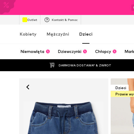
Outlet
Kontakt & Pomoc
Kobiety
Mężczyźni
Dzieci
Niemowlęta
Dziewczynki
Chłopcy
Mark
DARMOWA DOSTAWA* & ZWROT
Dzieci
Prawie w