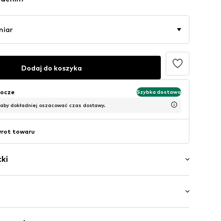
miar
Dodaj do koszyka
bocze
Szybka dostawa
 aby dokładniej oszacować czas dostawy.
wrot towaru
ki
ory
sprania
ość do kolan
gi