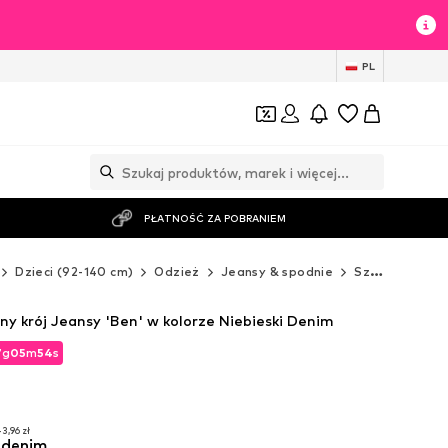
PL
PŁATNOŚĆ ZA POBRANIEM
Dzieci (92-140 cm)
Odzież
Jeansy & spodnie
Szorty
NAM
y krój Jeansy 'Ben' w kolorze Niebieski Denim
7
g
05
m
52
s
7
g
05
m
52
s
3,96 zł
i denim
3,96 zł