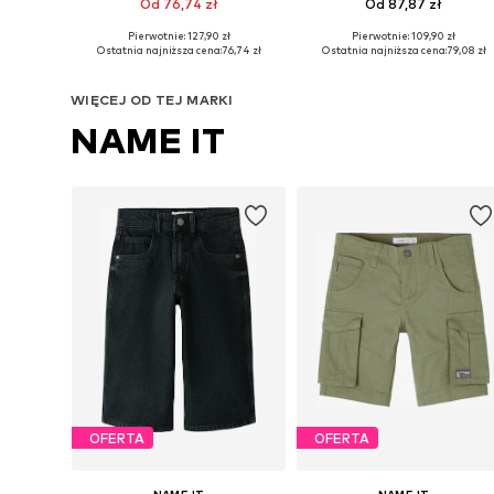
Od 76,74 zł
Od 87,87 zł
Pierwotnie: 127,90 zł
Pierwotnie: 109,90 zł
Dostępne w różnych rozmiarach
Dostępne w różnych rozmiarach
Ostatnia najniższa cena:
76,74 zł
Ostatnia najniższa cena:
79,08 zł
Dodaj do koszyka
Dodaj do koszyka
WIĘCEJ OD TEJ MARKI
NAME IT
OFERTA
OFERTA