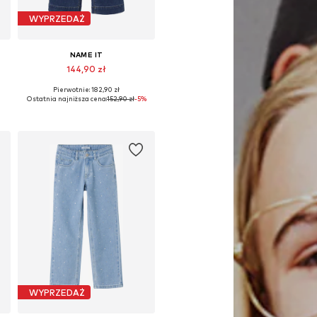
WYPRZEDAŻ
NAME IT
144,90 zł
Pierwotnie: 182,90 zł
Dostępne w różnych rozmiarach
Ostatnia najniższa cena:
152,90 zł
-5%
Dodaj do koszyka
WYPRZEDAŻ