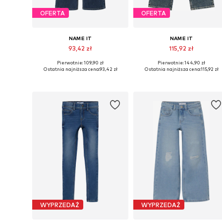
OFERTA
OFERTA
NAME IT
NAME IT
93,42 zł
115,92 zł
Pierwotnie: 109,90 zł
Pierwotnie: 144,90 zł
Dostępne w różnych rozmiarach
Dostępne w różnych rozmiarach
Ostatnia najniższa cena:
93,42 zł
Ostatnia najniższa cena:
115,92 zł
Dodaj do koszyka
Dodaj do koszyka
WYPRZEDAŻ
WYPRZEDAŻ