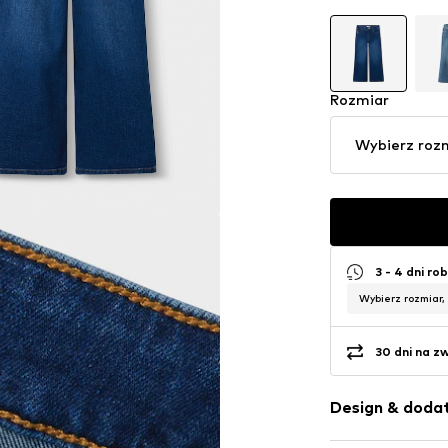
Rozmiar
Wybierz roz
3 - 4 dni ro
Wybierz rozmiar,
30 dni na z
Design & dodat