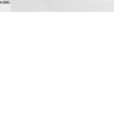
iżki.