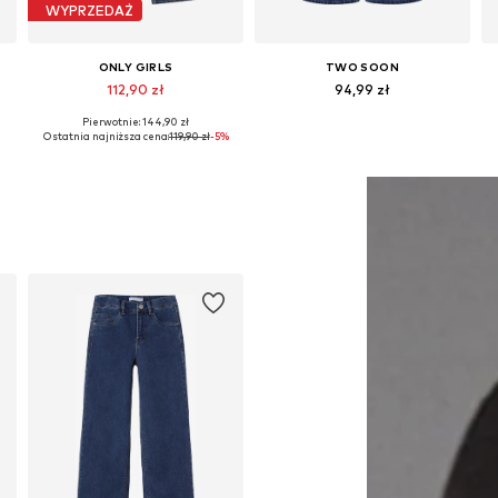
WYPRZEDAŻ
ONLY GIRLS
TWO SOON
112,90 zł
94,99 zł
Pierwotnie: 144,90 zł
Dostępne w różnych rozmiarach
Dostępne w różnych rozmiarach
Ostatnia najniższa cena:
119,90 zł
-5%
Dodaj do koszyka
Dodaj do koszyka