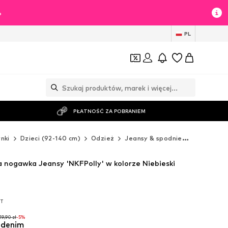
%
PL
PŁATNOŚĆ ZA POBRANIEM
nki
Dzieci (92-140 cm)
Odzież
Jeansy & spodnie
Jeansy
 nogawka Jeansy 'NKFPolly' w kolorze Niebieski
AT
AT
19,90 zł
-5%
i denim
19,90 zł
-5%