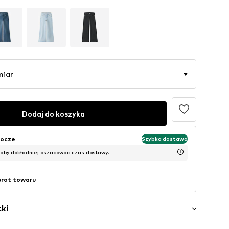
miar
Dodaj do koszyka
bocze
Szybka dostawa
 aby dokładniej oszacować czas dostawy.
wrot towaru
ki