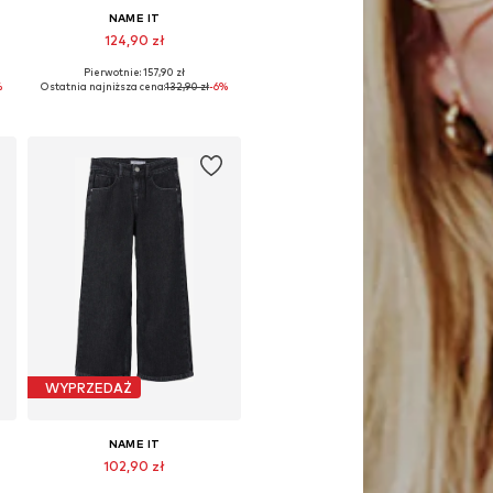
NAME IT
124,90 zł
Pierwotnie: 157,90 zł
Dostępne w różnych rozmiarach
%
Ostatnia najniższa cena:
132,90 zł
-6%
Dodaj do koszyka
WYPRZEDAŻ
NAME IT
102,90 zł