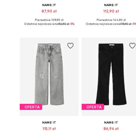
NAME IT
NAME IT
87,90 zł
112,90 zł
Pierwotnie: 109,90 zł
Pierwotnie: 144,90 zł
Dostępne w różnych rozmiarach
Dostępne w różnych rozmiarach
Ostatnia najniższa cena:
92,90 zł
-5%
Ostatnia najniższa cena:
119,90 zł
-5
Dodaj do koszyka
Dodaj do koszyka
OFERTA
OFERTA
NAME IT
NAME IT
115,11 zł
86,94 zł