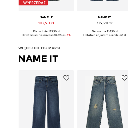
WYPRZEDAŻ
NAME IT
NAME IT
102,90 zł
139,90 zł
Pierwotnie: 129,90 zł
Pierwotnie: 167,90 zł
Dostępne w różnych rozmiarach
Dostępne w różnych rozmiarach
Ostatnia najniższa cena:
107,90 zł
-4%
Ostatnia najniższa cena:
125,91 zł
Dodaj do koszyka
Dodaj do koszyka
WIĘCEJ OD TEJ MARKI
NAME IT