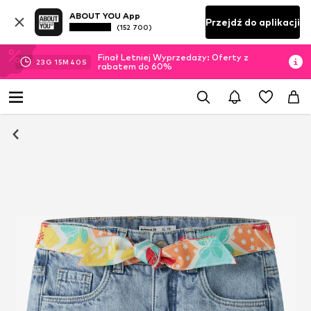
ABOUT YOU App
Przejdź do aplikacji
(152 700)
Finał Letniej Wyprzedaży: Oferty z
23
G
15
M
40
S
rabatem do 60%