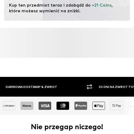
pochodzących z recyklingu może zmniejszyć
Kup ten przedmiot teraz i zdobądź do 
+21 Coins
, 
zapotrzebowanie na surowce, uniknąć odpadów i chronić
które możesz wymienić na zniżki.
zasoby naturalne.
Więcej
30 DNI NA ZWROT TOWARU
PŁATNO
Nie przegap niczego!