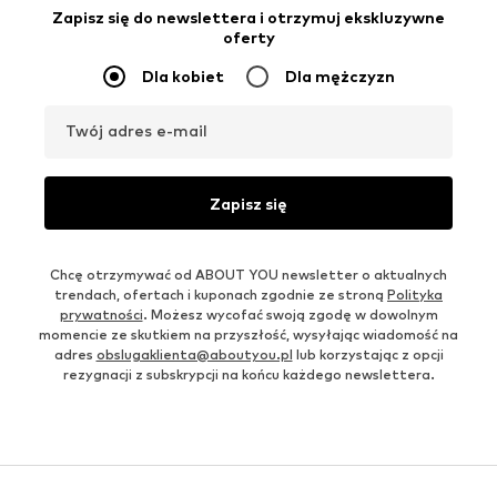
Zapisz się do newslettera i otrzymuj ekskluzywne
oferty
Dla kobiet
Dla mężczyzn
Twój adres e-mail
Zapisz się
Chcę otrzymywać od ABOUT YOU newsletter o aktualnych
trendach, ofertach i kuponach zgodnie ze stroną
Polityka
prywatności
. Możesz wycofać swoją zgodę w dowolnym
momencie ze skutkiem na przyszłość, wysyłając wiadomość na
adres
obslugaklienta@aboutyou.pl
lub korzystając z opcji
rezygnacji z subskrypcji na końcu każdego newslettera.