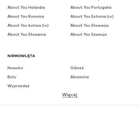
About You Holandia
About You Portugalia
About You Rumunia
About You Estonia (ru)
About You Łotwa (ru)
About You Słowacja
About You Słowenia
About You Szwecja
NIEMOWLĘTA
Nowości
Odzież
Buty
Akcesoria
Wyprzedaż
Więcej
DZIEWCZYNKI
Dzieci (92-140 cm)
Młodzież (140-176 cm)
CHŁOPCY
Dzieci (92-140 cm)
Młodzież (140-176 cm)