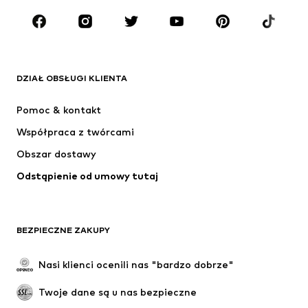
MARKI
ADIDAS ORIGINALS
Nike Sportswear
Next
ADIDAS SPORTSWEAR
DZIAŁ OBSŁUGI KLIENTA
NIKE
ADIDAS PERFORMANCE
Pomoc & kontakt
SUPERFIT
NAME IT
Współpraca z twórcami
Obszar dostawy
Odstąpienie od umowy tutaj
BEZPIECZNE ZAKUPY
Nasi klienci ocenili nas "bardzo dobrze"
Twoje dane są u nas bezpieczne