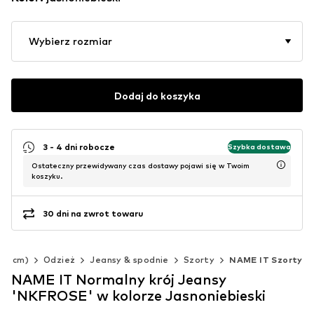
Wybierz rozmiar
Dodaj do koszyka
3 - 4 dni robocze
Szybka dostawa
Ostateczny przewidywany czas dostawy pojawi się w Twoim
koszyku.
30 dni na zwrot towaru
140 cm)
Odzież
Jeansy & spodnie
Szorty
NAME IT Szorty
NAME IT Normalny krój Jeansy
'NKFROSE' w kolorze Jasnoniebieski