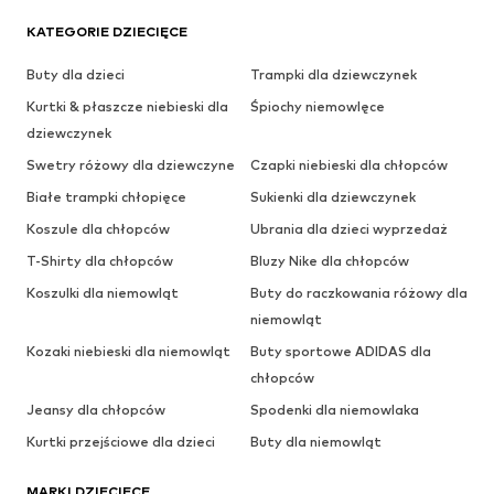
KATEGORIE DZIECIĘCE
Buty dla dzieci
Trampki dla dziewczynek
Kurtki & płaszcze niebieski dla
Śpiochy niemowlęce
dziewczynek
Swetry różowy dla dziewczyne
Czapki niebieski dla chłopców
Białe trampki chłopięce
Sukienki dla dziewczynek
Koszule dla chłopców
Ubrania dla dzieci wyprzedaż
T-Shirty dla chłopców
Bluzy Nike dla chłopców
Koszulki dla niemowląt
Buty do raczkowania różowy dla
niemowląt
Kozaki niebieski dla niemowląt
Buty sportowe ADIDAS dla
chłopców
Jeansy dla chłopców
Spodenki dla niemowlaka
Kurtki przejściowe dla dzieci
Buty dla niemowląt
MARKI DZIECIĘCE