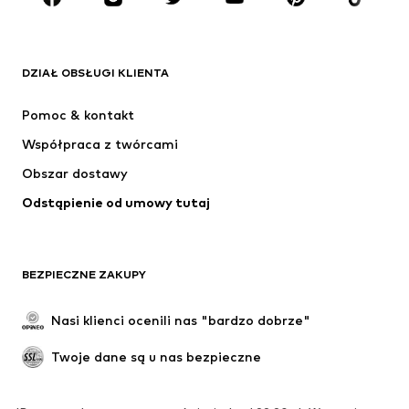
MARKI
ADIDAS ORIGINALS
Nike Sportswear
Next
ADIDAS SPORTSWEAR
DZIAŁ OBSŁUGI KLIENTA
NIKE
ADIDAS PERFORMANCE
Pomoc & kontakt
SUPERFIT
NAME IT
Współpraca z twórcami
Obszar dostawy
Odstąpienie od umowy tutaj
BEZPIECZNE ZAKUPY
Nasi klienci ocenili nas "bardzo dobrze"
Twoje dane są u nas bezpieczne