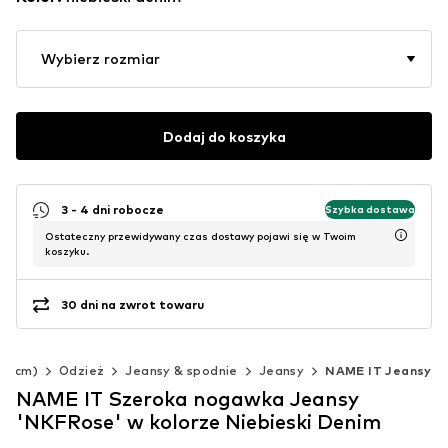
Wybierz rozmiar
Dodaj do koszyka
3 - 4 dni robocze
Szybka dostawa
Ostateczny przewidywany czas dostawy pojawi się w Twoim
koszyku.
30 dni na zwrot towaru
40 cm)
Odzież
Jeansy & spodnie
Jeansy
NAME IT Jeansy
NAME IT Szeroka nogawka Jeansy
'NKFRose' w kolorze Niebieski Denim