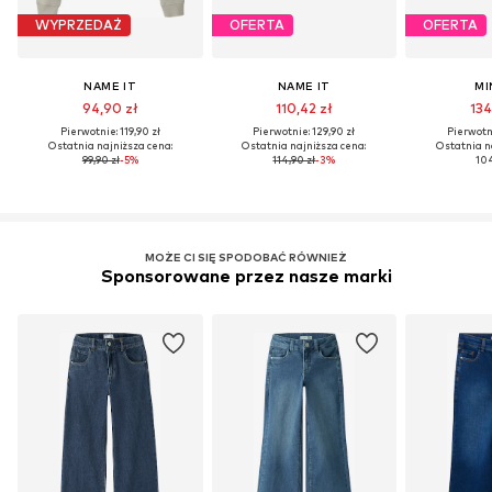
WYPRZEDAŻ
OFERTA
OFERTA
NAME IT
NAME IT
MI
94,90 zł
110,42 zł
134
Pierwotnie: 119,90 zł
Pierwotnie: 129,90 zł
Pierwotni
Ostatnia najniższa cena:
Ostatnia najniższa cena:
Ostatnia n
99,90 zł
-5%
114,90 zł
-3%
104
MOŻE CI SIĘ SPODOBAĆ RÓWNIEŻ
Sponsorowane przez nasze marki