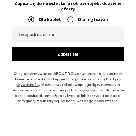
Zapisz się do newslettera i otrzymuj ekskluzywne
oferty
Dla kobiet
Dla mężczyzn
Twój adres e-mail
Zapisz się
Chcę otrzymywać od ABOUT YOU newsletter o aktualnych
trendach, ofertach i kuponach zgodnie ze stroną
Polityka
prywatności
. Możesz wycofać swoją zgodę w dowolnym
momencie ze skutkiem na przyszłość, wysyłając wiadomość na
adres
obslugaklienta@aboutyou.pl
lub korzystając z opcji
rezygnacji z subskrypcji na końcu każdego newslettera.