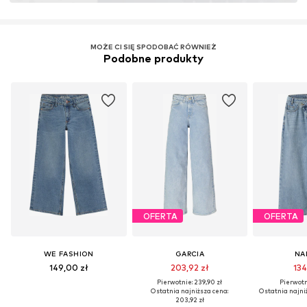
MOŻE CI SIĘ SPODOBAĆ RÓWNIEŻ
Podobne produkty
OFERTA
OFERTA
WE FASHION
GARCIA
NA
149,00 zł
203,92 zł
134
Pierwotnie: 239,90 zł
Pierwotni
Ostatnia najniższa cena:
Ostatnia najni
203,92 zł