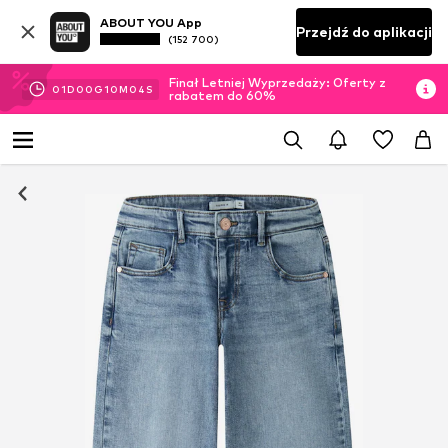
ABOUT YOU App
Przejdź do aplikacji
(152 700)
Finał Letniej Wyprzedaży: Oferty z
01
D
00
G
10
M
03
S
rabatem do 60%