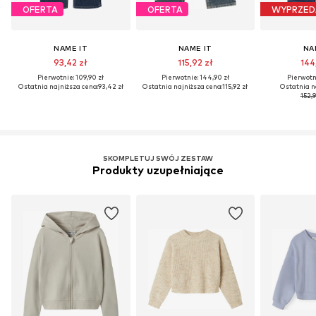
OFERTA
OFERTA
WYPRZED
NAME IT
NAME IT
NA
93,42 zł
115,92 zł
144
Pierwotnie: 109,90 zł
Pierwotnie: 144,90 zł
Pierwotni
Ostatnia najniższa cena:
93,42 zł
Ostatnia najniższa cena:
115,92 zł
Ostatnia n
152,9
SKOMPLETUJ SWÓJ ZESTAW
Produkty uzupełniające