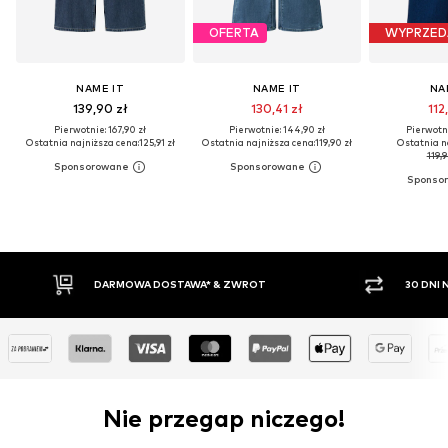
OFERTA
WYPRZED
NAME IT
NAME IT
NA
139,90 zł
130,41 zł
112
Pierwotnie: 167,90 zł
Pierwotnie: 144,90 zł
Pierwotni
Ostatnia najniższa cena:
125,91 zł
Ostatnia najniższa cena:
119,90 zł
Ostatnia n
119,9
T
30 DNI NA ZWROT TOWARU
Nie przegap niczego!