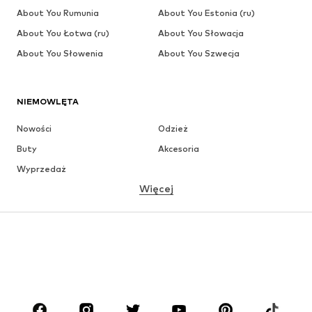
About You Rumunia
About You Estonia (ru)
About You Łotwa (ru)
About You Słowacja
About You Słowenia
About You Szwecja
NIEMOWLĘTA
Nowości
Odzież
Buty
Akcesoria
Wyprzedaż
Więcej
DZIEWCZYNKI
Dzieci (92-140 cm)
Młodzież (140-176 cm)
CHŁOPCY
Dzieci (92-140 cm)
Młodzież (140-176 cm)