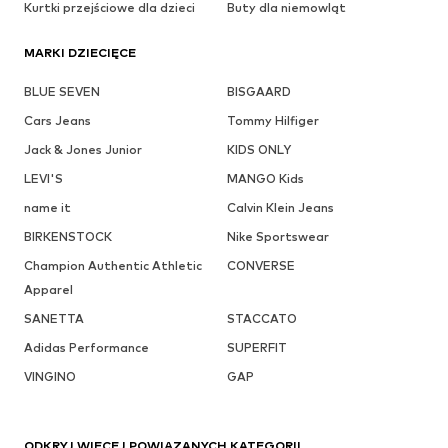
Kurtki przejściowe dla dzieci
Buty dla niemowląt
MARKI DZIECIĘCE
BLUE SEVEN
BISGAARD
Cars Jeans
Tommy Hilfiger
Jack & Jones Junior
KIDS ONLY
LEVI'S
MANGO Kids
name it
Calvin Klein Jeans
BIRKENSTOCK
Nike Sportswear
Champion Authentic Athletic
CONVERSE
Apparel
SANETTA
STACCATO
Adidas Performance
SUPERFIT
VINGINO
GAP
ODKRYJ WIĘCEJ POWIĄZANYCH KATEGORII