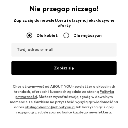
Nie przegap niczego!
Zapisz się do newslettera i otrzymuj ekskluzywne
oferty
Dla kobiet
Dla mężczyzn
Twój adres e-mail
Zapisz się
Chcę otrzymywać od ABOUT YOU newsletter o aktualnych
trendach, ofertach i kuponach zgodnie ze stroną
Polityka
prywatności
. Możesz wycofać swoją zgodę w dowolnym
momencie ze skutkiem na przyszłość, wysyłając wiadomość na
adres
obslugaklienta@aboutyou.pl
lub korzystając z opcji
rezygnacji z subskrypcji na końcu każdego newslettera.