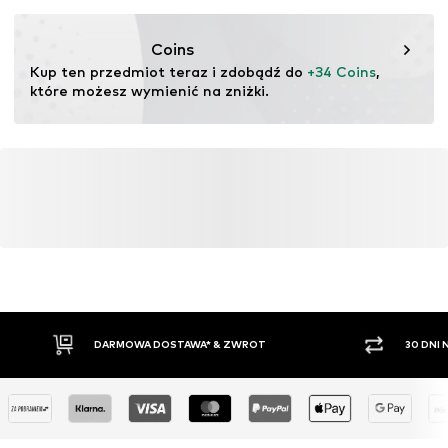
Ten produkt zawiera materiały organiczne, których
uprawa ma na celu zachowanie zdrowia gleby i
Coins
ekosystemów poprzez rolnictwo ekologiczne poprzez
Kup ten przedmiot teraz i zdobądź do 
+34 Coins
, 
rezygnację z modyfikacji genetycznych oraz ograniczenie
które możesz wymienić na zniżki.
zużycia wody i nawozów chemicznych.
Więcej
DARMOWA DOSTAWA* & ZWROT
30 DNI