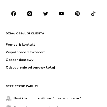
Dzieci (92-140 cm)
Młodzież (140-176 cm)
MARKI
ADIDAS ORIGINALS
Nike Sportswear
Next
ADIDAS SPORTSWEAR
DZIAŁ OBSŁUGI KLIENTA
NIKE
Jordan
Pomoc & kontakt
ADIDAS PERFORMANCE
NAME IT
Współpraca z twórcami
Obszar dostawy
Odstąpienie od umowy tutaj
BEZPIECZNE ZAKUPY
Nasi klienci ocenili nas "bardzo dobrze"