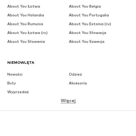
About You Łotwa
About You Belgia
About You Holandia
About You Portugalia
About You Rumunia
About You Estonia (ru)
About You Łotwa (ru)
About You Słowacja
About You Słowenia
About You Szwecja
NIEMOWLĘTA
Nowości
Odzież
Buty
Akcesoria
Wyprzedaż
Więcej
DZIEWCZYNKI
Dzieci (92-140 cm)
Młodzież (140-176 cm)
CHŁOPCY