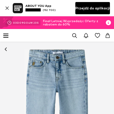
ABOUT YOU App
Przejdź do aplikacji
(152 700)
Finał Letniej Wyprzedaży: Oferty z
03
D
09
G
04
M
23
S
rabatem do 60%