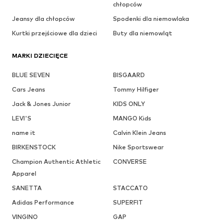
chłopców
Jeansy dla chłopców
Spodenki dla niemowlaka
Kurtki przejściowe dla dzieci
Buty dla niemowląt
MARKI DZIECIĘCE
BLUE SEVEN
BISGAARD
Cars Jeans
Tommy Hilfiger
Jack & Jones Junior
KIDS ONLY
LEVI'S
MANGO Kids
name it
Calvin Klein Jeans
BIRKENSTOCK
Nike Sportswear
Champion Authentic Athletic
CONVERSE
Apparel
SANETTA
STACCATO
Adidas Performance
SUPERFIT
VINGINO
GAP