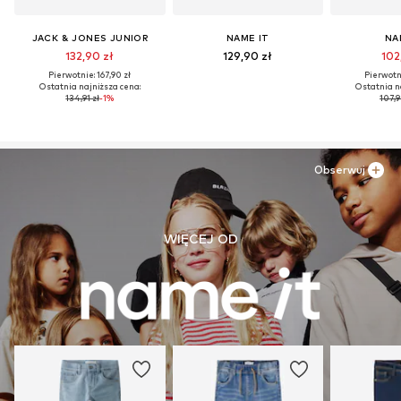
JACK & JONES JUNIOR
NAME IT
NA
132,90 zł
129,90 zł
102
Pierwotnie: 167,90 zł
Pierwotni
Ostatnia najniższa cena:
Ostatnia n
134,91 zł
-1%
107,9
Obserwuj
WIĘCEJ OD