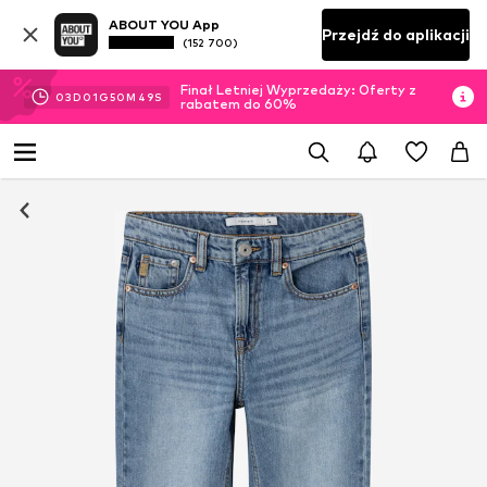
ABOUT YOU App
Przejdź do aplikacji
(152 700)
Finał Letniej Wyprzedaży: Oferty z
03
D
01
G
50
M
49
S
rabatem do 60%