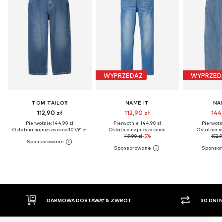
WYPRZEDAŻ
WYPRZED
TOM TAILOR
NAME IT
NA
112,90 zł
112,90 zł
144
Pierwotnie: 144,90 zł
Pierwotnie: 144,90 zł
Pierwotni
Ostatnia najniższa cena:
107,91 zł
Ostatnia najniższa cena:
Ostatnia n
119,90 zł
-5%
152,9
T
30 DNI NA ZWROT TOWARU