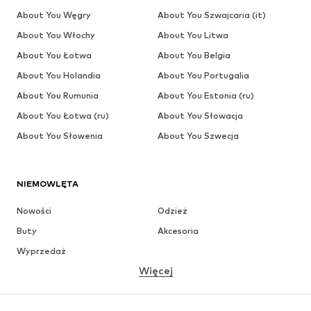
About You Węgry
About You Szwajcaria (it)
About You Włochy
About You Litwa
About You Łotwa
About You Belgia
About You Holandia
About You Portugalia
About You Rumunia
About You Estonia (ru)
About You Łotwa (ru)
About You Słowacja
About You Słowenia
About You Szwecja
NIEMOWLĘTA
Nowości
Odzież
Buty
Akcesoria
Wyprzedaż
Więcej
DZIEWCZYNKI
Dzieci (92-140 cm)
Młodzież (140-176 cm)