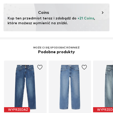
Nr artykułu
NAI9rze001000001
Ten produkt zawiera materiały organiczne, których
uprawa ma na celu zachowanie zdrowia gleby i
Coins
ekosystemów poprzez rolnictwo ekologiczne poprzez
Kup ten przedmiot teraz i zdobądź do 
+21 Coins
, 
rezygnację z modyfikacji genetycznych oraz ograniczenie
które możesz wymienić na zniżki.
zużycia wody i nawozów chemicznych.
Więcej
MOŻE CI SIĘ SPODOBAĆ RÓWNIEŻ
Podobne produkty
WYPRZEDAŻ
WYPRZED