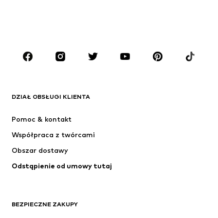
CHŁOPCY
Dzieci (92-140 cm)
Młodzież (140-176 cm)
MARKI
ADIDAS ORIGINALS
Nike Sportswear
Next
ADIDAS SPORTSWEAR
DZIAŁ OBSŁUGI KLIENTA
NIKE
Jordan
Pomoc & kontakt
ADIDAS PERFORMANCE
NAME IT
Współpraca z twórcami
Obszar dostawy
Odstąpienie od umowy tutaj
BEZPIECZNE ZAKUPY