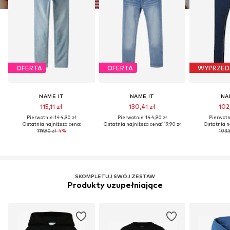
OFERTA
OFERTA
WYPRZED
NAME IT
NAME IT
NA
115,11 zł
130,41 zł
102
Pierwotnie: 144,90 zł
Pierwotnie: 144,90 zł
Pierwotni
Ostatnia najniższa cena:
Ostatnia najniższa cena:
119,90 zł
Ostatnia n
119,90 zł
-4%
103,9
SKOMPLETUJ SWÓJ ZESTAW
Produkty uzupełniające