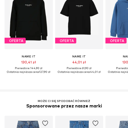
OFERTA
OFERTA
OFERTA
NAME IT
NAME IT
NA
130,41 zł
44,01 zł
130
Pierwotnie: 144,90 zł
Pierwotnie: 61,90 zł
Pierwotni
Ostatnia najniższa cena:
127,90 zł
Ostatnia najniższa cena:
44,01 zł
Ostatnia najni
MOŻE CI SIĘ SPODOBAĆ RÓWNIEŻ
Sponsorowane przez nasze marki