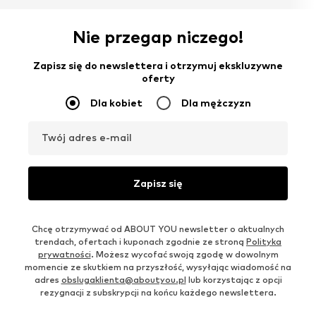
Nie przegap niczego!
Zapisz się do newslettera i otrzymuj ekskluzywne
oferty
Dla kobiet
Dla mężczyzn
Twój adres e-mail
Zapisz się
Chcę otrzymywać od ABOUT YOU newsletter o aktualnych
trendach, ofertach i kuponach zgodnie ze stroną
Polityka
prywatności
. Możesz wycofać swoją zgodę w dowolnym
momencie ze skutkiem na przyszłość, wysyłając wiadomość na
adres
obslugaklienta@aboutyou.pl
lub korzystając z opcji
rezygnacji z subskrypcji na końcu każdego newslettera.