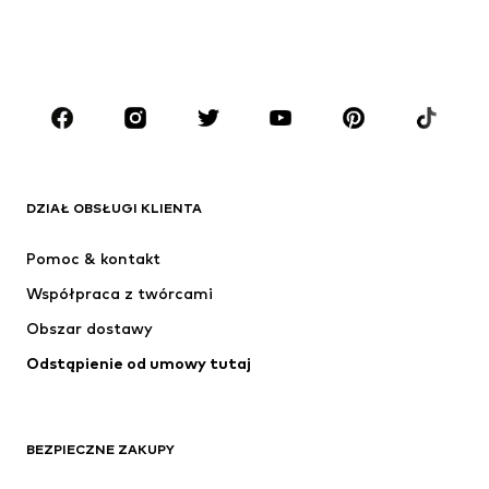
CHŁOPCY
Dzieci (92-140 cm)
Młodzież (140-176 cm)
MARKI
ADIDAS ORIGINALS
Nike Sportswear
Next
ADIDAS SPORTSWEAR
DZIAŁ OBSŁUGI KLIENTA
NIKE
ADIDAS PERFORMANCE
Pomoc & kontakt
Jordan
SUPERFIT
Współpraca z twórcami
Obszar dostawy
Odstąpienie od umowy tutaj
BEZPIECZNE ZAKUPY