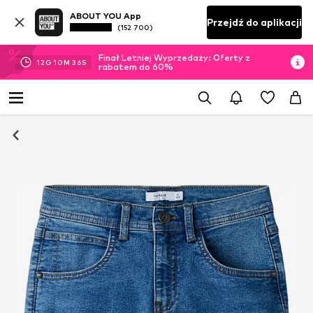
ABOUT YOU App
Przejdź do aplikacji
(152 700)
Finał Letniej Wyprzedaży: Oferty z
12
G
10
M
36
S
rabatem do 60%