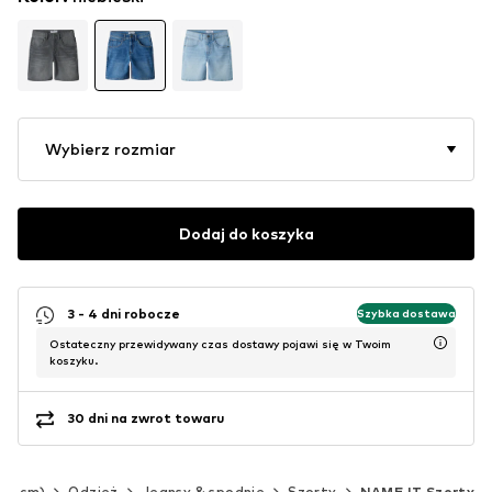
Wybierz rozmiar
Dodaj do koszyka
3 - 4 dni robocze
Szybka dostawa
Ostateczny przewidywany czas dostawy pojawi się w Twoim
koszyku.
30 dni na zwrot towaru
140 cm)
Odzież
Jeansy & spodnie
Szorty
NAME IT Szorty