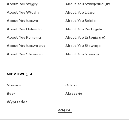
About You Węgry
About You Szwajcaria (it)
About You Włochy
About You Litwa
About You Łotwa
About You Belgia
About You Holandia
About You Portugalia
About You Rumunia
About You Estonia (ru)
About You Łotwa (ru)
About You Słowacja
About You Słowenia
About You Szwecja
NIEMOWLĘTA
Nowości
Odzież
Buty
Akcesoria
Wyprzedaż
Więcej
DZIEWCZYNKI
Dzieci (92-140 cm)
Młodzież (140-176 cm)