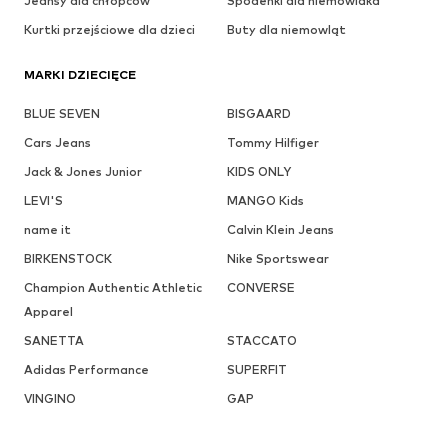
Jeansy dla chłopców
Spodenki dla niemowlaka
Kurtki przejściowe dla dzieci
Buty dla niemowląt
MARKI DZIECIĘCE
BLUE SEVEN
BISGAARD
Cars Jeans
Tommy Hilfiger
Jack & Jones Junior
KIDS ONLY
LEVI'S
MANGO Kids
name it
Calvin Klein Jeans
BIRKENSTOCK
Nike Sportswear
Champion Authentic Athletic
CONVERSE
Apparel
SANETTA
STACCATO
Adidas Performance
SUPERFIT
VINGINO
GAP