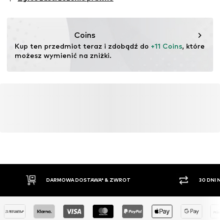
testu
Ten produkt zawiera materiały pochodzące z recyklingu
(pre- lub postkonsumenckie). Korzystanie z materiałów
Coins
pochodzących z recyklingu może zmniejszyć
Kup ten przedmiot teraz i zdobądź do 
+11 Coins
, które 
zapotrzebowanie na surowce, uniknąć odpadów i chronić
możesz wymienić na zniżki.
zasoby naturalne.
Więcej
DARMOWA DOSTAWA* & ZWROT
30 DNI