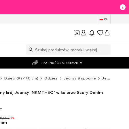
PL
PŁATNOŚĆ ZA POBRANIEM
Dzieci (92-140 cm)
Odzież
Jeansy & spodnie
Jeansy
Regu
ny krój Jeansy 'NKMTHEO' w kolorze Szary Denim
AT
AT
19,90 zł
-5%
nim
19,90 zł
-5%