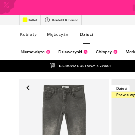
Outlet
Kontakt & Pomoc
Kobiety
Mężczyźni
Dzieci
Niemowlęta
Dziewczynki
Chłopcy
Mark
DARMOWA DOSTAWA* & ZWROT
Dzieci
Prawie w