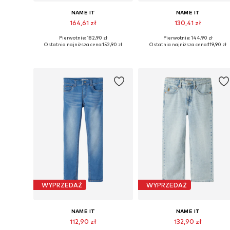
NAME IT
NAME IT
164,61 zł
130,41 zł
Pierwotnie: 182,90 zł
Pierwotnie: 144,90 zł
Dostępne w różnych rozmiarach
Dostępne w różnych rozmiarach
Ostatnia najniższa cena:
152,90 zł
Ostatnia najniższa cena:
119,90 zł
Dodaj do koszyka
Dodaj do koszyka
WYPRZEDAŻ
WYPRZEDAŻ
NAME IT
NAME IT
112,90 zł
132,90 zł