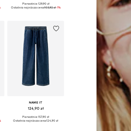
Pierwotnie: 129,90 zł
Dostępne w różnych rozmiarach
%
Ostatnia najniższa cena:
103,92 zł
-1%
Dodaj do koszyka
NAME IT
124,90 zł
Pierwotnie: 157,90 zł
Dostępne w różnych rozmiarach
%
Ostatnia najniższa cena:
124,90 zł
Dodaj do koszyka