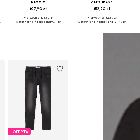
NAME IT
CARS JEANS
107,90 zł
152,90 zł
Pierwotnie: 129,90 zł
Pierwotnie: 192,90 zł
Dostępne w różnych rozmiarach
Dostępne w różnych rozmiarach
%
Ostatnia najniższa cena:
97,11 zł
Ostatnia najniższa cena:
121,47 zł
Dodaj do koszyka
Dodaj do koszyka
OFERTA