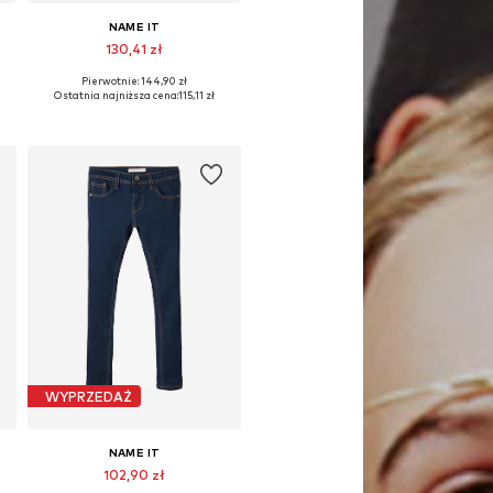
NAME IT
130,41 zł
Pierwotnie: 144,90 zł
Dostępne w różnych rozmiarach
Ostatnia najniższa cena:
115,11 zł
Dodaj do koszyka
WYPRZEDAŻ
NAME IT
102,90 zł