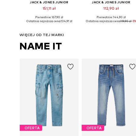
JACK & JONES JUNIOR
JACK & JONES JUNIOR
151,11 zł
112,90 zł
Pierwotnie: 167,90 zł
Pierwotnie: 144,90 zł
Dostępne w różnych rozmiarach
Dostępne w różnych rozmiarach
Ostatnia najniższa cena:
134,91 zł
Ostatnia najniższa cena:
119,90 zł
-5
Dodaj do koszyka
Dodaj do koszyka
WIĘCEJ OD TEJ MARKI
NAME IT
OFERTA
OFERTA