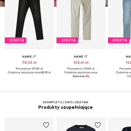
OFERTA
OFERTA
OFERTA
NAME IT
NAME IT
NA
70,43 zł
103,41 zł
142
Pierwotnie: 157,90 zł
Pierwotnie: 129,90 zł
Pierwotni
Ostatnia najniższa cena:
58,95 zł
Ostatnia najniższa cena:
Ostatnia n
110,42 zł
-6%
132
SKOMPLETUJ SWÓJ ZESTAW
Produkty uzupełniające