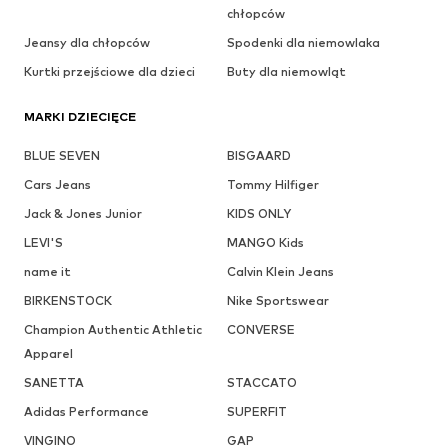
chłopców
Jeansy dla chłopców
Spodenki dla niemowlaka
Kurtki przejściowe dla dzieci
Buty dla niemowląt
MARKI DZIECIĘCE
BLUE SEVEN
BISGAARD
Cars Jeans
Tommy Hilfiger
Jack & Jones Junior
KIDS ONLY
LEVI'S
MANGO Kids
name it
Calvin Klein Jeans
BIRKENSTOCK
Nike Sportswear
Champion Authentic Athletic
CONVERSE
Apparel
SANETTA
STACCATO
Adidas Performance
SUPERFIT
VINGINO
GAP