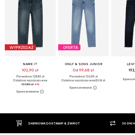
WYPRZEDAŻ
OFERTA
NAME IT
ONLY & SONS JUNIOR
LEVI
102,90 zł
Od 99,68 zł
192
Pierwotnie: 129,90 zł
Pierwotnie: 132,90 zł
Ostatnia najniższa cena:
Ostatnia najniższa cena:
53,16 zł
107,90 zł
-4%
30 DNI NA ZWROT TOWARU
PŁAT