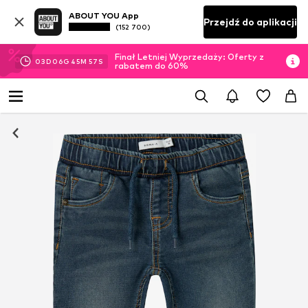
ABOUT YOU App
Przejdź do aplikacji
(152 700)
Finał Letniej Wyprzedaży: Oferty z
03
D
06
G
45
M
56
S
rabatem do 60%