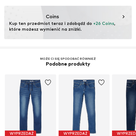
DE
Nr artykułu
NAI9gbl005000001
www.bestseller.com
Coins
Kup ten przedmiot teraz i zdobądź do 
+26 Coins
, 
które możesz wymienić na zniżki.
MOŻE CI SIĘ SPODOBAĆ RÓWNIEŻ
Podobne produkty
WYPRZEDAŻ
WYPRZEDAŻ
WYPRZED