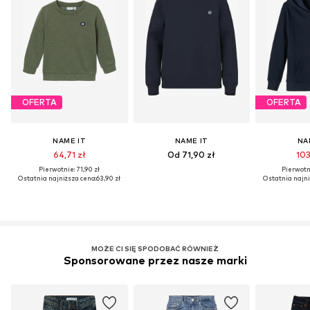
OFERTA
OFERTA
NAME IT
NAME IT
NA
64,71 zł
Od 71,90 zł
103
Pierwotnie: 71,90 zł
Pierwotni
Ostatnia najniższa cena:
63,90 zł
Ostatnia najni
MOŻE CI SIĘ SPODOBAĆ RÓWNIEŻ
Sponsorowane przez nasze marki