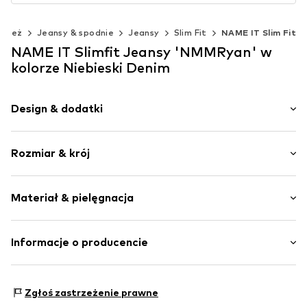
dzież
Jeansy & spodnie
Jeansy
Slim Fit
NAME IT Slim Fit
NAME IT Slimfit Jeansy 'NMMRyan' w
kolorze Niebieski Denim
Design & dodatki
Jednolite kolory
Rozmiar & krój
Jeans
Mocny efekt sprania
Długość: Długi / Maxi
Obszyte brzegi
Materiał & pielęgnacja
Krój: Slimfit
Ściągacz ze sznurkiem
Krój: Wąski krój
Elastyczne zakończenie/szew
Materiał: 70% Bawełna, 27% Poliester - PES, 3% Elastan
Informacje o producencie
5 kieszeni
Kraj pochodzenia: Kambodża
Kontrastujące szwy
Bestseller Textilhandels GmbH
Naszywka z logo
Modering 1
Zgłoś zastrzeżenie prawne
Twardy w dotyku
22457 Hamburg