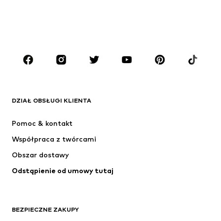
Dzieci (92-140 cm)
Młodzież (140-176 cm)
CHŁOPCY
Dzieci (92-140 cm)
Młodzież (140-176 cm)
MARKI
ADIDAS ORIGINALS
Nike Sportswear
Next
ADIDAS SPORTSWEAR
DZIAŁ OBSŁUGI KLIENTA
NIKE
Jordan
Pomoc & kontakt
ADIDAS PERFORMANCE
NAME IT
Współpraca z twórcami
Obszar dostawy
Odstąpienie od umowy tutaj
BEZPIECZNE ZAKUPY