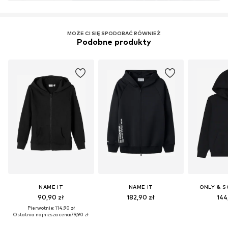
MOŻE CI SIĘ SPODOBAĆ RÓWNIEŻ
Podobne produkty
NAME IT
NAME IT
ONLY & S
90,90 zł
182,90 zł
144
Pierwotnie: 114,90 zł
Ostatnia najniższa cena:
79,90 zł