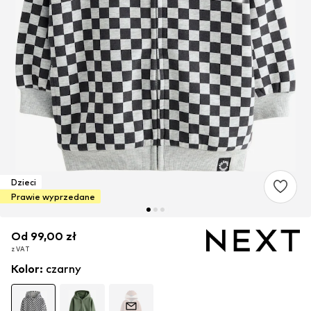
Dzieci
Prawie wyprzedane
Od 99,00 zł
Od 99,00 zł
z VAT
z VAT
Kolor
:
czarny