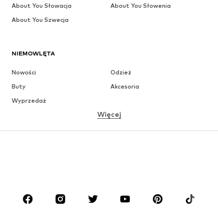
About You Słowacja
About You Słowenia
About You Szwecja
NIEMOWLĘTA
Nowości
Odzież
Buty
Akcesoria
Wyprzedaż
Więcej
DZIEWCZYNKI
Dzieci (92-140 cm)
Młodzież (140-176 cm)
CHŁOPCY
Dzieci (92-140 cm)
Młodzież (140-176 cm)
MARKI