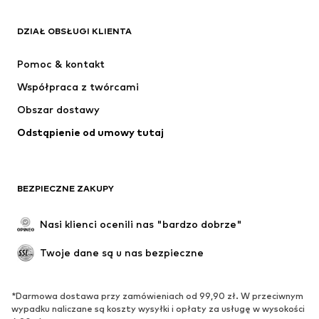
ADIDAS ORIGINALS
Nike Sportswear
Next
ADIDAS SPORTSWEAR
DZIAŁ OBSŁUGI KLIENTA
NIKE
Jordan
Pomoc & kontakt
ADIDAS PERFORMANCE
NAME IT
Współpraca z twórcami
Obszar dostawy
Odstąpienie od umowy tutaj
BEZPIECZNE ZAKUPY
Nasi klienci ocenili nas "bardzo dobrze"
Twoje dane są u nas bezpieczne
*Darmowa dostawa przy zamówieniach od 99,90 zł. W przeciwnym
wypadku naliczane są koszty wysyłki i opłaty za usługę w wysokości