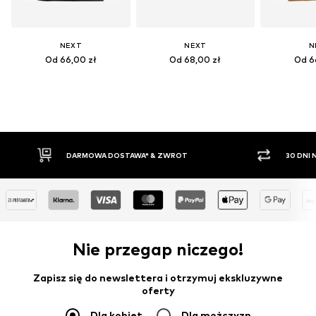
NEXT
NEXT
N
Od 66,00 zł
Od 68,00 zł
Od 6
OSTAWA* & ZWROT
30 DNI NA ZWROT TOWARU
Nie przegap niczego!
Zapisz się do newslettera i otrzymuj ekskluzywne
oferty
Dla kobiet
Dla mężczyzn