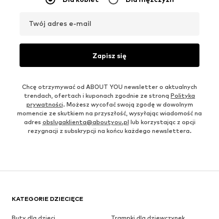
Twój adres e-mail
Zapisz się
Chcę otrzymywać od ABOUT YOU newsletter o aktualnych
trendach, ofertach i kuponach zgodnie ze stroną
Polityka
prywatności
. Możesz wycofać swoją zgodę w dowolnym
momencie ze skutkiem na przyszłość, wysyłając wiadomość na
adres
obslugaklienta@aboutyou.pl
lub korzystając z opcji
rezygnacji z subskrypcji na końcu każdego newslettera.
KATEGORIE DZIECIĘCE
Buty dla dzieci
Trampki dla dziewczynek