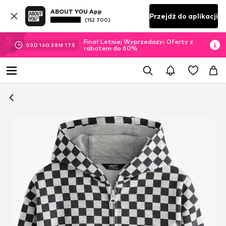
ABOUT YOU App
Przejdź do aplikacji
(152 700)
Finał Letniej Wyprzedaży: Oferty z
03
D
16
G
38
M
16
S
rabatem do 60%