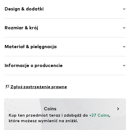
Design & dodatki
W kratkę
Rozmiar & krój
Dres
Z kapturem
Długość rękawa: Długi rękaw
Ściągacz
Materiał & pielęgnacja
Krój: Normalny krój
Miękki w dotyku
Nr artykułu
NXTp0c6001000005
Materiał: 95% Bawełna, 5% Wiskoza
Informacje o producencie
Kraj pochodzenia: Bangladesz
Next Germany GmbH
Zielstattstrasse 40
Zgłoś zastrzeżenie prawne
81379 München
DE
https://zendesk.next.co.uk/hc/en-gb
Coins
Kup ten przedmiot teraz i zdobądź do 
+27 Coins
, 
które możesz wymienić na zniżki.