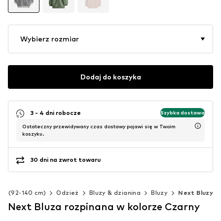
Wybierz rozmiar
Dodaj do koszyka
3 - 4 dni robocze
Szybka dostawa
Ostateczny przewidywany czas dostawy pojawi się w Twoim
koszyku.
30 dni na zwrot towaru
eci (92-140 cm)
Odzież
Bluzy & dzianina
Bluzy
Next Bluzy
Next Bluza rozpinana w kolorze Czarny