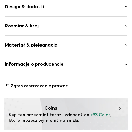
Design & dodatki
Kwiatowy motyw
Rozmiar & krój
Bawełna
Okrągły dekolt
Długość rękawa: Długi rękaw
Zapięcie na pętelkę
Materiał & pielęgnacja
Długość: 7/8 długości
Wzór na całej powierzchni
Krój: Luźny krój
Zapięcie na guzik
Materiał: 100% Bawełna
Informacje o producencie
Nr artykułu
NXTvyd9001000005
Kraj pochodzenia: Indie
Next Germany GmbH
Zielstattstrasse 40
Zgłoś zastrzeżenie prawne
81379 München
DE
https://zendesk.next.co.uk/hc/en-gb
Coins
Kup ten przedmiot teraz i zdobądź do 
+33 Coins
, 
które możesz wymienić na zniżki.