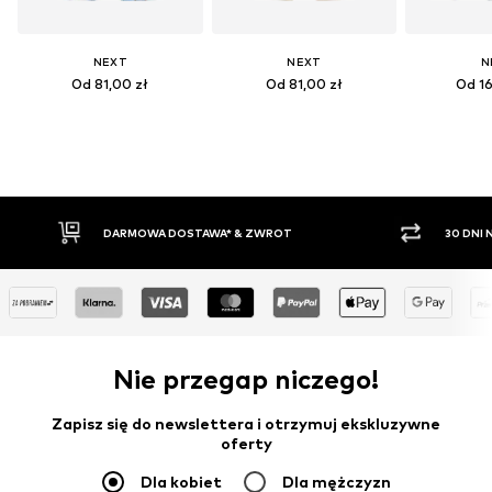
NEXT
NEXT
N
Od 81,00 zł
Od 81,00 zł
Od 16
OWA DOSTAWA* & ZWROT
30 DNI NA ZWROT TOWARU
Nie przegap niczego!
Zapisz się do newslettera i otrzymuj ekskluzywne
oferty
Dla kobiet
Dla mężczyzn