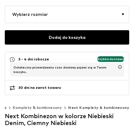
Wybierz rozmiar
Dodaj do koszyka
3 - 4 dni robocze
Szybka dostawa
Ostateczny przewidywany czas dostawy pojawi się w Twoim
koszyku.
30 dni na zwrot towaru
ież
Komplety & kombinezony
Next Komplety & kombinezony
Next Kombinezon w kolorze Niebieski
Denim, Ciemny Niebieski