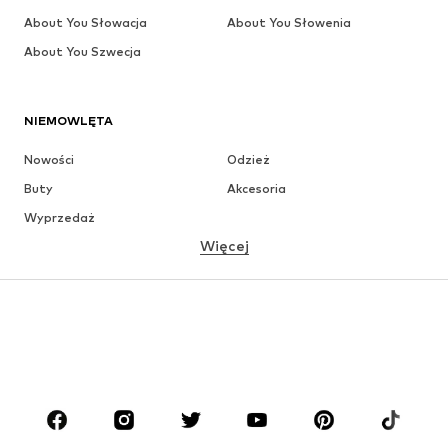
About You Słowacja
About You Słowenia
About You Szwecja
NIEMOWLĘTA
Nowości
Odzież
Buty
Akcesoria
Wyprzedaż
Więcej
DZIEWCZYNKI
Dzieci (92-140 cm)
Młodzież (140-176 cm)
CHŁOPCY
Dzieci (92-140 cm)
Młodzież (140-176 cm)
MARKI