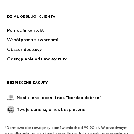
ADIDAS ORIGINALS
Nike Sportswear
Next
ADIDAS SPORTSWEAR
DZIAŁ OBSŁUGI KLIENTA
NIKE
ADIDAS PERFORMANCE
Pomoc & kontakt
Jordan
SUPERFIT
Współpraca z twórcami
Obszar dostawy
Odstąpienie od umowy tutaj
BEZPIECZNE ZAKUPY
Nasi klienci ocenili nas "bardzo dobrze"
Twoje dane są u nas bezpieczne
*Darmowa dostawa przy zamówieniach od 99,90 zł. W przeciwnym
wypadku naliczane są koszty wysyłki i opłaty za usługę w wysokości