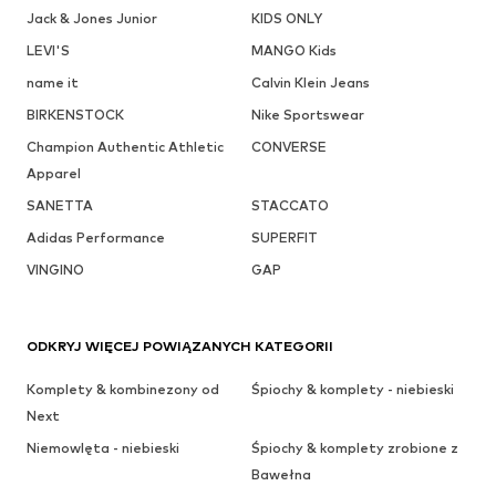
Jack & Jones Junior
KIDS ONLY
LEVI'S
MANGO Kids
name it
Calvin Klein Jeans
BIRKENSTOCK
Nike Sportswear
Champion Authentic Athletic
CONVERSE
Apparel
SANETTA
STACCATO
Adidas Performance
SUPERFIT
VINGINO
GAP
ODKRYJ WIĘCEJ POWIĄZANYCH KATEGORII
Komplety & kombinezony od
Śpiochy & komplety - niebieski
Next
Niemowlęta - niebieski
Śpiochy & komplety zrobione z
Bawełna