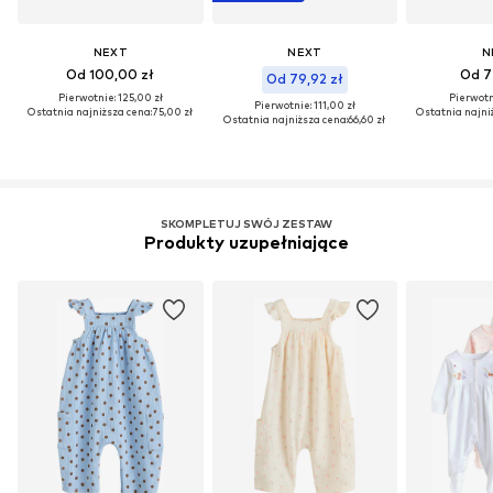
NEXT
NEXT
N
Od 100,00 zł
Od 7
Od 79,92 zł
Pierwotnie: 125,00 zł
Pierwotn
Pierwotnie: 111,00 zł
Ostatnia najniższa cena:
75,00 zł
Ostatnia najni
Ostatnia najniższa cena:
66,60 zł
SKOMPLETUJ SWÓJ ZESTAW
Produkty uzupełniające