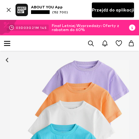
ABOUT YOU App
Przejdź do aplikacji
(152 700)
Finał Letniej Wyprzedaży: Oferty z
03
D
03
G
21
M
13
S
rabatem do 60%