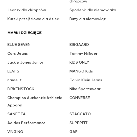
chłopców
Jeansy dla chłopców
Spodenki dla niemowlaka
Kurtki przejściowe dla dzieci
Buty dla niemowląt
MARKI DZIECIĘCE
BLUE SEVEN
BISGAARD
Cars Jeans
Tommy Hilfiger
Jack & Jones Junior
KIDS ONLY
LEVI'S
MANGO Kids
name it
Calvin Klein Jeans
BIRKENSTOCK
Nike Sportswear
Champion Authentic Athletic
CONVERSE
Apparel
SANETTA
STACCATO
Adidas Performance
SUPERFIT
VINGINO
GAP