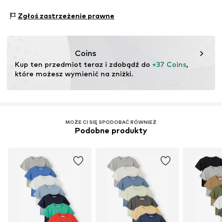
https://zendesk.next.co.uk/hc/en-gb
Zespół: łatwe zakładanie
Zgłoś zastrzeżenie prawne
Coins
Kup ten przedmiot teraz i zdobądź do 
+37 Coins
, 
które możesz wymienić na zniżki.
MOŻE CI SIĘ SPODOBAĆ RÓWNIEŻ
Podobne produkty