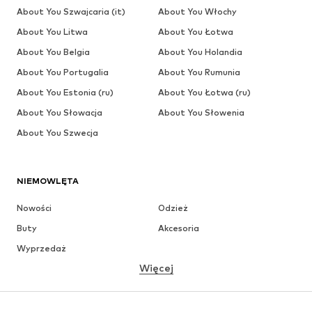
About You Szwajcaria (it)
About You Włochy
About You Litwa
About You Łotwa
About You Belgia
About You Holandia
About You Portugalia
About You Rumunia
About You Estonia (ru)
About You Łotwa (ru)
About You Słowacja
About You Słowenia
About You Szwecja
NIEMOWLĘTA
Nowości
Odzież
Buty
Akcesoria
Wyprzedaż
Więcej
DZIEWCZYNKI
Dzieci (92-140 cm)
Młodzież (140-176 cm)