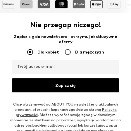
Nie przegap niczego!
Zapisz się do newslettera i otrzymuj ekskluzywne
oferty
Dla kobiet
Dla mężczyzn
Twój adres e-mail
Zapisz się
Chcę otrzymywać od ABOUT YOU newsletter o aktualnych
trendach, ofertach i kuponach zgodnie ze stroną
Polityka
prywatności
. Możesz wycofać swoją zgodę w dowolnym
momencie ze skutkiem na przyszłość, wysyłając wiadomość na
adres
obslugaklienta@aboutyou.pl
lub korzystając z opcji
rezygnacji z subskrypcji na końcu każdego newslettera.