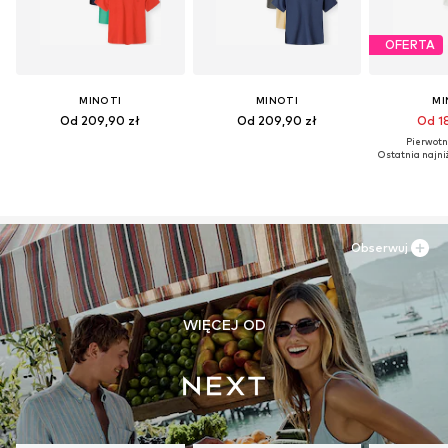
OFERTA
MINOTI
MINOTI
MI
Od 209,90 zł
Od 209,90 zł
Od 18
Pierwotni
Ostatnia najni
Obserwuj
WIĘCEJ OD