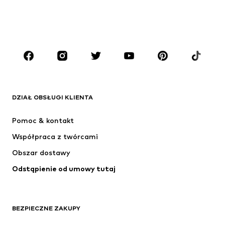
CHŁOPCY
Dzieci (92-140 cm)
Młodzież (140-176 cm)
MARKI
ADIDAS ORIGINALS
Nike Sportswear
Next
ADIDAS SPORTSWEAR
DZIAŁ OBSŁUGI KLIENTA
NIKE
Jordan
Pomoc & kontakt
ADIDAS PERFORMANCE
NAME IT
Współpraca z twórcami
Obszar dostawy
Odstąpienie od umowy tutaj
BEZPIECZNE ZAKUPY