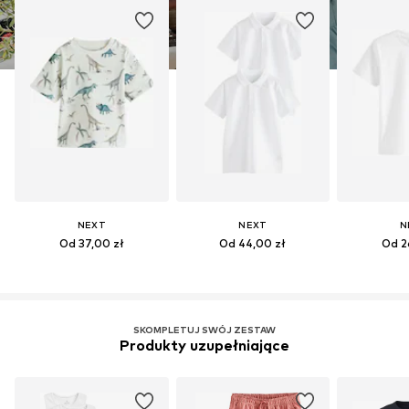
NEXT
NEXT
N
Od 37,00 zł
Od 44,00 zł
Od 2
SKOMPLETUJ SWÓJ ZESTAW
Produkty uzupełniające