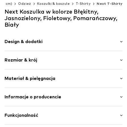
140 cm)
Odzież
Koszulki & koszule
T-Shirty
Next T-Shirty
Next Koszulka w kolorze Błękitny,
Jasnozielony, Fioletowy, Pomarańczowy,
Biały
Design & dodatki
Jednolite kolory
Rozmiar & krój
Dżersej
Okrągły dekolt
Opakowanie: Pięciopak
Hafty
Materiał & pielęgnacja
Długość rękawa: 1/4 ramienia
Obszyte brzegi
Długość: Długość normalna
Kołnierz ze ściągaczem
Krój: Luźny krój
Materiał: 100% Bawełna
Informacje o producencie
Szwy w jednym odcieniu
Kraj pochodzenia: Bangladesz
Miękki w dotyku
Next Germany GmbH
Poślizg
Zielstattstrasse 40
Funkcjonalność
81379 München
Nr artykułu
NXT1904001000005
DE