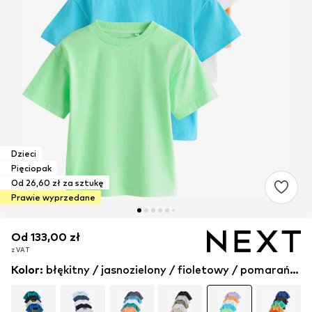
Dzieci
Pięciopak
Od 26,60 zł za sztukę
Prawie wyprzedane
Od 133,00 zł
Od 133,00 zł
z VAT
z VAT
Kolor
:
błękitny / jasnozielony / fioletowy / pomarańczowy / biały