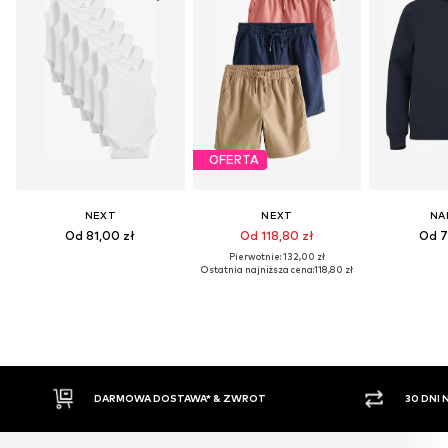
OFERTA
NEXT
NEXT
NA
Od 81,00 zł
Od 118,80 zł
Od 7
Pierwotnie: 132,00 zł
Ostatnia najniższa cena:
118,80 zł
WROT
30 DNI NA ZWROT TOWARU