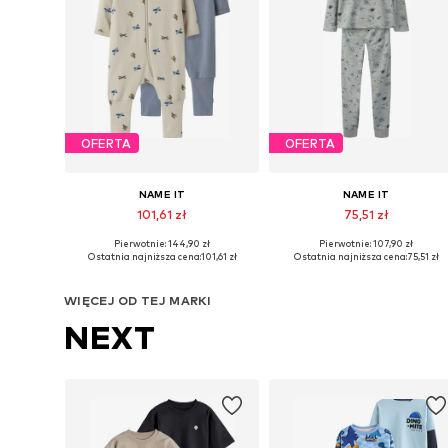
OFERTA
OFERTA
NAME IT
NAME IT
101,61 zł
75,51 zł
Pierwotnie: 144,90 zł
Pierwotnie: 107,90 zł
Dostępne w różnych rozmiarach
Dostępne w różnych rozmiarach
Ostatnia najniższa cena:
101,61 zł
Ostatnia najniższa cena:
75,51 zł
Dodaj do koszyka
Dodaj do koszyka
WIĘCEJ OD TEJ MARKI
NEXT