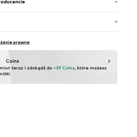
roducencie
: Indie
 GmbH
 40
ć
.next.co.uk/hc/en-gb
 z przodu
eżenie prawne
Coins
miot teraz i zdobądź do 
+39 Coins
, które możesz 
iżki.