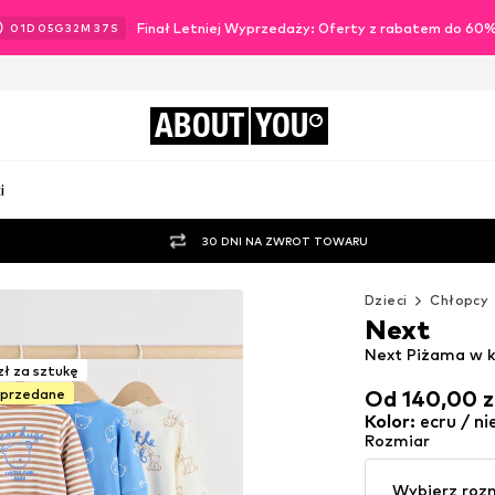
Finał Letniej Wyprzedaży: Oferty z rabatem do 60
01
D
05
G
32
M
34
S
ABOUT
YOU
i
30 DNI NA ZWROT TOWARU
Dzieci
Chłopcy
Next
Next Piżama w k
zł za sztukę
yprzedane
Od 140,00 z
Od 140,00 z
Kolor
:
ecru / n
Rozmiar
Wybierz roz