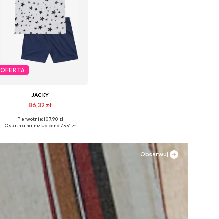
OFERTA
JACKY
86,32 zł
Pierwotnie: 107,90 zł
Dostępne w różnych rozmiarach
Ostatnia najniższa cena:
75,51 zł
Dodaj do koszyka
Obserwuj