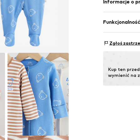
Informacje o p
Kraj pochodzenia
Next Germany
Zielstattstrasse
Funkcjonalnoś
81379 München
DE
https://zendesk
Zespół: Zapięcia
Zgłoś zastrz
Kup ten przed
wymienić na zn