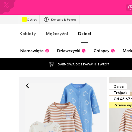
Outlet
Kontakt & Pomoc
Kobiety
Mężczyźni
Dzieci
Niemowlęta
Dziewczynki
Chłopcy
Mark
DARMOWA DOSTAWA* & ZWROT
Dzieci
Trójpak
Od 46,67 
Prawie w