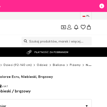
%
PL
PŁATNOŚĆ ZA POBRANIEM
Dzieci (92-140 cm)
Odzież
Bielizna
Piżamy
Next Piżamy
olorze Ecru, Niebieski, Brązowy
ł
z VAT
ł
z VAT
iebieski / brązowy
miar