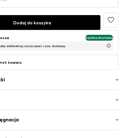
Dodaj do koszyka
bocze
Szybka dostawa
 aby dokładniej oszacować czas dostawy.
wrot towaru
ki
j powierzchni
ku
Trójpak
lęgnacja
i / Maxi
uzika
5773001000001
 Bawełna