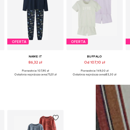
OFERTA
OFERTA
NAME IT
BUFFALO
86,32 zł
Od 107,10 zł
Pierwotnie: 107,90 zł
Pierwotnie: 149,00 zł
Dostępne w różnych rozmiarach
Dostępne w różnych rozmiarach
Ostatnia najniższa cena:
75,51 zł
Ostatnia najniższa cena:
83,30 zł
Dodaj do koszyka
Dodaj do koszyka