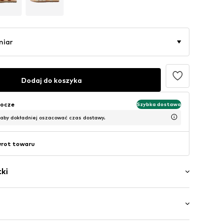
miar
Dodaj do koszyka
bocze
Szybka dostawa
 aby dokładniej oszacować czas dostawy.
wrot towaru
ki
ory
k