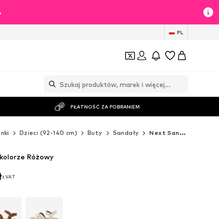
%
PL
PŁATNOŚĆ ZA POBRANIEM
nki
Dzieci (92-140 cm)
Buty
Sandały
Next Sandały
kolorze Różowy
ł
z VAT
ł
z VAT