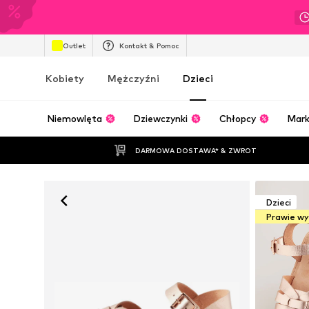
Outlet
Kontakt & Pomoc
Kobiety
Mężczyźni
Dzieci
Niemowlęta
Dziewczynki
Chłopcy
Mark
DARMOWA DOSTAWA* & ZWROT
Dzieci
Prawie w