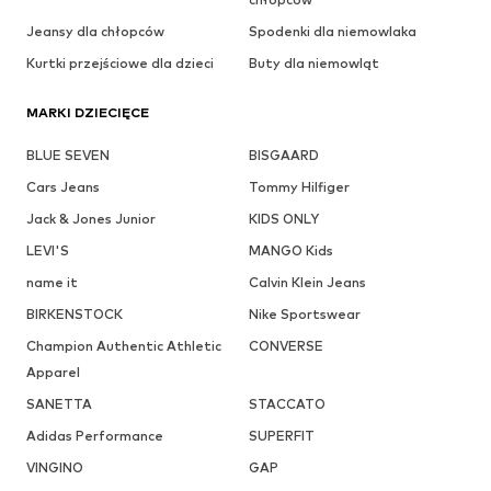
Jeansy dla chłopców
Spodenki dla niemowlaka
Kurtki przejściowe dla dzieci
Buty dla niemowląt
MARKI DZIECIĘCE
BLUE SEVEN
BISGAARD
Cars Jeans
Tommy Hilfiger
Jack & Jones Junior
KIDS ONLY
LEVI'S
MANGO Kids
name it
Calvin Klein Jeans
BIRKENSTOCK
Nike Sportswear
Champion Authentic Athletic
CONVERSE
Apparel
SANETTA
STACCATO
Adidas Performance
SUPERFIT
VINGINO
GAP