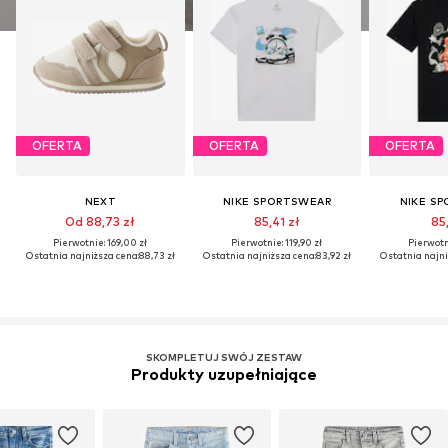
OFERTA
OFERTA
OFERTA
NEXT
NIKE SPORTSWEAR
NIKE S
Od 88,73 zł
85,41 zł
85,
Pierwotnie: 169,00 zł
Pierwotnie: 119,90 zł
Pierwotni
Ostatnia najniższa cena:
88,73 zł
Ostatnia najniższa cena:
83,92 zł
Ostatnia najni
SKOMPLETUJ SWÓJ ZESTAW
Produkty uzupełniające