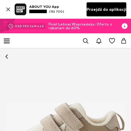
ABOUT YOU App
Przejdź do aplikacji
(152 700)
Finał Letniej Wyprzedaży: Oferty z
03
D
19
G
54
M
43
S
rabatem do 60%