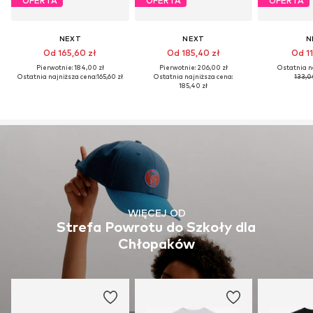
OFERTA
OFERTA
OFERTA
NEXT
NEXT
N
Od 165,60 zł
Od 185,40 zł
Od 11
Pierwotnie: 184,00 zł
Pierwotnie: 206,00 zł
Ostatnia n
Ostatnia najniższa cena:
165,60 zł
Ostatnia najniższa cena:
133,0
185,40 zł
WIĘCEJ OD
Strefa Powrotu do Szkoły dla
Chłopaków