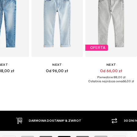
OFERTA
NEXT
NEXT
NEXT
88,00 zł
Od 96,00 zł
Od 66,00 zł
Pierwotnie: 88,00 zł
Ostatnia najniższa cena:
66,00 zł
WROT
30 DNI NA ZWROT TOWARU