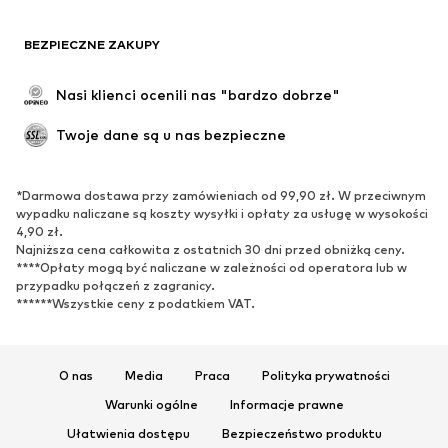
BEZPIECZNE ZAKUPY
Nasi klienci ocenili nas "bardzo dobrze"
Twoje dane są u nas bezpieczne
*Darmowa dostawa przy zamówieniach od 99,90 zł. W przeciwnym
wypadku naliczane są koszty wysyłki i opłaty za usługę w wysokości
4,90 zł.
Najniższa cena całkowita z ostatnich 30 dni przed obniżką ceny.
****Opłaty mogą być naliczane w zależności od operatora lub w
przypadku połączeń z zagranicy.
******Wszystkie ceny z podatkiem VAT.
O nas
Media
Praca
Polityka prywatności
Warunki ogólne
Informacje prawne
Ułatwienia dostępu
Bezpieczeństwo produktu