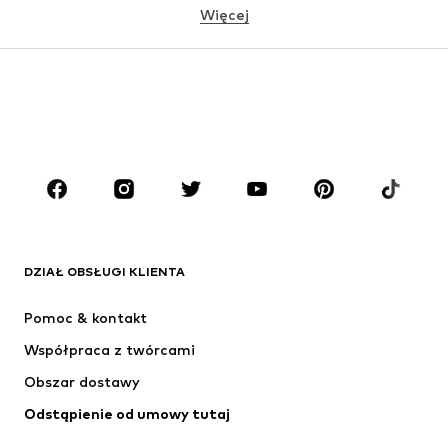
Więcej
DZIEWCZYNKI
Dzieci (92-140 cm)
Młodzież (140-176 cm)
CHŁOPCY
Dzieci (92-140 cm)
Młodzież (140-176 cm)
MARKI
ADIDAS ORIGINALS
Nike Sportswear
Next
ADIDAS SPORTSWEAR
DZIAŁ OBSŁUGI KLIENTA
Jordan
NIKE
Pomoc & kontakt
ADIDAS PERFORMANCE
NAME IT
Współpraca z twórcami
Obszar dostawy
Odstąpienie od umowy tutaj