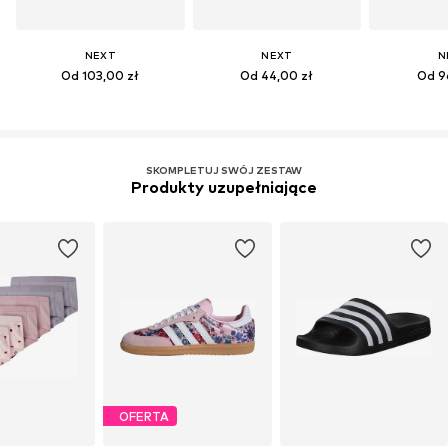
NEXT
NEXT
N
Od 103,00 zł
Od 44,00 zł
Od 9
SKOMPLETUJ SWÓJ ZESTAW
Produkty uzupełniające
OFERTA