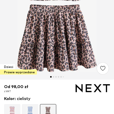
Dzieci
Prawie wyprzedane
Od 98,00 zł
Od 98,00 zł
z VAT
z VAT
Kolor
:
cielisty