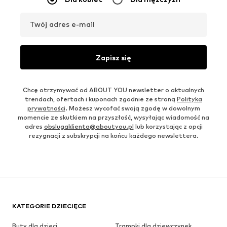
Twój adres e-mail
Zapisz się
Chcę otrzymywać od ABOUT YOU newsletter o aktualnych
trendach, ofertach i kuponach zgodnie ze stroną
Polityka
prywatności
. Możesz wycofać swoją zgodę w dowolnym
momencie ze skutkiem na przyszłość, wysyłając wiadomość na
adres
obslugaklienta@aboutyou.pl
lub korzystając z opcji
rezygnacji z subskrypcji na końcu każdego newslettera.
KATEGORIE DZIECIĘCE
Buty dla dzieci
Trampki dla dziewczynek