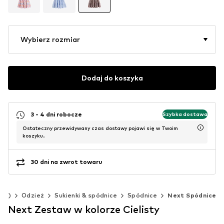
Wybierz rozmiar
Dodaj do koszyka
3 - 4 dni robocze
Szybka dostawa
Ostateczny przewidywany czas dostawy pojawi się w Twoim
koszyku.
30 dni na zwrot towaru
 cm)
Odzież
Sukienki & spódnice
Spódnice
Next Spódnice
Next Zestaw w kolorze Cielisty