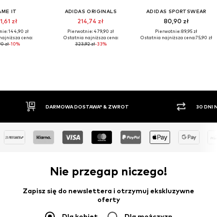
AME IT
ADIDAS ORIGINALS
ADIDAS SPORTSWEAR
1,61 zł
214,74 zł
80,90 zł
ie: 144,90 zł
Pierwotnie: 479,90 zł
Pierwotnie: 89,95 zł
najniższa cena:
Ostatnia najniższa cena:
Ostatnia najniższa cena:
75,90 zł
90 zł
-10%
323,92 zł
-33%
DARMOWA DOSTAWA* & ZWROT
30 DNI NA ZWRO
Nie przegap niczego!
Zapisz się do newslettera i otrzymuj ekskluzywne
oferty
Dla kobiet
Dla mężczyzn