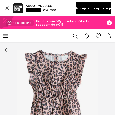
ABOUT YOU App
Przejdź do aplikacji
(152 700)
Finał Letniej Wyprzedaży: Oferty z
18
G
53
M
31
S
rabatem do 60%