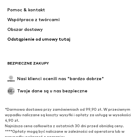
NIKE
ADIDAS PERFORMANCE
Pomoc & kontakt
SUPERFIT
NAME IT
Współpraca z twórcami
Obszar dostawy
Odstąpienie od umowy tutaj
BEZPIECZNE ZAKUPY
Nasi klienci ocenili nas "bardzo dobrze"
Twoje dane są u nas bezpieczne
*Darmowa dostawa przy zamówieniach od 99,90 zł. W przeciwnym
wypadku naliczane są koszty wysyłki i opłaty za usługę w wysokości
4,90 zł.
Najniższa cena całkowita z ostatnich 30 dni przed obniżką ceny.
****Opłaty mogą być naliczane w zależności od operatora lub w
przypadku połączeń z zagranicy.