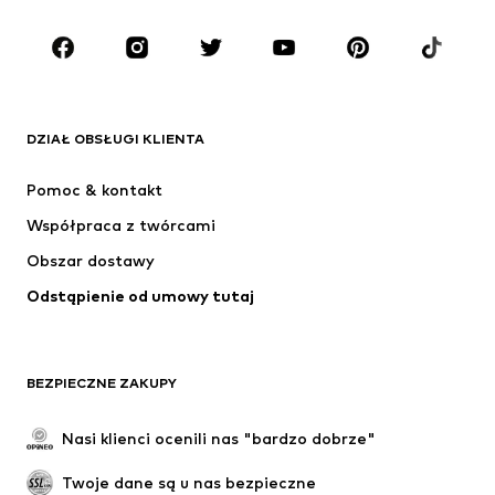
Dzieci (92-140 cm)
Młodzież (140-176 cm)
MARKI
ADIDAS ORIGINALS
Nike Sportswear
Next
ADIDAS SPORTSWEAR
DZIAŁ OBSŁUGI KLIENTA
NIKE
Jordan
Pomoc & kontakt
ADIDAS PERFORMANCE
NAME IT
Współpraca z twórcami
Obszar dostawy
Odstąpienie od umowy tutaj
BEZPIECZNE ZAKUPY
Nasi klienci ocenili nas "bardzo dobrze"
Twoje dane są u nas bezpieczne