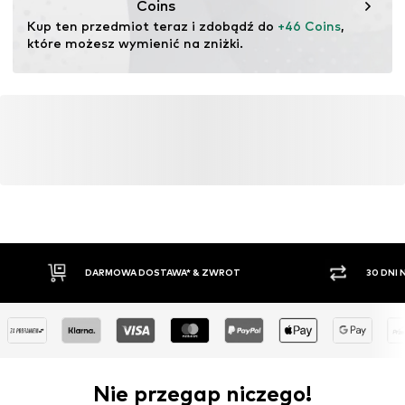
Coins
Kup ten przedmiot teraz i zdobądź do 
+46 Coins
, 
które możesz wymienić na zniżki.
DARMOWA DOSTAWA* & ZWROT
30 DNI
Nie przegap niczego!