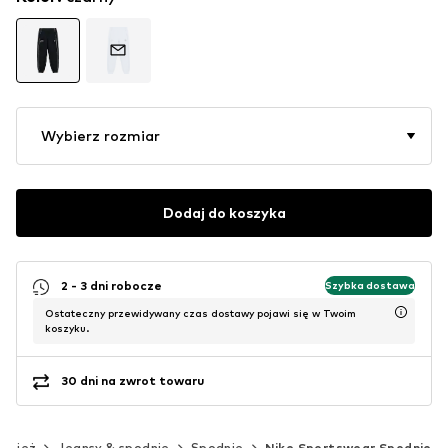
Wybierz rozmiar
Dodaj do koszyka
2 - 3 dni robocze
Szybka dostawa
Ostateczny przewidywany czas dostawy pojawi się w Twoim
koszyku.
30 dni na zwrot towaru
dzież
Jeansy & spodnie
Spodnie
Nike Sportswear Spodnie