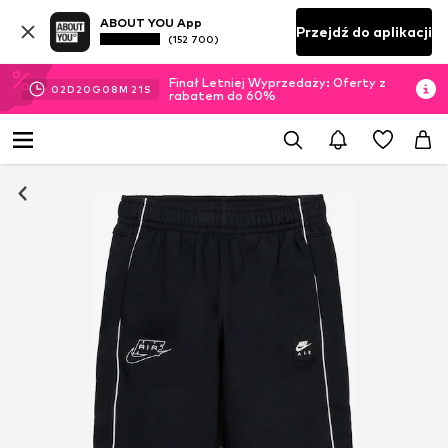
ABOUT YOU App
Przejdź do aplikacji
(152 700)
Finał Letniej Wyprzedaży: Oferty z
02
D
20
G
08
M
20
S
rabatem do 60%