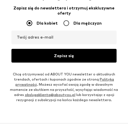
Zapisz się do newslettera i otrzymuj ekskluzywne
oferty
Dla kobiet
Dla mężczyzn
Twój adres e-mail
Zapisz się
Chcę otrzymywać od ABOUT YOU newsletter o aktualnych
trendach, ofertach i kuponach zgodnie ze stroną
Polityka
prywatności
. Możesz wycofać swoją zgodę w dowolnym
momencie ze skutkiem na przyszłość, wysyłając wiadomość na
adres
obslugaklienta@aboutyou.pl
lub korzystając z opcji
rezygnacji z subskrypcji na końcu każdego newslettera.