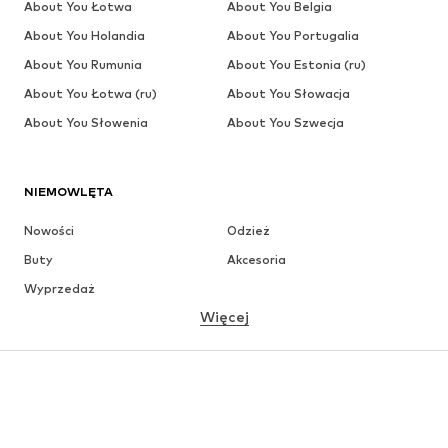
About You Łotwa
About You Belgia
About You Holandia
About You Portugalia
About You Rumunia
About You Estonia (ru)
About You Łotwa (ru)
About You Słowacja
About You Słowenia
About You Szwecja
NIEMOWLĘTA
Nowości
Odzież
Buty
Akcesoria
Wyprzedaż
Więcej
DZIEWCZYNKI
Dzieci (92-140 cm)
Młodzież (140-176 cm)
CHŁOPCY