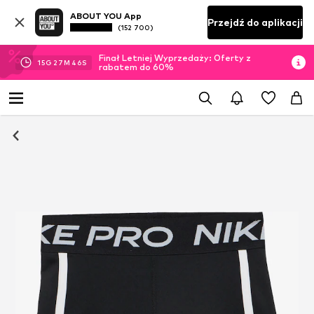
ABOUT YOU App
Przejdź do aplikacji
(152 700)
Finał Letniej Wyprzedaży: Oferty z
15
G
27
M
44
S
rabatem do 60%