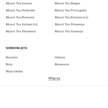
About You Łotwa
About You Belgia
About You Holandia
About You Portugalia
About You Rumunia
About You Estonia (ru)
About You Łotwa (ru)
About You Słowacja
About You Słowenia
About You Szwecja
NIEMOWLĘTA
Nowości
Odzież
Buty
Akcesoria
Wyprzedaż
Więcej
DZIEWCZYNKI
Dzieci (92-140 cm)
Młodzież (140-176 cm)
CHŁOPCY