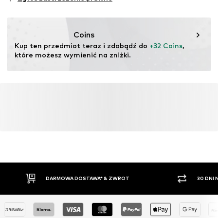
Dyscypliny sportowe: Lifestyle
Funkcje: Oddychające
Funkcje: Szybkie schnięcie
Coins
Technologia: Dri-FIT
Kup ten przedmiot teraz i zdobądź do 
+32 Coins
, 
które możesz wymienić na zniżki.
DARMOWA DOSTAWA* & ZWROT
30 DNI