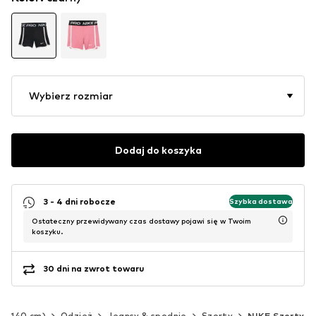
Wybierz rozmiar
Dodaj do koszyka
3 - 4 dni robocze
Szybka dostawa
Ostateczny przewidywany czas dostawy pojawi się w Twoim
koszyku.
30 dni na zwrot towaru
92-140 cm)
Odzież
Jeansy & spodnie
Szorty
NIKE Szorty