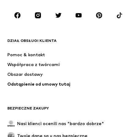
Dzieci (92-140 cm)
Młodzież (140-176 cm)
MARKI
ADIDAS ORIGINALS
Nike Sportswear
Next
ADIDAS SPORTSWEAR
DZIAŁ OBSŁUGI KLIENTA
NIKE
ADIDAS PERFORMANCE
Pomoc & kontakt
Jordan
SUPERFIT
Współpraca z twórcami
Obszar dostawy
Odstąpienie od umowy tutaj
BEZPIECZNE ZAKUPY
Nasi klienci ocenili nas "bardzo dobrze"
Twoje dane są u nas bezpieczne