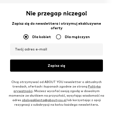
Nie przegap niczego!
Zapisz się do newslettera i otrzymuj ekskluzywne
oferty
Dla kobiet
Dla mężczyzn
Twój adres e-mail
Zapisz się
Chcę otrzymywać od ABOUT YOU newsletter o aktualnych
trendach, ofertach i kuponach zgodnie ze stroną
Polityka
prywatności
. Możesz wycofać swoją zgodę w dowolnym
momencie ze skutkiem na przyszłość, wysyłając wiadomość na
adres
obslugaklienta@aboutyou.pl
lub korzystając z opcji
rezygnacji z subskrypcji na końcu każdego newslettera.