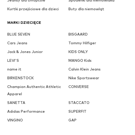
Jeansy dla chłopców
Spodenki dla niemowlaka
Kurtki przejściowe dla dzieci
Buty dla niemowląt
MARKI DZIECIĘCE
BLUE SEVEN
BISGAARD
Cars Jeans
Tommy Hilfiger
Jack & Jones Junior
KIDS ONLY
LEVI'S
MANGO Kids
name it
Calvin Klein Jeans
BIRKENSTOCK
Nike Sportswear
Champion Authentic Athletic
CONVERSE
Apparel
SANETTA
STACCATO
Adidas Performance
SUPERFIT
VINGINO
GAP