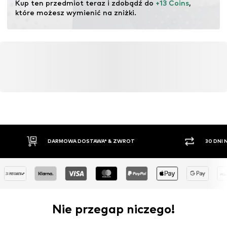
Kup ten przedmiot teraz i zdobądź do 
+13 Coins
, 
które możesz wymienić na zniżki.
DARMOWA DOSTAWA* & ZWROT
30 DNI
Nie przegap niczego!