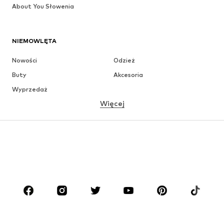
About You Słowenia
NIEMOWLĘTA
Nowości
Odzież
Buty
Akcesoria
Wyprzedaż
Więcej
DZIEWCZYNKI
Dzieci (92-140 cm)
Młodzież (140-176 cm)
CHŁOPCY
Dzieci (92-140 cm)
Młodzież (140-176 cm)
MARKI
ADIDAS ORIGINALS
Nike Sportswear