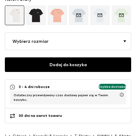
Wybierz rozmiar
Dodaj do koszyka
3 - 4 dni robocze
Szybka dostawa
Ostateczny przewidywany czas dostawy pojawi się w Twoim
koszyku.
30 dni na zwrot towaru
 cm)
Odzież
Koszulki & koszule
T-Shirty
O'NEILL T-Shirty