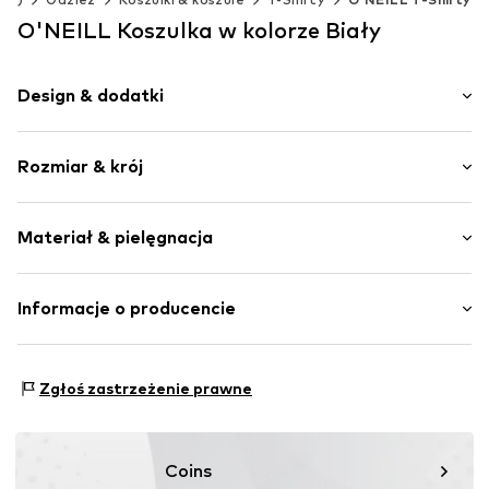
O'NEILL Koszulka w kolorze Biały
Design & dodatki
Jednolite kolory
Rozmiar & krój
Dżersej
Okrągły dekolt
Długość rękawa: 1/4 ramienia
Materiał & pielęgnacja
Krój: Normalny krój
Nr artykułu
ONI9i5p004000001
Materiał wierzchni: 100% Bawełna
Informacje o producencie
O’Neill Europe BV
oosteinde 32
Zgłoś zastrzeżenie prawne
3261HE Warmond
NL
www.oneill.com
Coins