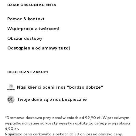
Next
ADIDAS SPORTSWEAR
DZIAŁ OBSŁUGI KLIENTA
NIKE
ADIDAS PERFORMANCE
Pomoc & kontakt
Jordan
SUPERFIT
Współpraca z twórcami
Obszar dostawy
Odstąpienie od umowy tutaj
BEZPIECZNE ZAKUPY
Nasi klienci ocenili nas "bardzo dobrze"
Twoje dane są u nas bezpieczne
*Darmowa dostawa przy zamówieniach od 99,90 zł. W przeciwnym
wypadku naliczane są koszty wysyłki i opłaty za usługę w wysokości
4,90 zł.
Najniższa cena całkowita z ostatnich 30 dni przed obniżką ceny.