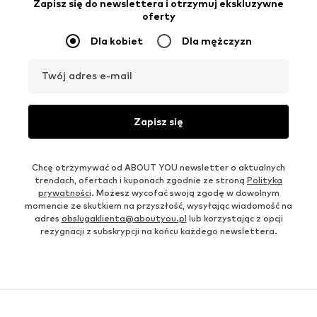
Zapisz się do newslettera i otrzymuj ekskluzywne
oferty
Dla kobiet
Dla mężczyzn
Twój adres e-mail
Zapisz się
Chcę otrzymywać od ABOUT YOU newsletter o aktualnych
trendach, ofertach i kuponach zgodnie ze stroną
Polityka
prywatności
. Możesz wycofać swoją zgodę w dowolnym
momencie ze skutkiem na przyszłość, wysyłając wiadomość na
adres
obslugaklienta@aboutyou.pl
lub korzystając z opcji
rezygnacji z subskrypcji na końcu każdego newslettera.