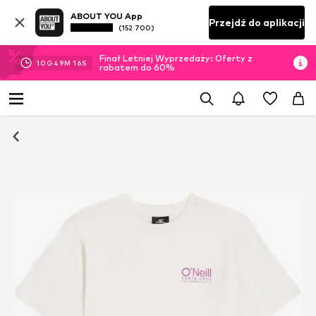
ABOUT YOU App
Przejdź do aplikacji
(152 700)
Finał Letniej Wyprzedaży: Oferty z
10
G
49
M
15
S
rabatem do 60%