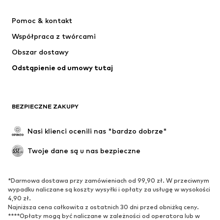
NIKE
ADIDAS PERFORMANCE
Pomoc & kontakt
Jordan
SUPERFIT
Współpraca z twórcami
Obszar dostawy
Odstąpienie od umowy tutaj
BEZPIECZNE ZAKUPY
Nasi klienci ocenili nas "bardzo dobrze"
Twoje dane są u nas bezpieczne
*Darmowa dostawa przy zamówieniach od 99,90 zł. W przeciwnym
wypadku naliczane są koszty wysyłki i opłaty za usługę w wysokości
4,90 zł.
Najniższa cena całkowita z ostatnich 30 dni przed obniżką ceny.
****Opłaty mogą być naliczane w zależności od operatora lub w