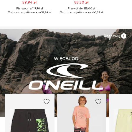
59,94 zł
83,30 zł
Pierwotnie: 119,90 zł
Pierwotnie: 119,00 zł
Ostatnia najniższa cena:
59,94 zł
Ostatnia najniższa cena:
66,32 zł
Obserwuj
WIĘCEJ OD