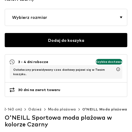
Wybierz rozmiar
Dodaj do koszyka
3 - 4 dni robocze
Szybka dostawa
Ostateczny przewidywany czas dostawy pojawi się w Twoim
koszyku.
30 dni na zwrot towaru
 (92-140 cm)
Odzież
Moda plażowa
O'NEILL Moda plażowa
O'NEILL Sportowa moda plażowa w
kolorze Czarny