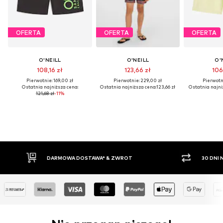
OFERTA
OFERTA
OFERTA
O'NEILL
O'NEILL
O'
108,16 zł
123,66 zł
106
Pierwotnie: 169,00 zł
Pierwotnie: 229,00 zł
Pierwotni
Ostatnia najniższa cena:
Ostatnia najniższa cena:
123,66 zł
Ostatnia najni
121,68 zł
-11%
DARMOWA DOSTAWA* & ZWROT
30 DNI NA ZWRO