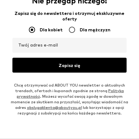
Nie przegap niczego!
Zapisz się do newslettera i otrzymuj ekskluzywne
oferty
Dla kobiet
Dla mężczyzn
Twój adres e-mail
Zapisz się
Chcę otrzymywać od ABOUT YOU newsletter o aktualnych
trendach, ofertach i kuponach zgodnie ze stroną
Polityka
prywatności
. Możesz wycofać swoją zgodę w dowolnym
momencie ze skutkiem na przyszłość, wysyłając wiadomość na
adres
obslugaklienta@aboutyou.pl
lub korzystając z opcji
rezygnacji z subskrypcji na końcu każdego newslettera.