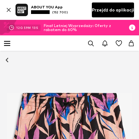
ABOUT YOU App
Przejdź do aplikacji
(152 700)
Finał Letniej Wyprzedaży: Oferty z
12
G
59
M
12
S
rabatem do 60%