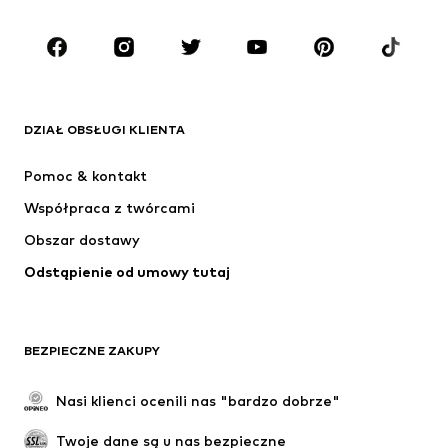
Dzieci (92-140 cm)
Młodzież (140-176 cm)
MARKI
ADIDAS ORIGINALS
Nike Sportswear
Next
ADIDAS SPORTSWEAR
DZIAŁ OBSŁUGI KLIENTA
NIKE
ADIDAS PERFORMANCE
Pomoc & kontakt
Jordan
SUPERFIT
Współpraca z twórcami
Obszar dostawy
Odstąpienie od umowy tutaj
BEZPIECZNE ZAKUPY
Nasi klienci ocenili nas "bardzo dobrze"
Twoje dane są u nas bezpieczne