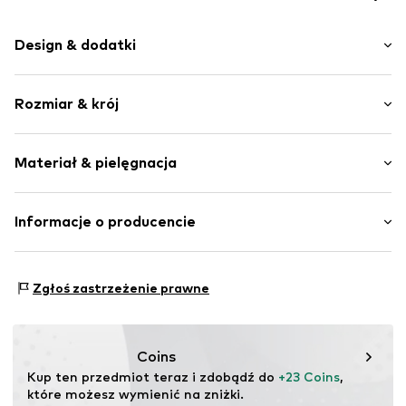
Design & dodatki
Jednolite kolory
Rozmiar & krój
Polar
Zdobione zakończenie
Krój: Normalny krój
Proste zakończenie
Materiał & pielęgnacja
Kołnierz typu stójka
Boczne kieszenie z zamkiem błyskawicznym
Materiał: 100% Poliester - PES
Informacje o producencie
Kontrastujące wstawki
Kraj pochodzenia: Chiny
Polarowa podszewka
PLAYSHOES GmbH
Miękki w dotyku
Eberhardstr. 20-26
Zgłoś zastrzeżenie prawne
Bez podszewki
72461 Albstadt
Zamek błyskawiczny
DE
info@playshoes.de
Nr artykułu
PLS0113004000001
Coins
Kup ten przedmiot teraz i zdobądź do 
+23 Coins
, 
które możesz wymienić na zniżki.