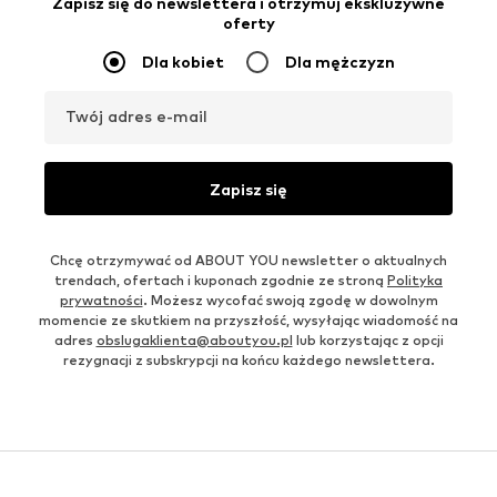
Zapisz się do newslettera i otrzymuj ekskluzywne
oferty
Dla kobiet
Dla mężczyzn
Twój adres e-mail
Zapisz się
Chcę otrzymywać od ABOUT YOU newsletter o aktualnych
trendach, ofertach i kuponach zgodnie ze stroną
Polityka
prywatności
. Możesz wycofać swoją zgodę w dowolnym
momencie ze skutkiem na przyszłość, wysyłając wiadomość na
adres
obslugaklienta@aboutyou.pl
lub korzystając z opcji
rezygnacji z subskrypcji na końcu każdego newslettera.