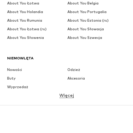
About You Łotwa
About You Belgia
About You Holandia
About You Portugalia
About You Rumunia
About You Estonia (ru)
About You Łotwa (ru)
About You Słowacja
About You Słowenia
About You Szwecja
NIEMOWLĘTA
Nowości
Odzież
Buty
Akcesoria
Wyprzedaż
Więcej
DZIEWCZYNKI
Dzieci (92-140 cm)
Młodzież (140-176 cm)
CHŁOPCY