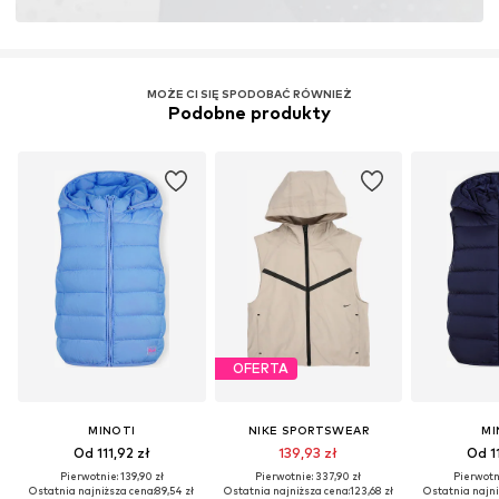
MOŻE CI SIĘ SPODOBAĆ RÓWNIEŻ
Podobne produkty
OFERTA
MINOTI
NIKE SPORTSWEAR
MI
Od 111,92 zł
139,93 zł
Od 11
Pierwotnie: 139,90 zł
Pierwotnie: 337,90 zł
Pierwotni
Ostatnia najniższa cena:
89,54 zł
Ostatnia najniższa cena:
123,68 zł
Ostatnia najni