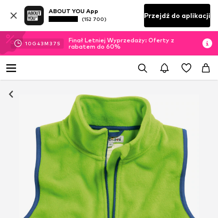
ABOUT YOU App
Przejdź do aplikacji
(152 700)
Finał Letniej Wyprzedaży: Oferty z
10
G
43
M
36
S
rabatem do 60%