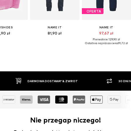
OFERTA
YSHOES
NAME IT
NAME IT
,90 zł
81,90 zł
97,67 zł
Pierwotnie: 129,90 zł
Ostatnia najniższa cena:
91,72 zł
30 DNI NA ZWROT TOWARU
PŁATNO
Nie przegap niczego!