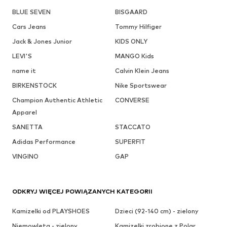
BLUE SEVEN
BISGAARD
Cars Jeans
Tommy Hilfiger
Jack & Jones Junior
KIDS ONLY
LEVI'S
MANGO Kids
name it
Calvin Klein Jeans
BIRKENSTOCK
Nike Sportswear
Champion Authentic Athletic
CONVERSE
Apparel
SANETTA
STACCATO
Adidas Performance
SUPERFIT
VINGINO
GAP
ODKRYJ WIĘCEJ POWIĄZANYCH KATEGORII
Kamizelki od PLAYSHOES
Dzieci (92-140 cm) - zielony
Niemowlęta - zielony
Kamizelki zrobione z Polar