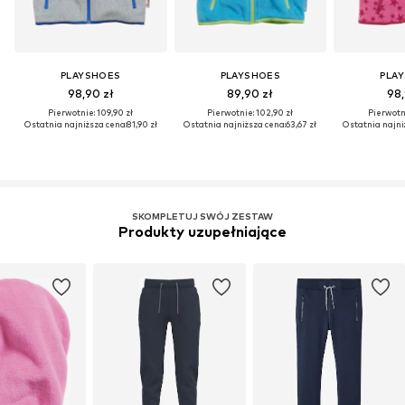
PLAYSHOES
PLAYSHOES
PLA
98,90 zł
89,90 zł
98,
Pierwotnie: 109,90 zł
Pierwotnie: 102,90 zł
Pierwotni
Ostatnia najniższa cena:
81,90 zł
Ostatnia najniższa cena:
63,67 zł
Ostatnia najni
SKOMPLETUJ SWÓJ ZESTAW
Produkty uzupełniające