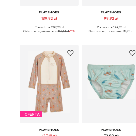
PLAYSHOES
PLAYSHOES
139,92 zł
99,92 zł
Pierwotnie: 207,90 zł
Pierwotnie: 124,90 zł
Dostępne rozmiary: 86-92, 98-104, 110-116, 134-140
Dostępne w różnych rozmiarach
Ostatnia najniższa cena:
157,41 zł
-11%
Ostatnia najniższa cena:
98,90 zł
Dodaj do koszyka
Dodaj do koszyka
OFERTA
PLAYSHOES
PLAYSHOES
137,18 zł
72,90 zł