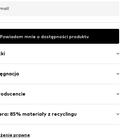
mail
Powiadom mnie o dostępności produktu
ki
lęgnacja
e szwy
wą marki
liester - PES, 15% Elastan
roducencie
0358001000001
a: Chiny
bH
-26
ra: 85% materiały z recyclingu
iester z recyklingu
.de
cja dostawcy dotycząca niezależnego testu
eżenie prawne