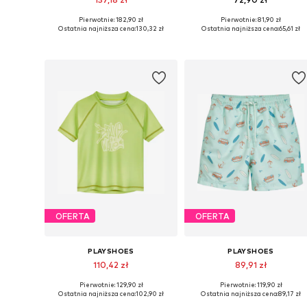
Pierwotnie: 182,90 zł
Pierwotnie: 81,90 zł
Dostępne rozmiary: 74-80, 86-92, 98-104
Dostępne rozmiary: 74-80, 86-9
Ostatnia najniższa cena:
130,32 zł
Ostatnia najniższa cena:
65,61 zł
Dodaj do koszyka
Dodaj do koszyka
OFERTA
OFERTA
PLAYSHOES
PLAYSHOES
110,42 zł
89,91 zł
Pierwotnie: 129,90 zł
Pierwotnie: 119,90 zł
Dostępne w różnych rozmiarach
Dostępne rozmiary: 74-80, 86-92,
Ostatnia najniższa cena:
102,90 zł
Ostatnia najniższa cena:
89,17 zł