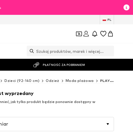
%
PL
PŁATNOŚĆ ZA POBRANIEM
Dzieci (92-140 cm)
Odzież
Moda plażowa
PLAYSHOES Moda plażowa
est wyprzedany
ieć, jak tylko produkt będzie ponownie dostępny w
miar