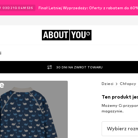
Finał Letniej Wyprzedaży: Oferty z rabatem do 60
03
D
21
G
04
M
51
S
ABOUT
YOU
i
30 DNI NA ZWROT TOWARU
e
Dzieci
Chłopcy
Ten produkt j
Możemy Ci przypomn
magazynie.
Wybierz roz