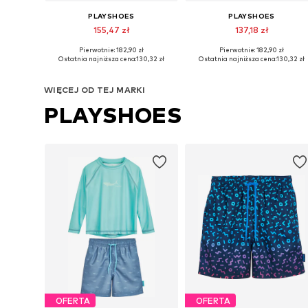
PLAYSHOES
PLAYSHOES
155,47 zł
137,18 zł
Pierwotnie: 182,90 zł
Pierwotnie: 182,90 zł
Dostępne rozmiary: 74-80, 86-92, 98-104
Dostępne rozmiary: 74-80, 
Ostatnia najniższa cena:
130,32 zł
Ostatnia najniższa cena:
130,32 zł
Dodaj do koszyka
Dodaj do koszyka
WIĘCEJ OD TEJ MARKI
PLAYSHOES
OFERTA
OFERTA