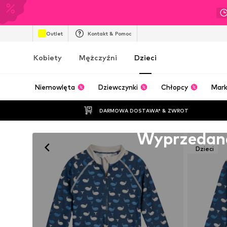
Outlet
Kontakt & Pomoc
Kobiety
Mężczyźni
Dzieci
Niemowlęta
Dziewczynki
Chłopcy
Mark
DARMOWA DOSTAWA* & ZWROT
Niestety wyprzedane
Wyprzedan
Dzieci