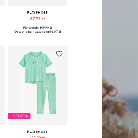
PLAYSHOES
87,92 zł
Pierwotnie: 109,90 zł
Dostępne rozmiary: 62-68, 74-80, 86-92, 98-104
Ostatnia najniższa cena:
84,07 zł
Dodaj do koszyka
OFERTA
PLAYSHOES
122,32 zł