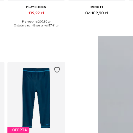
PLAYSHOES
MINOTI
139,92 zł
Od 109,90 zł
Pierwotnie: 207,90 zł
86-92, 98-104
Dostępne rozmiary: 86-92, 98-104, 110-116, 134-140
Dostępne w różnych rozmiarach
Ostatnia najniższa cena:
157,41 zł
Dodaj do koszyka
Dodaj do koszyka
OFERTA