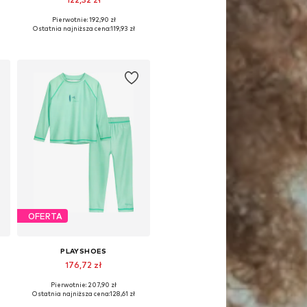
Pierwotnie: 192,90 zł
2
Dostępne rozmiary: 62-68, 74-80, 86-92, 98-104
Ostatnia najniższa cena:
119,93 zł
Dodaj do koszyka
OFERTA
PLAYSHOES
176,72 zł
Pierwotnie: 207,90 zł
 98-104, 122-128
Dostępne rozmiary: 62-68, 74-80, 86-92, 98-104
Ostatnia najniższa cena:
128,61 zł