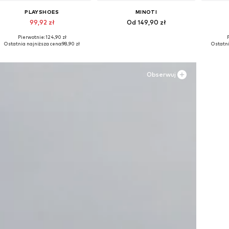
PLAYSHOES
MINOTI
99,92 zł
Od 149,90 zł
Pierwotnie: 124,90 zł
P
Dostępne w różnych rozmiarach
Dostępne w różnych rozmiarach
Dostępn
Ostatnia najniższa cena:
98,90 zł
Ostatni
Dodaj do koszyka
Dodaj do koszyka
Do
Obserwuj