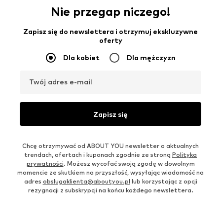
Nie przegap niczego!
Zapisz się do newslettera i otrzymuj ekskluzywne
oferty
Dla kobiet
Dla mężczyzn
Twój adres e-mail
Zapisz się
Chcę otrzymywać od ABOUT YOU newsletter o aktualnych
trendach, ofertach i kuponach zgodnie ze stroną
Polityka
prywatności
. Możesz wycofać swoją zgodę w dowolnym
momencie ze skutkiem na przyszłość, wysyłając wiadomość na
adres
obslugaklienta@aboutyou.pl
lub korzystając z opcji
rezygnacji z subskrypcji na końcu każdego newslettera.