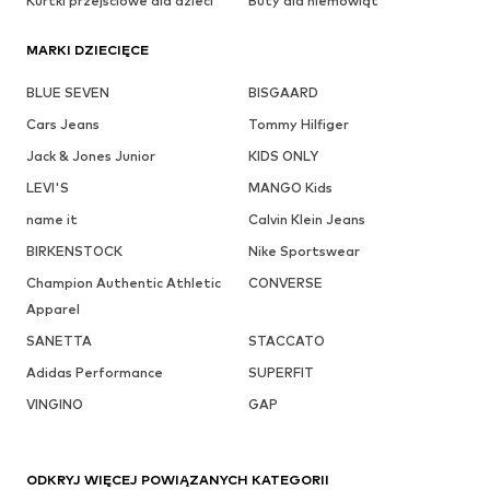
Kurtki przejściowe dla dzieci
Buty dla niemowląt
MARKI DZIECIĘCE
BLUE SEVEN
BISGAARD
Cars Jeans
Tommy Hilfiger
Jack & Jones Junior
KIDS ONLY
LEVI'S
MANGO Kids
name it
Calvin Klein Jeans
BIRKENSTOCK
Nike Sportswear
Champion Authentic Athletic
CONVERSE
Apparel
SANETTA
STACCATO
Adidas Performance
SUPERFIT
VINGINO
GAP
ODKRYJ WIĘCEJ POWIĄZANYCH KATEGORII