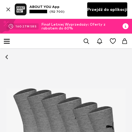
ABOUT YOU App
Przejdź do aplikacji
(152 700)
Finał Letniej Wyprzedaży: Oferty z
16
G
27
M
58
S
rabatem do 60%