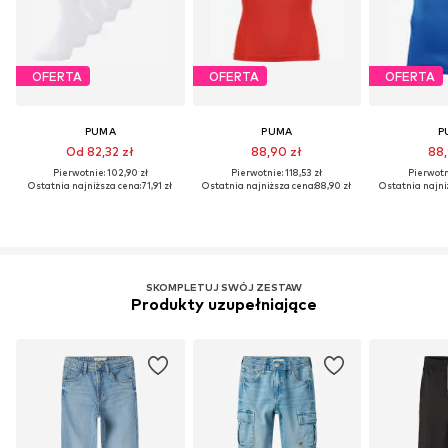
OFERTA
OFERTA
OFERTA
PUMA
PUMA
P
Od 82,32 zł
88,90 zł
88,
Pierwotnie: 102,90 zł
Pierwotnie: 118,53 zł
Pierwotni
Ostatnia najniższa cena:
71,91 zł
Ostatnia najniższa cena:
88,90 zł
Ostatnia najni
SKOMPLETUJ SWÓJ ZESTAW
Produkty uzupełniające