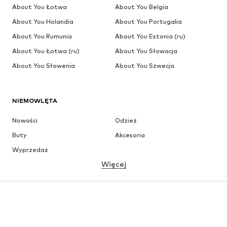
About You Łotwa
About You Belgia
About You Holandia
About You Portugalia
About You Rumunia
About You Estonia (ru)
About You Łotwa (ru)
About You Słowacja
About You Słowenia
About You Szwecja
NIEMOWLĘTA
Nowości
Odzież
Buty
Akcesoria
Wyprzedaż
Więcej
DZIEWCZYNKI
Dzieci (92-140 cm)
Młodzież (140-176 cm)
CHŁOPCY