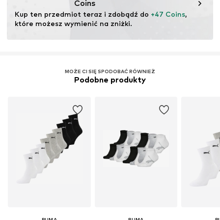
Coins
Kup ten przedmiot teraz i zdobądź do 
+47 Coins
, 
które możesz wymienić na zniżki.
MOŻE CI SIĘ SPODOBAĆ RÓWNIEŻ
Podobne produkty
PUMA
PUMA
P