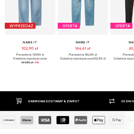
WYPRZEDAŻ
OFERTA
OFERTA
NAME IT
NAME IT
NA
102,90 zł
164,61 zł
65,
Pierwotnie: 129,90 zł
Pierwotnie: 182,90 zł
Pierwotn
Ostatnia najniższa cena:
Ostatnia najniższa cena:
152,90 zł
Ostatnia najni
107,90 zł
-4%
DARMOWA DOSTAWA* & ZWROT
30 DNI NA ZWRO