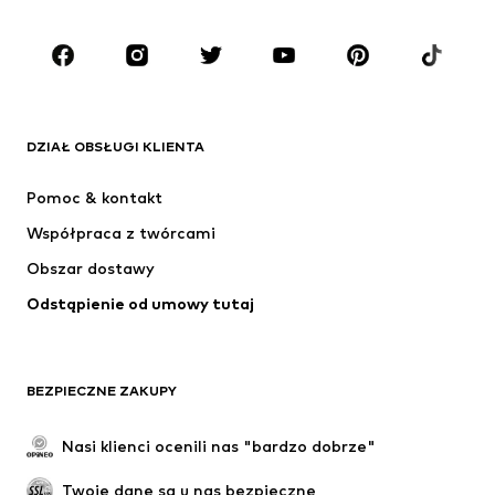
Dzieci (92-140 cm)
Młodzież (140-176 cm)
MARKI
ADIDAS ORIGINALS
Nike Sportswear
Next
ADIDAS SPORTSWEAR
DZIAŁ OBSŁUGI KLIENTA
NIKE
ADIDAS PERFORMANCE
Pomoc & kontakt
Jordan
SUPERFIT
Współpraca z twórcami
Obszar dostawy
Odstąpienie od umowy tutaj
BEZPIECZNE ZAKUPY
Nasi klienci ocenili nas "bardzo dobrze"
Twoje dane są u nas bezpieczne