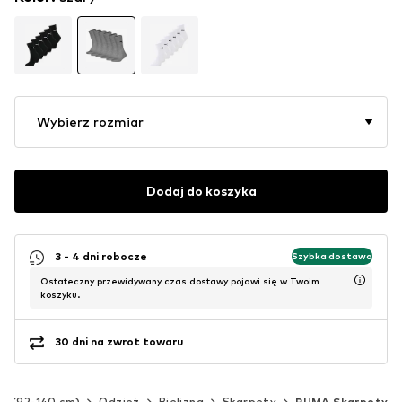
Wybierz rozmiar
Dodaj do koszyka
3 - 4 dni robocze
Szybka dostawa
Ostateczny przewidywany czas dostawy pojawi się w Twoim
koszyku.
30 dni na zwrot towaru
ci (92-140 cm)
Odzież
Bielizna
Skarpety
PUMA Skarpety