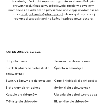
trendach, ofertach i kuponach zgodnie ze stroną
Polityka
prywatności
. Możesz wycofać swoją zgodę w dowolnym
momencie ze skutkiem na przyszłość, wysyłając wiadomość na
adres
obslugaklienta@aboutyou.pl
lub korzystając z opcji
rezygnacji z subskrypcji na końcu każdego newslettera.
KATEGORIE DZIECIĘCE
Buty dla dzieci
Trampki dla dziewczynek
Kurtki & płaszcze niebieski dla
Śpiochy niemowlęce
dziewczynek
Swetry różowy dla dziewczyne
Czapki niebieski dla chłopców
Białe trampki chłopięce
Sukienki dla dziewczynek
Koszule dla chłopców
Ubrania dla dzieci wyprzedaż
T-Shirty dla chłopców
Bluzy Nike dla chłopców