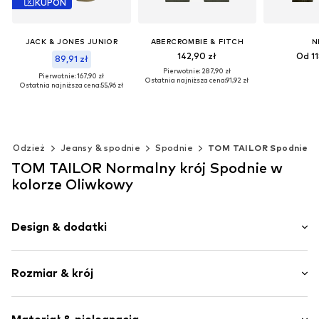
KUPON
JACK & JONES JUNIOR
ABERCROMBIE & FITCH
N
142,90 zł
Od 11
89,91 zł
Pierwotnie: 287,90 zł
Pierwotnie: 167,90 zł
Ostatnia najniższa cena:
91,92 zł
Ostatnia najniższa cena:
55,96 zł
Dodaj d
Dostępne w różnych rozmiarach
Dostępne rozmiary: 140 x Regular, 152 x Regular, 164 x Regular, 176 x Regular
Dodaj do koszyka
Dodaj do koszyka
Odzież
Jeansy & spodnie
Spodnie
TOM TAILOR Spodnie
TOM TAILOR Normalny krój Spodnie w
kolorze Oliwkowy
Design & dodatki
Jednolite kolory
Rozmiar & krój
Bawełna
Elastyczne zakończenie/szew
Długość: Długi / Maxi
Kieszenie boczne