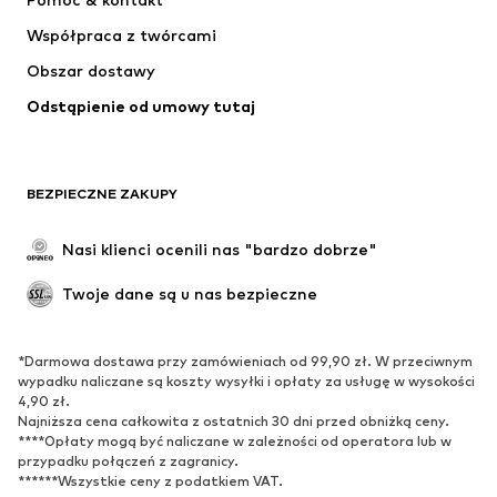
ADIDAS PERFORMANCE
SUPERFIT
Współpraca z twórcami
Obszar dostawy
Odstąpienie od umowy tutaj
BEZPIECZNE ZAKUPY
Nasi klienci ocenili nas "bardzo dobrze"
Twoje dane są u nas bezpieczne
*Darmowa dostawa przy zamówieniach od 99,90 zł. W przeciwnym
wypadku naliczane są koszty wysyłki i opłaty za usługę w wysokości
4,90 zł.
Najniższa cena całkowita z ostatnich 30 dni przed obniżką ceny.
****Opłaty mogą być naliczane w zależności od operatora lub w
przypadku połączeń z zagranicy.
******Wszystkie ceny z podatkiem VAT.