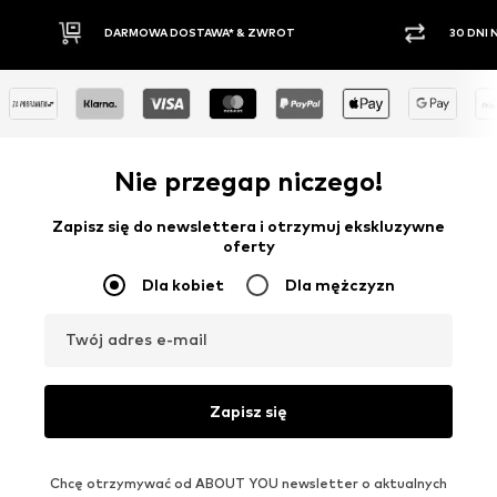
DARMOWA DOSTAWA* & ZWROT
30 DNI
Nie przegap niczego!
Zapisz się do newslettera i otrzymuj ekskluzywne
oferty
Dla kobiet
Dla mężczyzn
Twój adres e-mail
Zapisz się
Chcę otrzymywać od ABOUT YOU newsletter o aktualnych