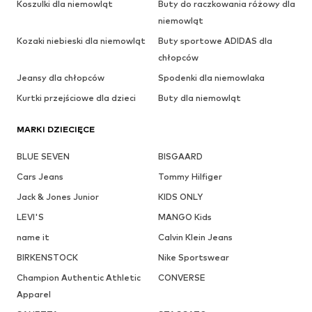
Koszulki dla niemowląt
Buty do raczkowania różowy dla
niemowląt
Kozaki niebieski dla niemowląt
Buty sportowe ADIDAS dla
chłopców
Jeansy dla chłopców
Spodenki dla niemowlaka
Kurtki przejściowe dla dzieci
Buty dla niemowląt
MARKI DZIECIĘCE
BLUE SEVEN
BISGAARD
Cars Jeans
Tommy Hilfiger
Jack & Jones Junior
KIDS ONLY
LEVI'S
MANGO Kids
name it
Calvin Klein Jeans
BIRKENSTOCK
Nike Sportswear
Champion Authentic Athletic
CONVERSE
Apparel