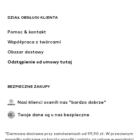
ADIDAS ORIGINALS
Nike Sportswear
Next
ADIDAS SPORTSWEAR
DZIAŁ OBSŁUGI KLIENTA
NIKE
ADIDAS PERFORMANCE
Pomoc & kontakt
SUPERFIT
NAME IT
Współpraca z twórcami
Obszar dostawy
Odstąpienie od umowy tutaj
BEZPIECZNE ZAKUPY
Nasi klienci ocenili nas "bardzo dobrze"
Twoje dane są u nas bezpieczne
*Darmowa dostawa przy zamówieniach od 99,90 zł. W przeciwnym
wypadku naliczane są koszty wysyłki i opłaty za usługę w wysokości