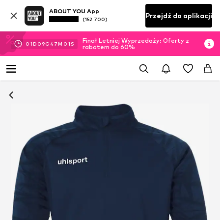
ABOUT YOU App
Przejdź do aplikacji
(152 700)
Finał Letniej Wyprzedaży: Oferty z
01
D
09
G
47
M
01
S
rabatem do 60%