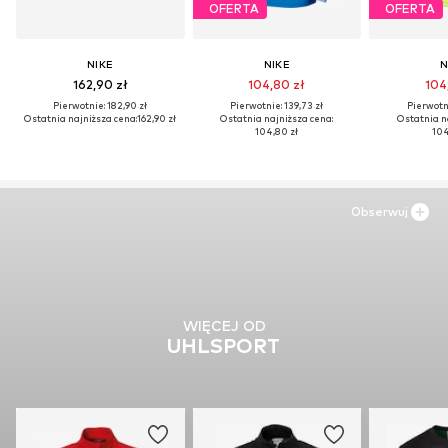
OFERTA
OFERTA
NIKE
NIKE
N
162,90 zł
104,80 zł
104
Pierwotnie: 182,90 zł
Pierwotnie: 139,73 zł
Pierwotni
Ostatnia najniższa cena:
162,90 zł
Ostatnia najniższa cena:
Ostatnia n
104,80 zł
104
Obserwuj
WIĘCEJ OD
UHLSPORT