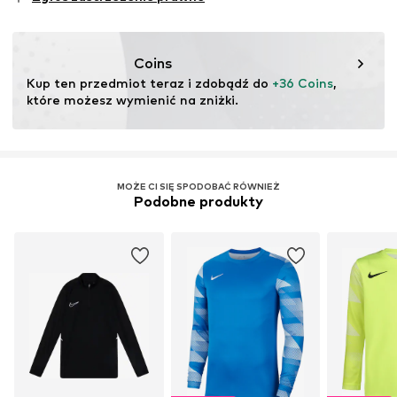
Funkcje: Oddychające
Funkcje: Regulujące wilgoć
Funkcje: Szybkie schnięcie
Coins
Funkcje: Wytrzymały
Kup ten przedmiot teraz i zdobądź do 
+36 Coins
, 
które możesz wymienić na zniżki.
MOŻE CI SIĘ SPODOBAĆ RÓWNIEŻ
Podobne produkty