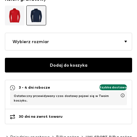
Wybierz rozmiar
Dodaj do koszyka
3 - 4 dni robocze
Szybka dostawa
Ostateczny przewidywany czas dostawy pojawi się w Twoim
koszyku.
30 dni na zwrot towaru
rt
Dziedziny sportowe
Piłka nożna
UHLSPORT Piłka nożna