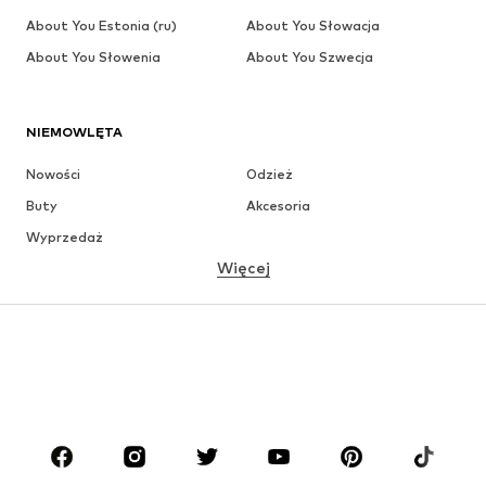
About You Estonia (ru)
About You Słowacja
About You Słowenia
About You Szwecja
NIEMOWLĘTA
Nowości
Odzież
Buty
Akcesoria
Wyprzedaż
Więcej
DZIEWCZYNKI
Dzieci (92-140 cm)
Młodzież (140-176 cm)
CHŁOPCY
Dzieci (92-140 cm)
Młodzież (140-176 cm)
MARKI