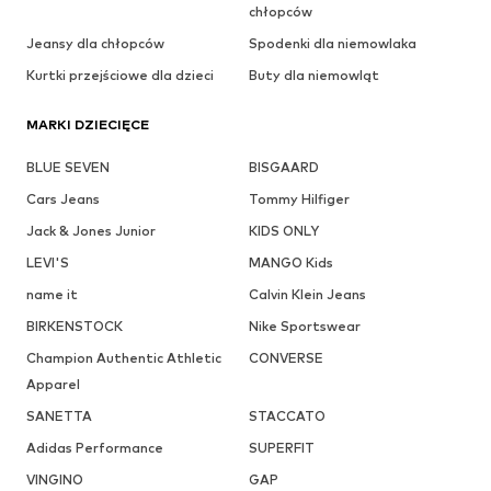
chłopców
Jeansy dla chłopców
Spodenki dla niemowlaka
Kurtki przejściowe dla dzieci
Buty dla niemowląt
MARKI DZIECIĘCE
BLUE SEVEN
BISGAARD
Cars Jeans
Tommy Hilfiger
Jack & Jones Junior
KIDS ONLY
LEVI'S
MANGO Kids
name it
Calvin Klein Jeans
BIRKENSTOCK
Nike Sportswear
Champion Authentic Athletic
CONVERSE
Apparel
SANETTA
STACCATO
Adidas Performance
SUPERFIT
VINGINO
GAP