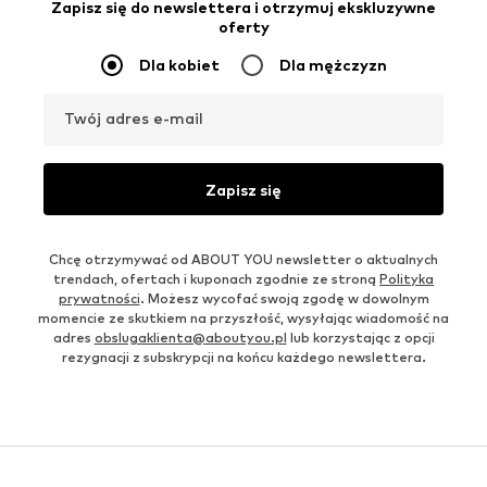
Zapisz się do newslettera i otrzymuj ekskluzywne
oferty
Dla kobiet
Dla mężczyzn
Twój adres e-mail
Zapisz się
Chcę otrzymywać od ABOUT YOU newsletter o aktualnych
trendach, ofertach i kuponach zgodnie ze stroną
Polityka
prywatności
. Możesz wycofać swoją zgodę w dowolnym
momencie ze skutkiem na przyszłość, wysyłając wiadomość na
adres
obslugaklienta@aboutyou.pl
lub korzystając z opcji
rezygnacji z subskrypcji na końcu każdego newslettera.