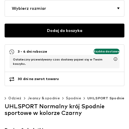
Wybierz rozmiar
Dodaj do koszyka
3 - 4 dni robocze
Szybka dostawa
Ostateczny przewidywany czas dostawy pojawi się w Twoim
koszyku.
30 dni na zwrot towaru
m)
Odzież
Jeansy & spodnie
Spodnie
UHLSPORT Spodnie
UHLSPORT Normalny krój Spodnie
sportowe w kolorze Czarny