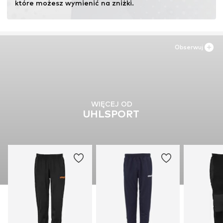
które możesz wymienić na zniżki.
Obserwuj
WIĘCEJ OD
UHLSPORT