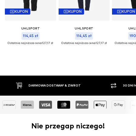
KUPON
KUPON
KUPON
UHLSPORT
UHLSPORT
UHL
114,45 zł
114,45 zł
190
Ostatnia najniższa cena:
127,17 zł
Ostatnia najniższa cena:
127,17 zł
Ostatnia najni
DARMOWA DOSTAWA* & ZWROT
30 DNI
Nie przegap niczego!