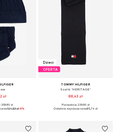
Dzieci
OFERTA
ILFIGER
TOMMY HILFIGER
taw
Szalik 'HERITAGE'
2 zł
88,43 zł
 359,90 zł
Pierwotnie: 239,90 zł
miary: S-XXL
Dostępne rozmiary: One Size
 cena:
124,53 zł
-8%
Ostatnia najniższa cena:
85,74 zł
 koszyka
Dodaj do koszyka