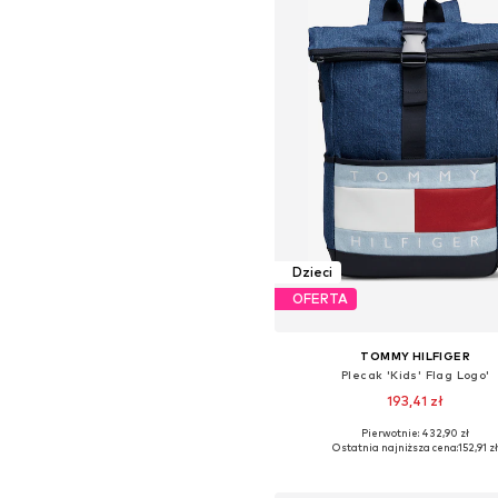
Dzieci
OFERTA
TOMMY HILFIGER
Plecak 'Kids' Flag Logo'
193,41 zł
Pierwotnie: 432,90 zł
Dostępne rozmiary: One Siz
Ostatnia najniższa cena:
152,91 z
Dodaj do koszyka