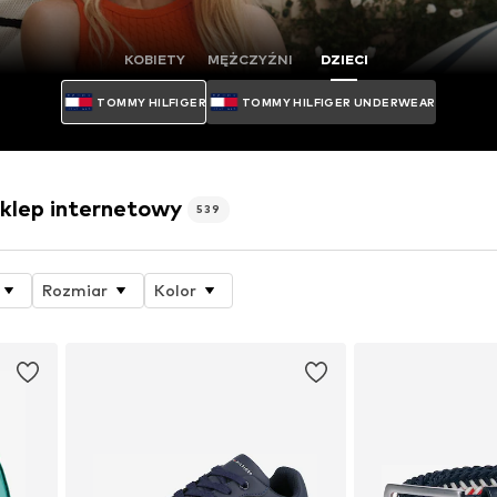
KOBIETY
MĘŻCZYŹNI
DZIECI
TOMMY HILFIGER
TOMMY HILFIGER UNDERWEAR
lep internetowy
539
Rozmiar
Kolor