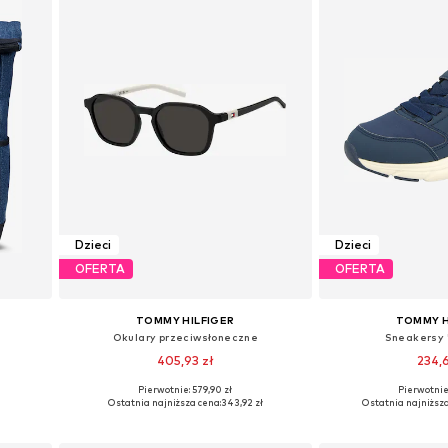
Dzieci
Dzieci
OFERTA
OFERTA
TOMMY HILFIGER
TOMMY H
Okulary przeciwsłoneczne
Sneakersy
405,93 zł
234,
Pierwotnie: 579,90 zł
Pierwotnie:
e
Dostępne rozmiary: 48
Dostępne w różn
ł
Ostatnia najniższa cena:
343,92 zł
Ostatnia najniższa
Dodaj do koszyka
Dodaj do