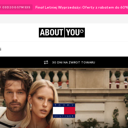
Finał Letniej Wyprzedaży: Oferty z rabatem do 60
03
D
20
G
57
M
51
S
ABOUT
YOU
i
30 DNI NA ZWROT TOWARU