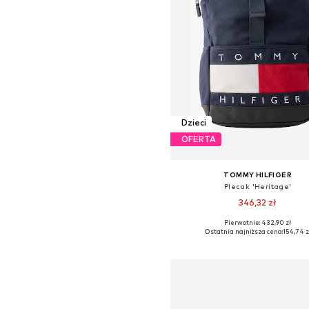
Dzieci
OFERTA
TOMMY HILFIGER
Plecak 'Heritage'
346,32 zł
Pierwotnie: 432,90 zł
Dostępne rozmiary: One Siz
Ostatnia najniższa cena:
154,74 z
Dodaj do koszyka