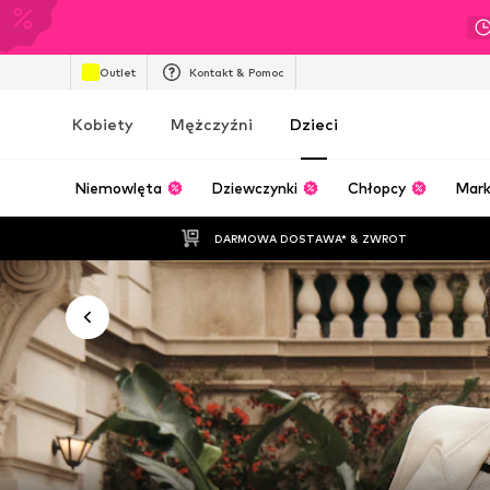
Outlet
Kontakt & Pomoc
Kobiety
Mężczyźni
Dzieci
Niemowlęta
Dziewczynki
Chłopcy
Mark
DARMOWA DOSTAWA* & ZWROT