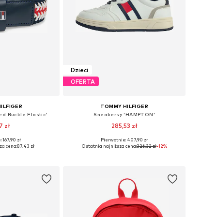
Dzieci
OFERTA
ILFIGER
TOMMY HILFIGER
ed Buckle Elastic'
Sneakersy 'HAMPTON'
7 zł
285,53 zł
 167,90 zł
Pierwotnie: 407,90 zł
 110-146, 146-172
Dostępne w różnych rozmiarach
za cena:
87,43 zł
Ostatnia najniższa cena:
326,32 zł
-12%
 koszyka
Dodaj do koszyka