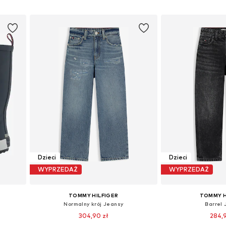
Dodaj do koszyka
Dodaj do
Dzieci
Dzieci
WYPRZEDAŻ
WYPRZEDAŻ
TOMMY HILFIGER
TOMMY H
Normalny krój Jeansy
Barrel 
304,90 zł
284,