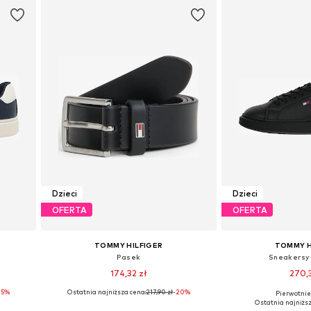
Dzieci
Dzieci
OFERTA
OFERTA
TOMMY HILFIGER
TOMMY H
Pasek
Sneakersy
174,32 zł
270,
25%
Ostatnia najniższa cena:
217,90 zł
-20%
Pierwotnie:
ch
Dostępne rozmiary: 110-146, 146-172
Dostępne w różn
Ostatnia najniższ