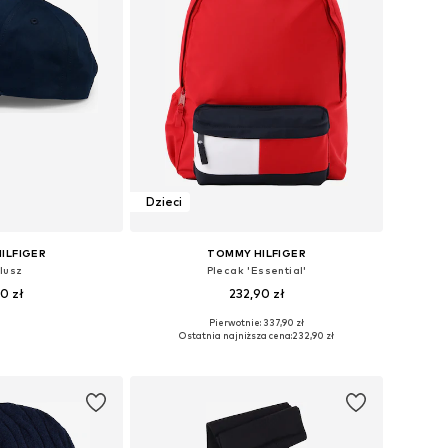
Dzieci
ILFIGER
TOMMY HILFIGER
lusz
Plecak 'Essential'
90 zł
232,90 zł
Pierwotnie: 337,90 zł
y: 54-56, 56-58
Dostępne rozmiary: One Size
Ostatnia najniższa cena:
232,90 zł
 koszyka
Dodaj do koszyka