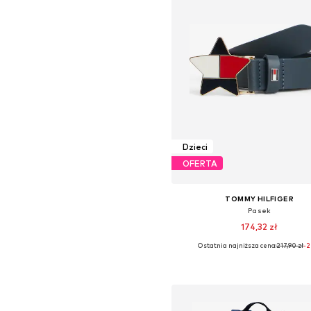
Dzieci
OFERTA
TOMMY HILFIGER
Pasek
174,32 zł
Ostatnia najniższa cena:
217,90 zł
-
Dostępne rozmiary: 110-146, 146
Dodaj do koszyka