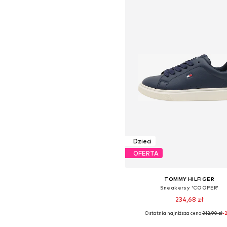
Dzieci
OFERTA
TOMMY HILFIGER
Sneakersy 'COOPER'
234,68 zł
Ostatnia najniższa cena:
312,90 zł
-
Dostępne w różnych rozmiara