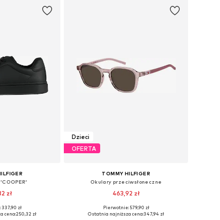
Dzieci
OFERTA
ILFIGER
TOMMY HILFIGER
 'COOPER'
Okulary przeciwsłoneczne
32 zł
463,92 zł
 337,90 zł
Pierwotnie: 579,90 zł
ych rozmiarach
Dostępne rozmiary: 48
a cena:
250,32 zł
Ostatnia najniższa cena:
347,94 zł