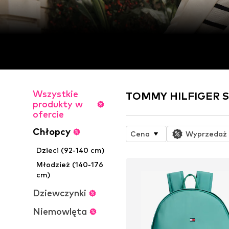
Wszystkie
TOMMY HILFIGER Sk
produkty w
ofercie
Chłopcy
Cena
Wyprzedaż
Dzieci (92-140 cm)
Młodzież (140-176
cm)
Dziewczynki
Niemowlęta