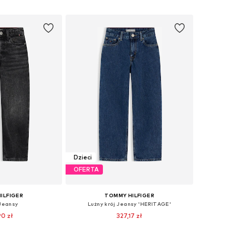
 koszyka
Dodaj do koszyka
Dzieci
OFERTA
ILFIGER
TOMMY HILFIGER
Jeansy
Lużny krój Jeansy 'HERITAGE'
90 zł
327,17 zł