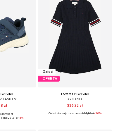
Dzieci
OFERTA
ILFIGER
TOMMY HILFIGER
 'ATLANTA'
Sukienka
68 zł
326,32 zł
Ostatnia najniższa cena:
407,90 zł
-20%
 312,90 zł
ych rozmiarach
Dostępne w różnych rozmiarach
 cena:
251,91 zł
-6%
 koszyka
Dodaj do koszyka