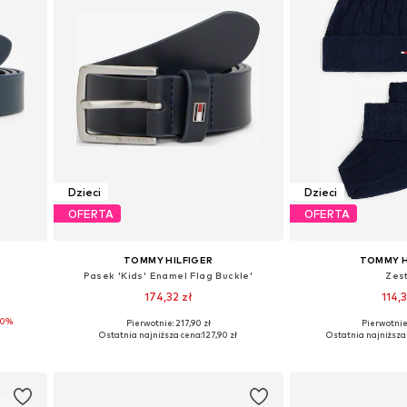
Dzieci
Dzieci
OFERTA
OFERTA
TOMMY HILFIGER
TOMMY H
Pasek 'Kids' Enamel Flag Buckle'
Zes
174,32 zł
114,3
20%
Pierwotnie: 217,90 zł
Pierwotnie:
-172
Dostępne rozmiary: 110-146, 146-172
Dostępne roz
Ostatnia najniższa cena:
127,90 zł
Ostatnia najniższa
Dodaj do koszyka
Dodaj do