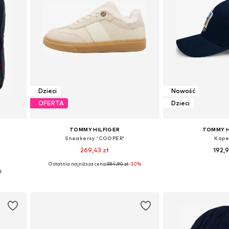
Dzieci
Nowość
OFERTA
Dzieci
TOMMY HILFIGER
TOMMY H
Sneakersy 'COOPER'
Kape
269,43 zł
192,
Ostatnia najniższa cena:
384,90 zł
-30%
e
Dostępne w różnych rozmiarach
Dostępne rozmiar
ł
Dodaj do koszyka
Dodaj do