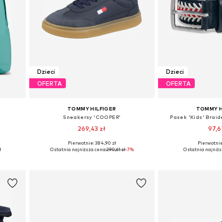
Dzieci
Dzieci
OFERTA
OFERTA
TOMMY HILFIGER
TOMMY H
Sneakersy 'COOPER'
Pasek 'Kids' Braid
269,43 zł
97,6
Pierwotnie: 384,90 zł
Pierwotnie:
e
Dostępne w różnych rozmiarach
Dostępne rozmiary:
ł
Ostatnia najniższa cena:
290,61 zł
-7%
Ostatnia najniżs
Dodaj do koszyka
Dodaj do