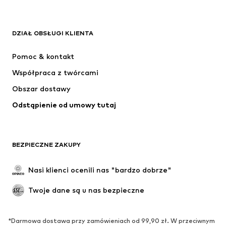
ADIDAS ORIGINALS
Nike Sportswear
Next
ADIDAS SPORTSWEAR
DZIAŁ OBSŁUGI KLIENTA
NIKE
Jordan
Pomoc & kontakt
ADIDAS PERFORMANCE
SUPERFIT
Współpraca z twórcami
Obszar dostawy
Odstąpienie od umowy tutaj
BEZPIECZNE ZAKUPY
Nasi klienci ocenili nas "bardzo dobrze"
Twoje dane są u nas bezpieczne
*Darmowa dostawa przy zamówieniach od 99,90 zł. W przeciwnym