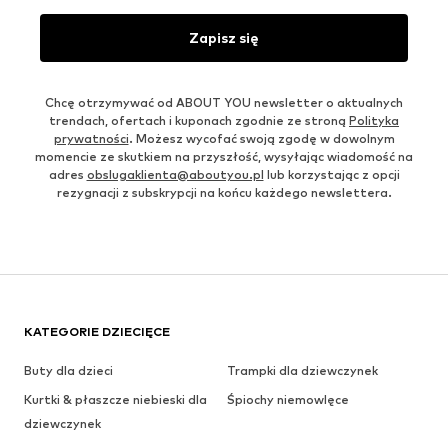
Zapisz się
Chcę otrzymywać od ABOUT YOU newsletter o aktualnych
trendach, ofertach i kuponach zgodnie ze stroną
Polityka
prywatności
. Możesz wycofać swoją zgodę w dowolnym
momencie ze skutkiem na przyszłość, wysyłając wiadomość na
adres
obslugaklienta@aboutyou.pl
lub korzystając z opcji
rezygnacji z subskrypcji na końcu każdego newslettera.
KATEGORIE DZIECIĘCE
Buty dla dzieci
Trampki dla dziewczynek
Kurtki & płaszcze niebieski dla
Śpiochy niemowlęce
dziewczynek