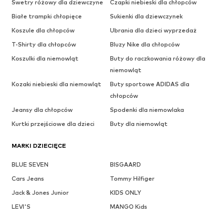
Swetry różowy dla dziewczyne
Czapki niebieski dla chłopców
Białe trampki chłopięce
Sukienki dla dziewczynek
Koszule dla chłopców
Ubrania dla dzieci wyprzedaż
T-Shirty dla chłopców
Bluzy Nike dla chłopców
Koszulki dla niemowląt
Buty do raczkowania różowy dla
niemowląt
Kozaki niebieski dla niemowląt
Buty sportowe ADIDAS dla
chłopców
Jeansy dla chłopców
Spodenki dla niemowlaka
Kurtki przejściowe dla dzieci
Buty dla niemowląt
MARKI DZIECIĘCE
BLUE SEVEN
BISGAARD
Cars Jeans
Tommy Hilfiger
Jack & Jones Junior
KIDS ONLY
LEVI'S
MANGO Kids