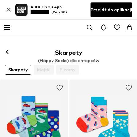
ABOUT YOU App
Przejdź do aplikacji
(152 700)
Skarpety
(Happy Socks) dla chłopców
Skarpety
Majtki
Piżamy