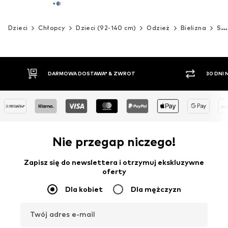
Dzieci
Chłopcy
Dzieci (92-140 cm)
Odzież
Bielizna
Skarpety
DARMOWA DOSTAWA* & ZWROT
30 DNI
Nie przegap niczego!
Zapisz się do newslettera i otrzymuj ekskluzywne
oferty
Dla kobiet
Dla mężczyzn
Twój adres e-mail