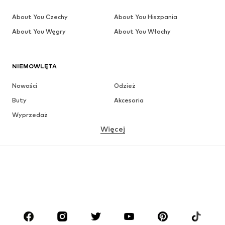
About You Czechy
About You Hiszpania
About You Węgry
About You Włochy
NIEMOWLĘTA
Nowości
Odzież
Buty
Akcesoria
Wyprzedaż
Więcej
DZIEWCZYNKI
Dzieci (92-140 cm)
Młodzież (140-176 cm)
CHŁOPCY
Dzieci (92-140 cm)
Młodzież (140-176 cm)
MARKI