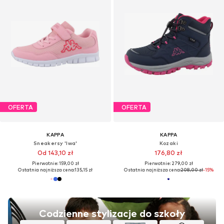
OFERTA
OFERTA
KAPPA
KAPPA
Sneakersy 'Iwa'
Kozaki
Od 143,10 zł
176,80 zł
Pierwotnie: 159,00 zł
Pierwotnie: 279,00 zł
Ostatnia najniższa cena:
135,15 zł
Ostatnia najniższa cena:
208,00 zł
-15%
Codzienne stylizacje do szkoły