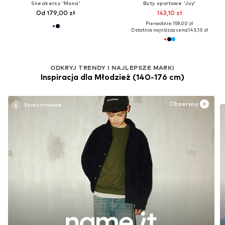
Sneakersy 'Mona'
Buty sportowe 'Joy'
Od 179,00 zł
143,10 zł
Pierwotnie: 159,00 zł
Ostatnia najniższa cena:
143,10 zł
ODKRYJ TRENDY I NAJLEPSZE MARKI
Inspiracja dla Młodzież (140-176 cm)
Obserwuj