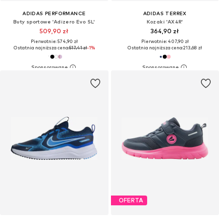
ADIDAS PERFORMANCE
ADIDAS TERREX
Buty sportowe 'Adizero Evo SL'
Kozaki 'AX4R'
509,90 zł
364,90 zł
Pierwotnie: 574,90 zł
Pierwotnie: 407,90 zł
Ostatnia najniższa cena:
517,41 zł
-1%
Ostatnia najniższa cena:
213,68 zł
OFERTA