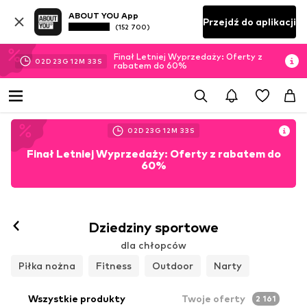
ABOUT YOU App
Przejdź do aplikacji
(152 700)
Finał Letniej Wyprzedaży: Oferty z
02
D
23
G
12
M
31
S
rabatem do 60%
02
D
23
G
12
M
31
S
Finał Letniej Wyprzedaży: Oferty z rabatem do
60%
Dziedziny sportowe
dla chłopców
Piłka nożna
Fitness
Outdoor
Narty
Wszystkie produkty
Twoje oferty
2 161