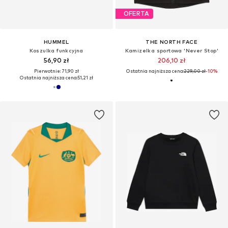
OFERTA
HUMMEL
THE NORTH FACE
Koszulka funkcyjna
Kamizelka sportowa 'Never Stop'
56,90 zł
206,10 zł
Pierwotnie: 71,90 zł
Ostatnia najniższa cena:
229,00 zł
-10%
Ostatnia najniższa cena:
51,21 zł