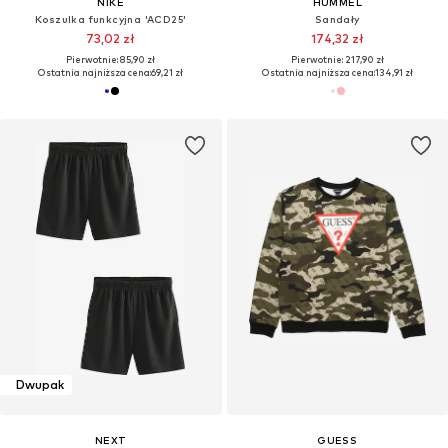
NIKE
HUMMEL
Koszulka funkcyjna 'ACD25'
Sandały
73,02 zł
174,32 zł
Pierwotnie: 85,90 zł
Pierwotnie: 217,90 zł
Ostatnia najniższa cena:
69,21 zł
Ostatnia najniższa cena:
134,91 zł
Dwupak
NEXT
GUESS