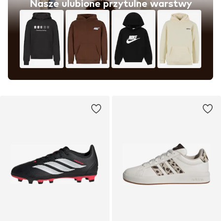
Nasze ulubione przytulne warstwy