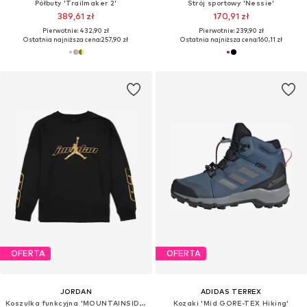
Półbuty 'Trailmaker 2'
Strój sportowy 'Nessie'
389,61 zł
170,91 zł
Pierwotnie: 432,90 zł
Pierwotnie: 239,90 zł
Ostatnia najniższa cena:
257,90 zł
Ostatnia najniższa cena:
160,11 zł
OFERTA
OFERTA
JORDAN
ADIDAS TERREX
Koszulka funkcyjna 'MOUNTAINSIDE'
Kozaki 'Mid GORE-TEX Hiking'