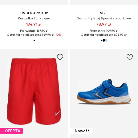
UNDER ARMOUR
NIKE
Koszulka funkcyjna
Normalny krój Spodnie sportowe
134,91 zł
78,97 zł
Pierwotnie: 167,90 zł
Pierwotnie: 109,90 zł
Ostatnia najniższa cena:
149,90 zł
-10%
Ostatnia najniższa cena:
78,97 zł
OFERTA
Nowość