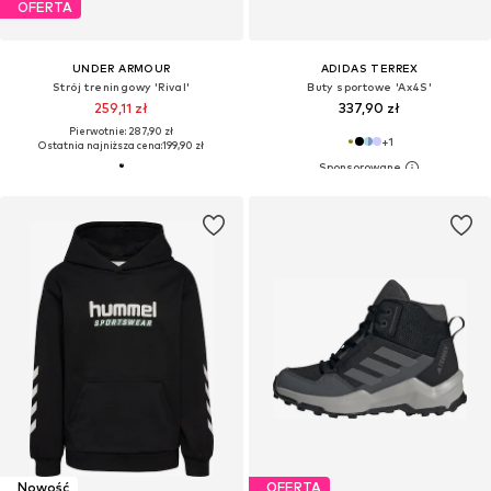
OFERTA
UNDER ARMOUR
ADIDAS TERREX
Strój treningowy 'Rival'
Buty sportowe 'Ax4S'
259,11 zł
337,90 zł
Pierwotnie: 287,90 zł
+
1
Ostatnia najniższa cena:
199,90 zł
Nowość
OFERTA