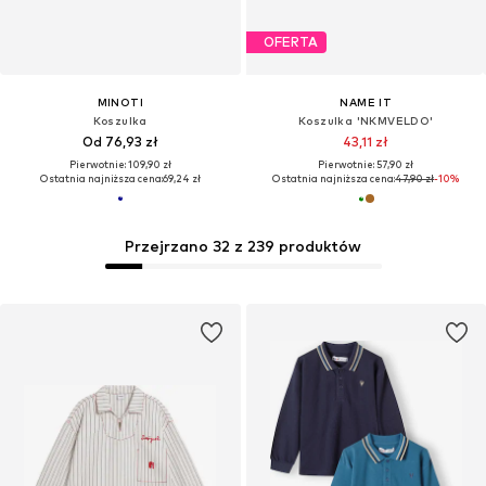
OFERTA
MINOTI
NAME IT
Koszulka
Koszulka 'NKMVELDO'
Od 76,93 zł
43,11 zł
Pierwotnie: 109,90 zł
Pierwotnie: 57,90 zł
Ostatnia najniższa cena:
69,24 zł
Ostatnia najniższa cena:
47,90 zł
-10%
Przejrzano 32 z 239 produktów