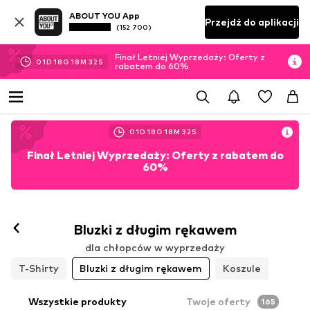
ABOUT YOU App
Przejdź do aplikacji
(152 700)
Finał Letniej Wyprzedaży: Oferty z
01
D
18
G
18
M
30
S
rabatem do 60%
01
D
18
G
18
M
30
S
Finał Letniej Wyprzedaży: Oferty z rabatem do
60%
Bluzki z długim rękawem
dla chłopców w wyprzedaży
T-Shirty
Bluzki z długim rękawem
Koszule
Wszystkie produkty
Twoje oferty
165