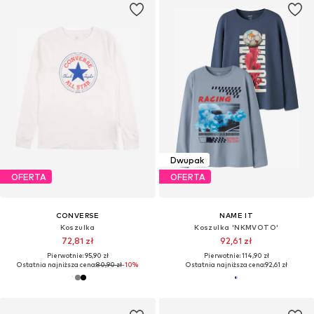
Dwupak
OFERTA
OFERTA
CONVERSE
NAME IT
Koszulka
Koszulka 'NKMVOTO'
72,81 zł
92,61 zł
Pierwotnie: 95,90 zł
Pierwotnie: 114,90 zł
Ostatnia najniższa cena:
80,90 zł
-10%
Ostatnia najniższa cena:
92,61 zł