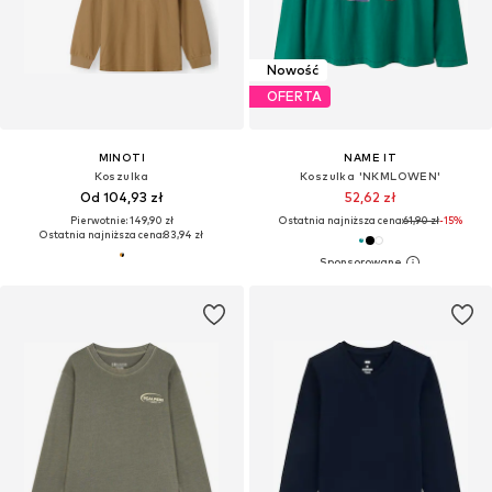
Nowość
OFERTA
MINOTI
NAME IT
Koszulka
Koszulka 'NKMLOWEN'
Od 104,93 zł
52,62 zł
Pierwotnie: 149,90 zł
Ostatnia najniższa cena:
61,90 zł
-15%
Ostatnia najniższa cena:
83,94 zł