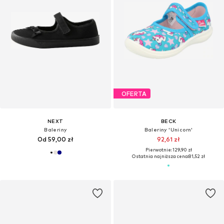
OFERTA
NEXT
BECK
Baleriny
Baleriny 'Unicorn'
Od 59,00 zł
92,61 zł
Pierwotnie: 129,90 zł
Ostatnia najniższa cena:
81,52 zł