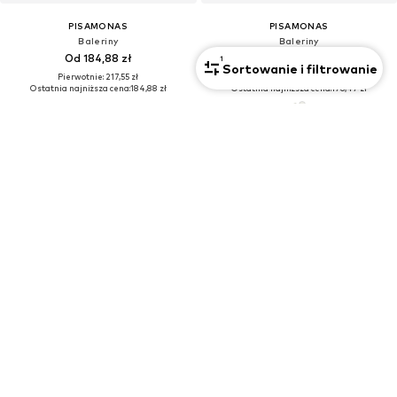
PISAMONAS
PISAMONAS
Baleriny
Baleriny
Od 184,88 zł
176,47 zł
1
Sortowanie i filtrowanie
Pierwotnie: 217,55 zł
Pierwotnie: 207,65 zł
Ostatnia najniższa cena:
184,88 zł
Ostatnia najniższa cena:
176,47 zł
+
2