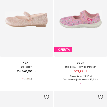
OFERTA
NEXT
BECK
Baleriny
Baleriny 'Flower Power'
Od 140,00 zł
103,92 zł
Pierwotnie: 129,90 zł
+
2
Ostatnia najniższa cena:
97,43 zł