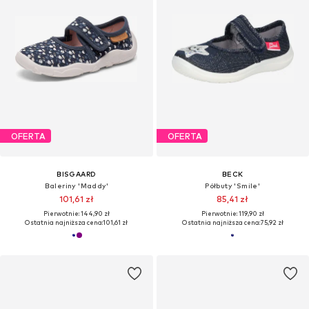
OFERTA
OFERTA
BISGAARD
BECK
Baleriny 'Maddy'
Półbuty 'Smile'
101,61 zł
85,41 zł
Pierwotnie: 144,90 zł
Pierwotnie: 119,90 zł
Ostatnia najniższa cena:
101,61 zł
Ostatnia najniższa cena:
75,92 zł