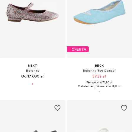
OFERTA
NEXT
BECK
Baleriny
Baleriny 'Ice Dance'
Od 177,00 zł
57,52 zł
Pierwotnie: 71,90 zł
Ostatnia najniższa cena:
51,12 zł