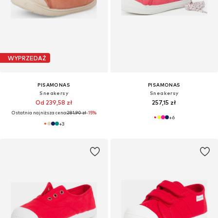
WYPRZEDAŻ
PISAMONAS
PISAMONAS
Sneakersy
Sneakersy
Od 239,58 zł
257,15 zł
Ostatnia najniższa cena:
281,90 zł
-15%
+
6
+
3