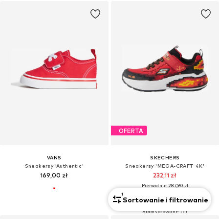
OFERTA
VANS
SKECHERS
Sneakersy 'Authentic'
Sneakersy 'MEGA-CRAFT 4K'
169,00 zł
232,11 zł
Pierwotnie: 287,90 zł
Ostatnia najniższa cena:
229,90 zł
1
Sortowanie i filtrowanie