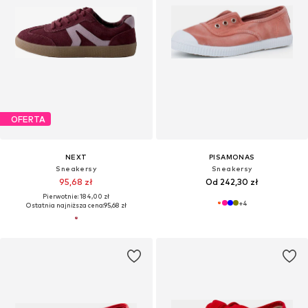
OFERTA
NEXT
PISAMONAS
Sneakersy
Sneakersy
95,68 zł
Od 242,30 zł
Pierwotnie: 184,00 zł
+
4
Ostatnia najniższa cena:
95,68 zł