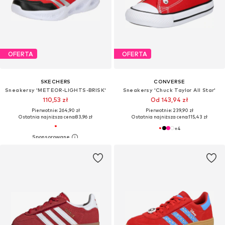
OFERTA
OFERTA
SKECHERS
CONVERSE
Sneakersy 'METEOR-LIGHTS-BRISK'
Sneakersy 'Chuck Taylor All Star'
110,53 zł
Od 143,94 zł
Pierwotnie: 264,90 zł
Pierwotnie: 239,90 zł
Ostatnia najniższa cena:
83,96 zł
Ostatnia najniższa cena:
115,43 zł
+
4