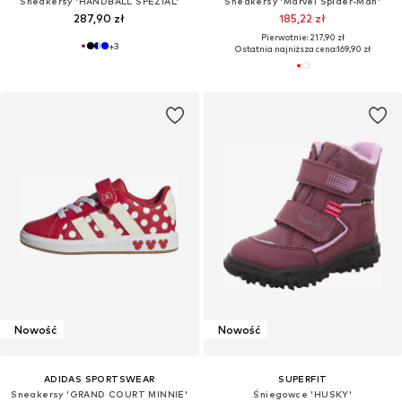
Sneakersy 'HANDBALL SPEZIAL'
Sneakersy 'Marvel Spider-Man'
287,90 zł
185,22 zł
Pierwotnie: 217,90 zł
+
3
Ostatnia najniższa cena:
169,90 zł
Nowość
Nowość
ADIDAS SPORTSWEAR
SUPERFIT
Sneakersy 'GRAND COURT MINNIE'
Śniegowce 'HUSKY'