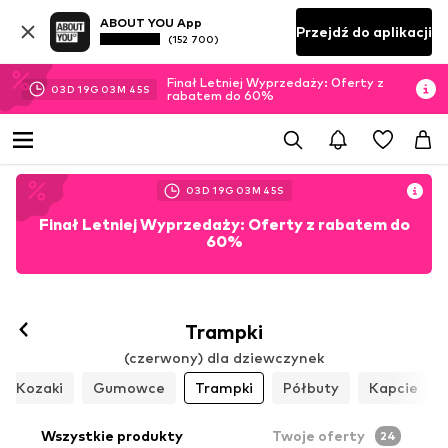
ABOUT YOU App
Przejdź do aplikacji
(152 700)
Finał Letniej Wyprzedaży: Oferty z
03
D
19
G
03
M
44
S
rabatem do 60%
03
D
19
G
03
M
44
S
Finał Letniej Wyprzedaży: Oferty z rabatem do
60%
Trampki
(czerwony) dla dziewczynek
Kozaki
Gumowce
Trampki
Półbuty
Kapcie
Wszystkie produkty
Twoje oferty
24