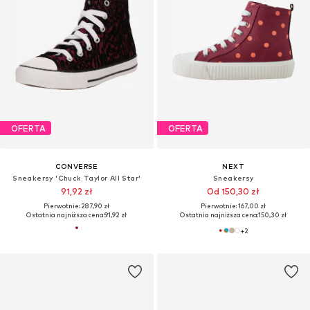
OFERTA
OFERTA
CONVERSE
NEXT
Sneakersy 'Chuck Taylor All Star'
Sneakersy
91,92 zł
Od 150,30 zł
Pierwotnie: 287,90 zł
Pierwotnie: 167,00 zł
Ostatnia najniższa cena:
91,92 zł
Ostatnia najniższa cena:
150,30 zł
+
2