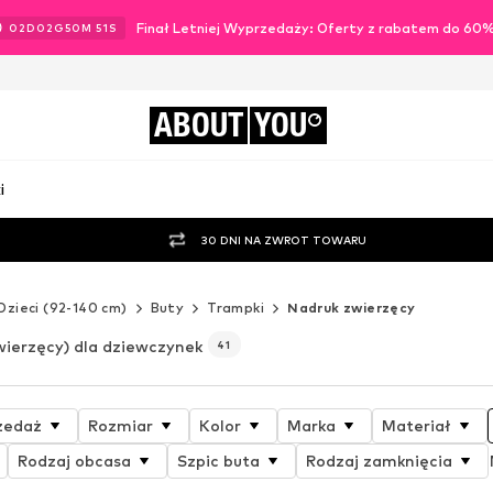
Finał Letniej Wyprzedaży: Oferty z rabatem do 60
02
D
02
G
50
M
50
S
ABOUT
YOU
i
30 DNI NA ZWROT TOWARU
Dzieci (92-140 cm)
Buty
Trampki
Nadruk zwierzęcy
wierzęcy) dla dziewczynek
41
zedaż
Rozmiar
Kolor
Marka
Materiał
Rodzaj obcasa
Szpic buta
Rodzaj zamknięcia