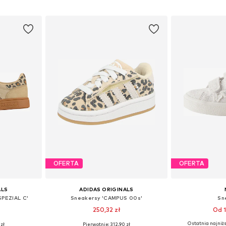
zyka
Dodaj do koszyka
Dodaj 
OFERTA
OFERTA
ALS
ADIDAS ORIGINALS
PEZIAL C'
Sneakersy 'CAMPUS 00s'
Sn
250,32 zł
Od 1
Ostatnia najniżs
zł
Pierwotnie: 312,90 zł