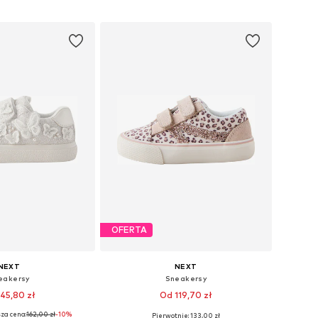
do koszyka
Dodaj do koszyka
OFERTA
NEXT
NEXT
eakersy
Sneakersy
45,80 zł
Od 119,70 zł
za cena:
162,00 zł
-10%
+
3
Pierwotnie: 133,00 zł