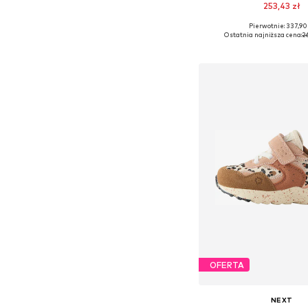
253,43 zł
Pierwotnie: 337,90
Dostępne w różnych ro
Ostatnia najniższa cena:
26
Dodaj do kos
OFERTA
NEXT