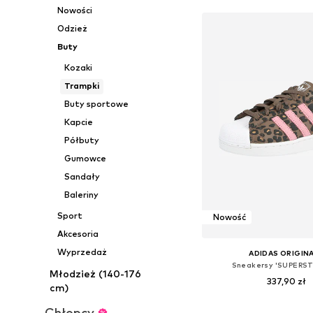
Nowości
Odzież
Buty
Kozaki
Trampki
Buty sportowe
Kapcie
Półbuty
Gumowce
Sandały
Baleriny
Sport
Nowość
Akcesoria
Wyprzedaż
ADIDAS ORIGIN
Sneakersy 'SUPERSTA
Młodzież (140-176
337,90 zł
cm)
Dostępne w różnych ro
Chłopcy