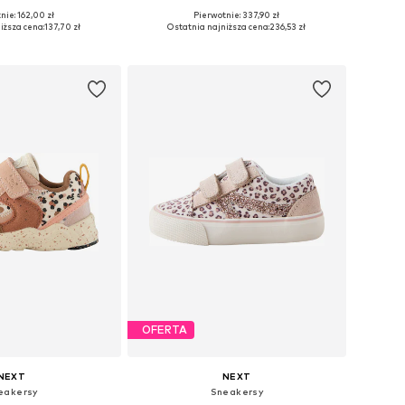
+
5
nie: 162,00 zł
Pierwotnie: 337,90 zł
óżnych rozmiarach
Dostępne w różnych rozmiarach
iższa cena:
137,70 zł
Ostatnia najniższa cena:
236,53 zł
do koszyka
Dodaj do koszyka
OFERTA
NEXT
NEXT
eakersy
Sneakersy