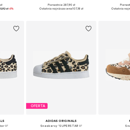
zł
Pierwotnie: 287,90 zł
Pierwot
zmiarach
Dostępne w różnych rozmiarach
Dostępne w r
5,92 zł
-6%
Ostatnia najniższa cena:
107,18 zł
Ostatnia najn
zyka
Dodaj do koszyka
Dodaj 
OFERTA
ALS
ADIDAS ORIGINALS
ar II'
Sneakersy 'SUPERSTAR II'
Sn