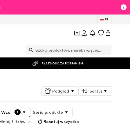
%
PL
PŁATNOŚĆ ZA POBRANIEM
Podgląd
Sortuj
Wzór
Seria produktu
1
Mniej filtrów
Resetuj wszystko