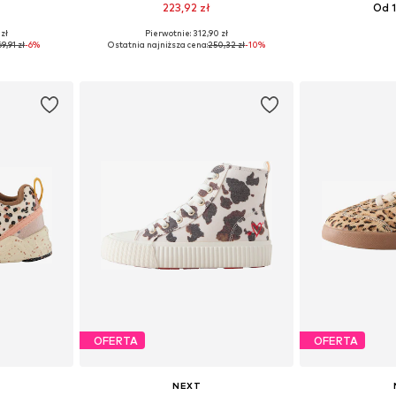
223,92 zł
Od 1
 zł
Pierwotnie: 312,90 zł
zmiarach
Dostępne w różnych rozmiarach
9,91 zł
-6%
Ostatnia najniższa cena:
250,32 zł
-10%
zyka
Dodaj do koszyka
Dodaj 
OFERTA
OFERTA
NEXT