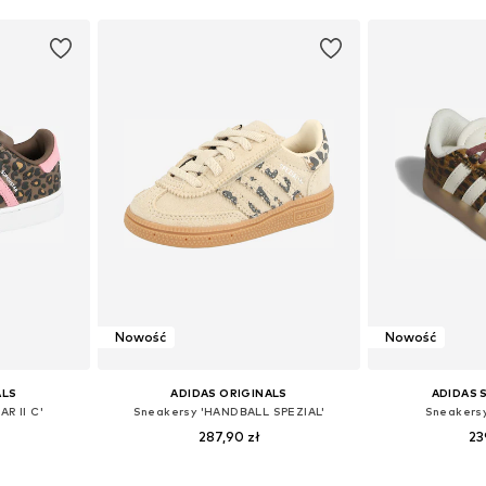
Nowość
Nowość
ALS
ADIDAS ORIGINALS
ADIDAS
R II C'
Sneakersy 'HANDBALL SPEZIAL'
Sneakersy
287,90 zł
23
zmiarach
Dostępne w różnych rozmiarach
Dostępne w r