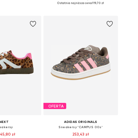
óżnych rozmiarach
Dostępne w różnych rozmiarach
Ostatnia najniższa cena:
119,70 zł
do koszyka
Dodaj do koszyka
OFERTA
NEXT
ADIDAS ORIGINALS
eakersy
Sneakersy 'CAMPUS 00s'
45,80 zł
253,43 zł