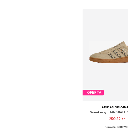
Dodaj do kos
OFERTA
ADIDAS ORIGIN
Sneakersy 'HANDBALL S
250,32 zł
Pierwotnie: 312,90 