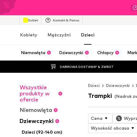
Outlet
Kontakt & Pomoc
Kobiety
Mężczyźni
Dzieci
Niemowlęta
Dziewczynki
Chłopcy
Mark
DARMOWA DOSTAWA* & ZWROT
Dzieci
Dziewczynki
Wszystkie
produkty w
Trampki
(Nadruk z
ofercie
Niemowlęta
Cena
Wypr
Dziewczynki
Wysokość obcasa
Dzieci (92-140 cm)