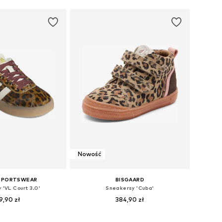
Nowość
 SPORTSWEAR
BISGAARD
 'VL Court 3.0'
Sneakersy 'Cuba'
9,90 zł
384,90 zł
óżnych rozmiarach
Dostępne w różnych rozmiarach