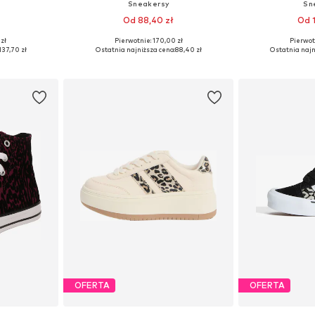
Sneakersy
Sn
Od 88,40 zł
Od 
 zł
Pierwotnie: 170,00 zł
Pierwot
 28, 29, 30,5
Dostępne rozmiary: 29, 30,5, 33, 35,5, 39
Dostępne rozmiary: 
137,70 zł
Ostatnia najniższa cena:
88,40 zł
Ostatnia najn
zyka
Dodaj do koszyka
Dodaj 
OFERTA
OFERTA