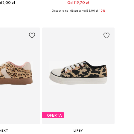
62,00 zł
Od 119,70 zł
+
1
Ostatnia najniższa cena:
+
133,00 zł
3
-10%
Dostępne rozmiary: 19, 21,5, 24, 25,5, 29, 30,5
Dostępne w różnych rozmiarach
do koszyka
Dodaj do koszyka
OFERTA
NEXT
LIPSY