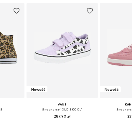
zyka
Dodaj do koszyka
Dodaj 
Nowość
Nowość
VANS
KA
S'
Sneakersy 'OLD SKOOL'
Sneakers
287,90 zł
23
zmiarach
Dostępne w różnych rozmiarach
Dostępne w r