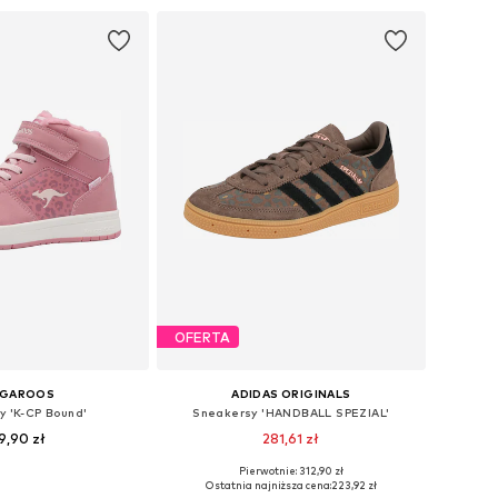
do koszyka
Dodaj do koszyka
OFERTA
NGAROOS
ADIDAS ORIGINALS
y 'K-CP Bound'
Sneakersy 'HANDBALL SPEZIAL'
9,90 zł
281,61 zł
+
1
Pierwotnie: 312,90 zł
óżnych rozmiarach
Dostępne w różnych rozmiarach
Ostatnia najniższa cena:
223,92 zł