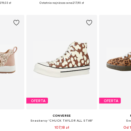
zmiarach
Dostępne w różnych rozmiarach
Dostępne w r
219,03 zł
Ostatnia najniższa cena:
217,90 zł
zyka
Dodaj do koszyka
Dodaj 
OFERTA
OFERTA
CONVERSE
Sneakersy 'CHUCK TAYLOR ALL STAR'
Sn
107,18 zł
Od 1