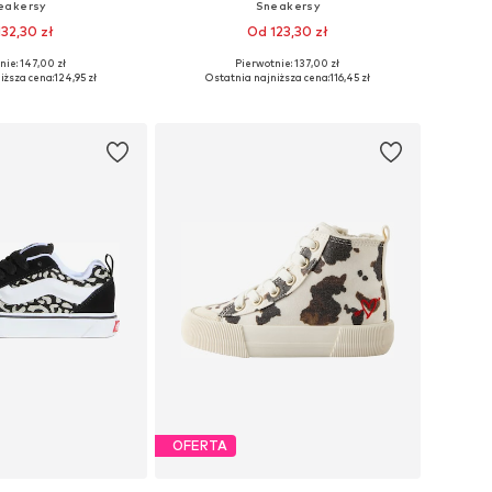
eakersy
Sneakersy
132,30 zł
Od 123,30 zł
nie: 147,00 zł
Pierwotnie: 137,00 zł
21,5, 23, 24, 25,5, 28, 29
Dostępne rozmiary: 28, 29, 32, 35,5, 37
iższa cena:
124,95 zł
Ostatnia najniższa cena:
116,45 zł
do koszyka
Dodaj do koszyka
OFERTA