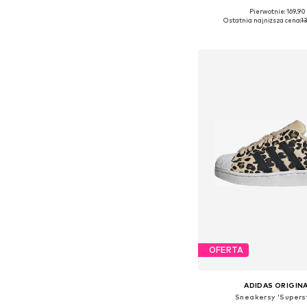
Pierwotnie: 169,90 
Dostępne w różnych ro
Ostatnia najniższa cena:
13
Dodaj do kos
OFERTA
ADIDAS ORIGIN
Sneakersy 'Superst