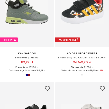
OFERTA
WYPRZEDAŻ
KANGAROOS
ADIDAS SPORTSWEAR
Sneakersy 'Molbo'
Sneakersy 'VL COURT TOY STORY'
191,92 zł
Od 149,90 zł
Pierwotnie: 239,90 zł
Pierwotnie: 217,90 zł
Ostatnia najniższa cena:
182,61 zł
Ostatnia najniższa cena:
173,61 zł
-13%