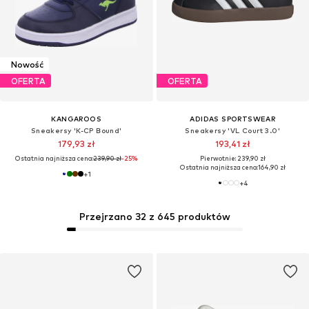
Nowość
OFERTA
OFERTA
KANGAROOS
ADIDAS SPORTSWEAR
Sneakersy 'K-CP Bound'
Sneakersy 'VL Court 3.0'
179,93 zł
193,41 zł
Ostatnia najniższa cena:
239,90 zł
-25%
Pierwotnie: 239,90 zł
Ostatnia najniższa cena:
164,90 zł
+
1
+
4
Przejrzano 32 z 645 produktów