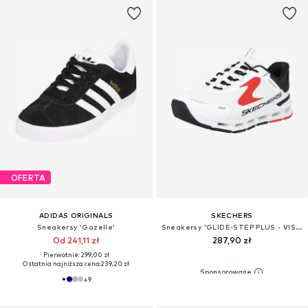
OFERTA
ADIDAS ORIGINALS
SKECHERS
Sneakersy 'Gazelle'
Sneakersy 'GLIDE-STEP PLUS - VISTA-LANE'
Od 241,11 zł
287,90 zł
Pierwotnie: 299,00 zł
Ostatnia najniższa cena:
239,20 zł
+
9