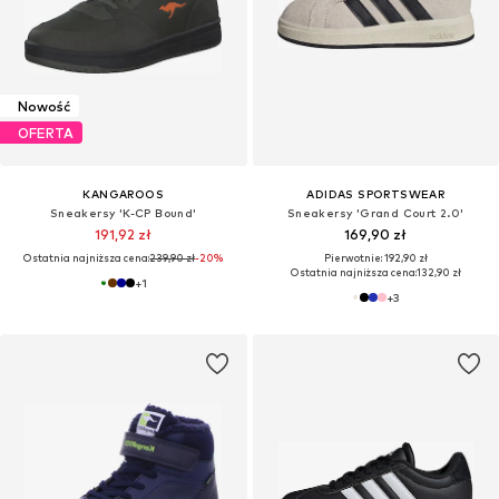
Nowość
OFERTA
KANGAROOS
ADIDAS SPORTSWEAR
Sneakersy 'K-CP Bound'
Sneakersy 'Grand Court 2.0'
191,92 zł
169,90 zł
Ostatnia najniższa cena:
239,90 zł
-20%
Pierwotnie: 192,90 zł
Ostatnia najniższa cena:
132,90 zł
+
1
+
3