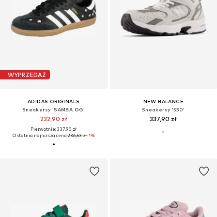
WYPRZEDAŻ
ADIDAS ORIGINALS
NEW BALANCE
Sneakersy 'SAMBA OG'
Sneakersy '530'
232,90 zł
337,90 zł
Pierwotnie: 337,90 zł
Ostatnia najniższa cena:
236,53 zł
-1%