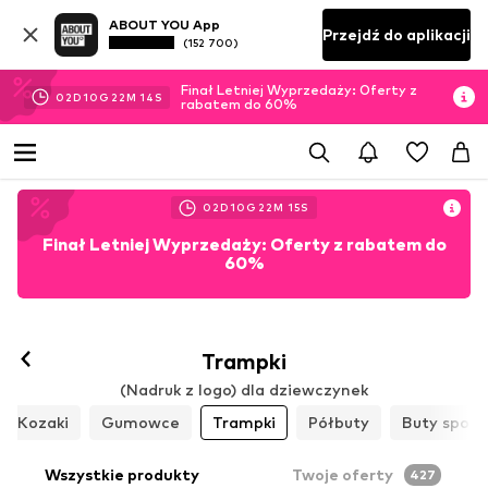
ABOUT YOU App
Przejdź do aplikacji
(152 700)
Finał Letniej Wyprzedaży: Oferty z
02
D
10
G
22
M
13
S
rabatem do 60%
02
D
10
G
22
M
13
S
Finał Letniej Wyprzedaży: Oferty z rabatem do
60%
Trampki
(Nadruk z logo) dla dziewczynek
Kozaki
Gumowce
Trampki
Półbuty
Buty spor
Wszystkie produkty
Twoje oferty
427