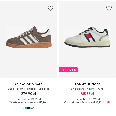
OFERTA
ADIDAS ORIGINALS
TOMMY HILFIGER
Sneakersy 'Handball Spezial'
Sneakersy 'HAMPTON'
279,90 zł
285,53 zł
Pierwotnie: 312,90 zł
Pierwotnie: 407,90 zł
Ostatnia najniższa cena:
217,90 zł
Ostatnia najniższa cena:
326,32 zł
-12%
+
4