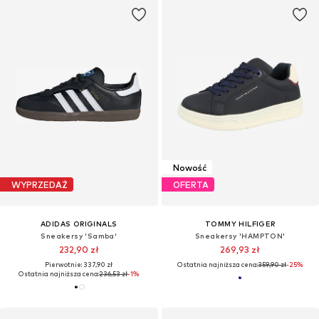
Nowość
WYPRZEDAŻ
OFERTA
ADIDAS ORIGINALS
TOMMY HILFIGER
Sneakersy 'Samba'
Sneakersy 'HAMPTON'
232,90 zł
269,93 zł
Pierwotnie: 337,90 zł
Ostatnia najniższa cena:
359,90 zł
-25%
Ostatnia najniższa cena:
236,53 zł
-1%