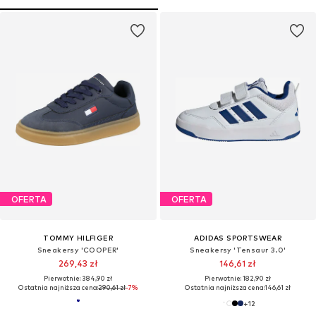
OFERTA
OFERTA
TOMMY HILFIGER
ADIDAS SPORTSWEAR
Sneakersy 'COOPER'
Sneakersy 'Tensaur 3.0'
269,43 zł
146,61 zł
Pierwotnie: 384,90 zł
Pierwotnie: 182,90 zł
Ostatnia najniższa cena:
290,61 zł
-7%
Ostatnia najniższa cena:
146,61 zł
+
12