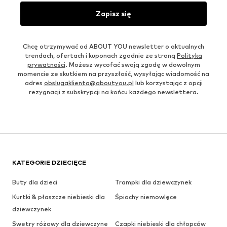
Zapisz się
Chcę otrzymywać od ABOUT YOU newsletter o aktualnych
trendach, ofertach i kuponach zgodnie ze stroną
Polityka
prywatności
. Możesz wycofać swoją zgodę w dowolnym
momencie ze skutkiem na przyszłość, wysyłając wiadomość na
adres
obslugaklienta@aboutyou.pl
lub korzystając z opcji
rezygnacji z subskrypcji na końcu każdego newslettera.
KATEGORIE DZIECIĘCE
Buty dla dzieci
Trampki dla dziewczynek
Kurtki & płaszcze niebieski dla
Śpiochy niemowlęce
dziewczynek
Swetry różowy dla dziewczyne
Czapki niebieski dla chłopców