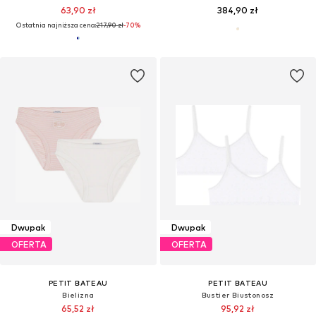
63,90 zł
384,90 zł
Ostatnia najniższa cena:
217,90 zł
-70%
Dwupak
Dwupak
OFERTA
OFERTA
PETIT BATEAU
PETIT BATEAU
Bielizna
Bustier Biustonosz
65,52 zł
95,92 zł