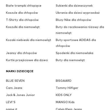
Białe trampki chłopięce
Sukienki dla dziewczynek
Koszule dla chłopców
Ubrania dla dzieci wyprzedaż
T-Shirty dla chłopców
Bluzy Nike dla chłopców
Koszulki dla niemowląt
Buty do raczkowania różowy dla
niemowląt
Kozaki niebieski dla niemowląt
Buty sportowe ADIDAS dla
chłopców
Jeansy dla chłopców
Spodenki dla niemowlaka
Kurtki przejściowe dla dzieci
Buty dla niemowląt
MARKI DZIECIĘCE
BLUE SEVEN
BISGAARD
Cars Jeans
Tommy Hilfiger
Jack & Jones Junior
KIDS ONLY
LEVI'S
MANGO Kids
name it
Calvin Klein Jeans