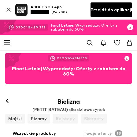
ABOUT YOU App
Przejdź do aplikacji
(152 700)
Finał Letniej Wyprzedaży: Oferty z
03
D
01
G
48
M
29
S
rabatem do 60%
03
D
01
G
48
M
29
S
Finał Letniej Wyprzedaży: Oferty z rabatem do
60%
Bielizna
(PETIT BATEAU) dla dziewczynek
Majtki
Piżamy
Rajstopy
Skarpety
Wszystkie produkty
Twoje oferty
18