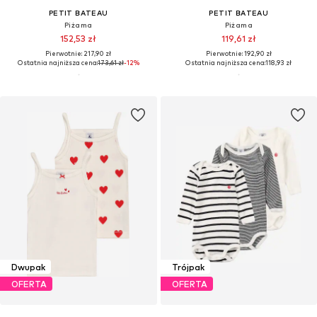
PETIT BATEAU
PETIT BATEAU
Piżama
Piżama
152,53 zł
119,61 zł
Pierwotnie: 217,90 zł
Pierwotnie: 192,90 zł
Ostatnia najniższa cena:
173,61 zł
-12%
Ostatnia najniższa cena:
118,93 zł
Dwupak
Trójpak
OFERTA
OFERTA