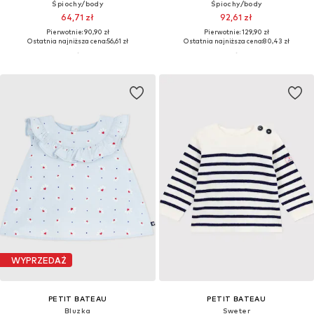
Śpiochy/body
Śpiochy/body
64,71 zł
92,61 zł
Pierwotnie: 90,90 zł
Pierwotnie: 129,90 zł
Ostatnia najniższa cena:
56,61 zł
Ostatnia najniższa cena:
80,43 zł
WYPRZEDAŻ
PETIT BATEAU
PETIT BATEAU
Bluzka
Sweter