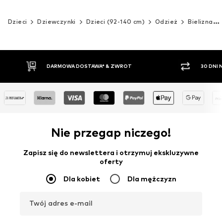
Dzieci
Dziewczynki
Dzieci (92-140 cm)
Odzież
Bielizna
30 DNI NA ZWROT TOWARU
PŁATNO
Nie przegap niczego!
Zapisz się do newslettera i otrzymuj ekskluzywne
oferty
Dla kobiet
Dla mężczyzn
Twój adres e-mail