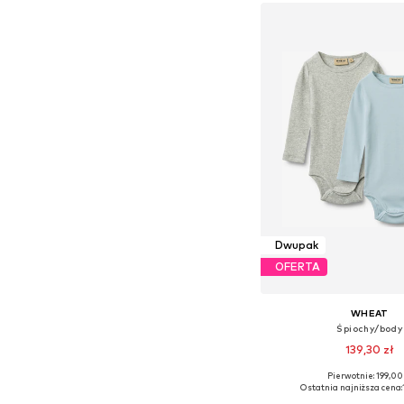
Dodaj do kos
Dwupak
OFERTA
WHEAT
Śpiochy/body
139,30 zł
Pierwotnie: 199,00 
Dostępne rozmiary: 56, 62, 6
Ostatnia najniższa cena: