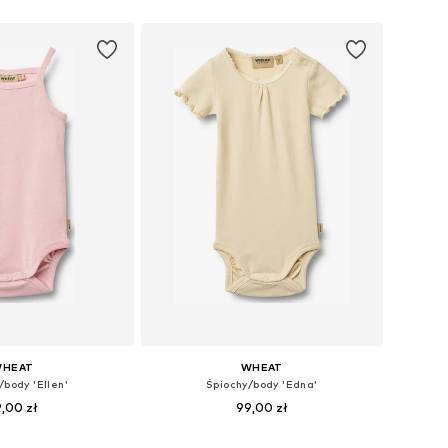
do koszyka
Dodaj do koszyka
HEAT
WHEAT
/body 'Ellen'
Śpiochy/body 'Edna'
,00 zł
99,00 zł
y: 56, 74, 80, 86, 92
Dostępne rozmiary: 56, 74, 80, 86, 92