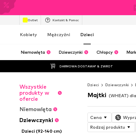
Outlet
Kontakt & Pomoc
Kobiety
Mężczyźni
Dzieci
Niemowlęta
Dziewczynki
Chłopcy
Mark
DARMOWA DOSTAWA* & ZWROT
Dzieci
Dziewczynki
Wszystkie
produkty w
Majtki
(WHEAT) dla
ofercie
Niemowlęta
Cena
Wypr
Dziewczynki
Rodzaj produktu
Dzieci (92-140 cm)