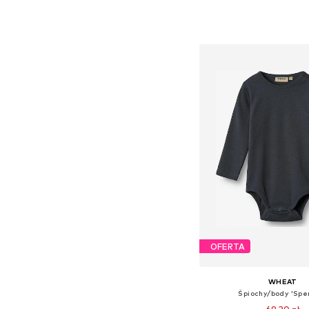
Dostępne rozmiary: 
Dodaj do kos
OFERTA
WHEAT
Śpiochy/body 'Spe