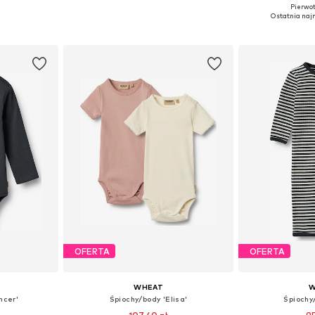
Pierwot
86, 92
Dostępne rozmiary: 68, 74, 80
Dostępne r
Ostatnia najn
zyka
Dodaj do koszyka
Dodaj 
OFERTA
OFERTA
WHEAT
W
ncer'
Śpiochy/body 'Elisa'
Śpiochy