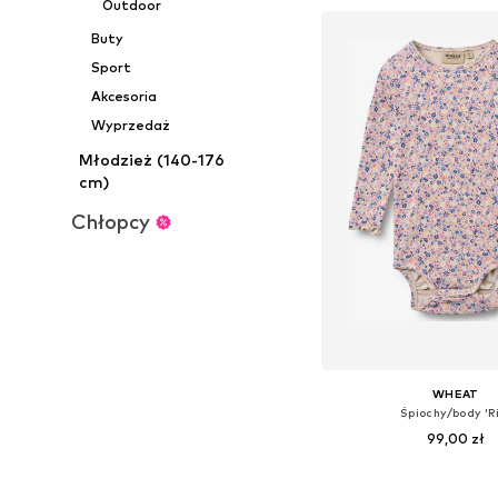
Outdoor
Dodaj do kos
Buty
Sport
Akcesoria
Wyprzedaż
Młodzież (140-176
cm)
Chłopcy
WHEAT
Śpiochy/body 'R
99,00 zł
Dostępne rozmiary: 62, 