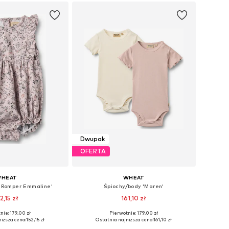
do koszyka
Dodaj do koszyka
Dwupak
OFERTA
HEAT
WHEAT
 'Romper Emmaline'
Śpiochy/body 'Maren'
2,15 zł
161,10 zł
nie: 179,00 zł
Pierwotnie: 179,00 zł
ozmiary: 86, 92
Dostępne rozmiary: 68, 86, 92
iższa cena:
152,15 zł
Ostatnia najniższa cena:
161,10 zł