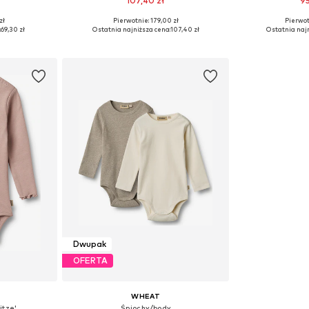
107,40 zł
95
zł
Pierwotnie: 179,00 zł
Pierwot
68, 74, 80
Dostępne rozmiary: 68, 86
Dostępne roz
:
69,30 zł
Ostatnia najniższa cena:
107,40 zł
Ostatnia najn
zyka
Dodaj do koszyka
Dodaj 
Dwupak
OFERTA
WHEAT
itze'
Śpiochy/body