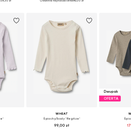
139,30 zł
Ostatnia najniższa cena:
96,00 zł
zyka
Dodaj do koszyka
Dodaj 
Dwupak
OFERTA
WHEAT
W
ie'
Śpiochy/body 'Regitze'
Śpi
99,00 zł
17