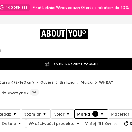
Finał Letniej Wyprzedaży: Oferty z rabatem do 60%
10
G
05
M
28
S
ABOUT
YOU
i
30 DNI NA ZWROT TOWARU
Dzieci (92-140 cm)
Odzież
Bielizna
Majtki
WHEAT
 dziewczynek
26
zedaż
Rozmiar
Kolor
Marka
Materiał
1
Detale
Właściwości produktu
Mniej filtrów
R