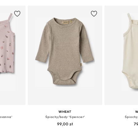
WHEAT
W
avanna'
Śpiochy/body 'Spencer'
Śpiochy
99,00 zł
79
 110, 116-122
Dostępne rozmiary: 56, 62, 68, 80, 86, 92
Dostępne roz