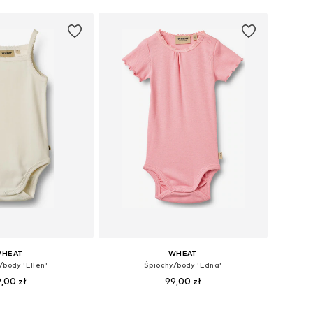
HEAT
WHEAT
/body 'Ellen'
Śpiochy/body 'Edna'
,00 zł
99,00 zł
miary: 80, 86, 92
Dostępne rozmiary: 56, 80, 86, 92