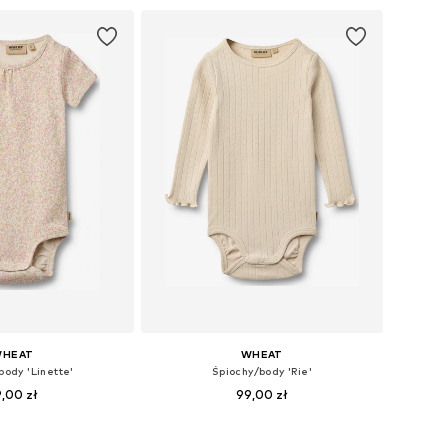
do koszyka
Dodaj do koszyka
HEAT
WHEAT
body 'Linette'
Śpiochy/body 'Rie'
,00 zł
99,00 zł
ary: 62, 80, 86, 92
Dostępne rozmiary: 86, 92