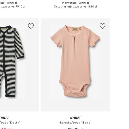
nie: 199,00 zł
Pierwotnie: 159,00 zł
ozmiary: 80, 86
Dostępne rozmiary: 56
iższa cena:
179,10 zł
Ostatnia najniższa cena:
111,30 zł
do koszyka
Dodaj do koszyka
HEAT
WHEAT
/body 'Dusty'
Śpiochy/body 'Edna'