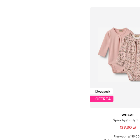
Dodaj do kos
Dwupak
OFERTA
WHEAT
Śpiochy/body 'L
139,30 zł
Pierwotnie: 199,00 
Dostępne rozmiary: 80