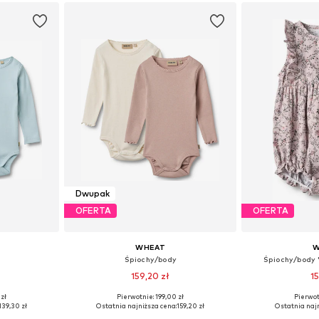
zyka
Dodaj do koszyka
Dodaj 
Dwupak
OFERTA
OFERTA
WHEAT
W
Śpiochy/body
Śpiochy/body
159,20 zł
15
zł
Pierwotnie: 199,00 zł
Pierwot
8, 74, 86, 92
Dostępne rozmiary: 80, 86, 92
Dostępne r
139,30 zł
Ostatnia najniższa cena:
159,20 zł
Ostatnia najn