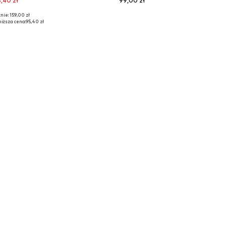
,40 zł
99,00 zł
nie: 159,00 zł
miary: 68, 80, 86
Dostępne rozmiary: 56, 74, 80, 86, 92
iższa cena:
95,40 zł
do koszyka
Dodaj do koszyka