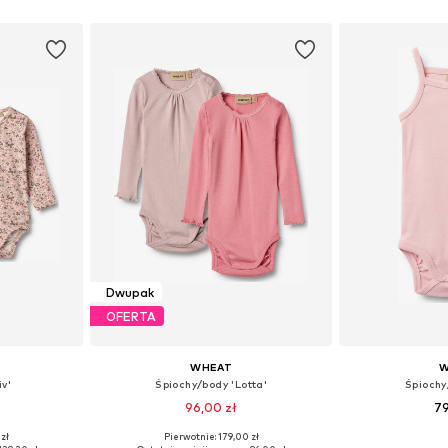
zyka
Dodaj do koszyka
Dodaj 
Dwupak
OFERTA
WHEAT
W
iv'
Śpiochy/body 'Lotta'
Śpiochy
96,00 zł
79
zł
Pierwotnie: 179,00 zł
, 86, 92
Dostępne rozmiary: 80, 86, 92
Dostępne rozmiar