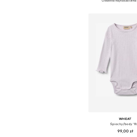
Ostatnia najniższa cena:
Dodaj do kos
WHEAT
Śpiochy/body 'R
99,00 zł