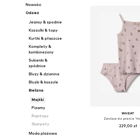
Nowości
Odzież
Jeansy & spodnie
Koszulki & topy
Kurtki & płaszcze
Komplety &
kombinezony
Sukienki &
spódnice
Bluzy & dzianina
Bluzki & koszule
Bielizna
Majtki
Piżamy
WHEAT
Rajstopy
Zestaw do prania 'H
Skarpety
229,00 zł
Moda plażowa
Dostępne rozmiary: 92, 104,