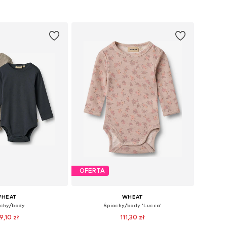
do koszyka
Dodaj do koszyka
OFERTA
HEAT
WHEAT
ochy/body
Śpiochy/body 'Lucca'
9,10 zł
111,30 zł