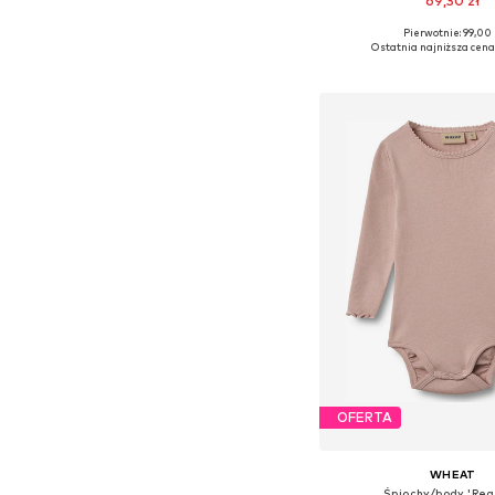
69,30 zł
Pierwotnie: 99,00 
Dostępne rozmiary: 56, 
Ostatnia najniższa cena
Dodaj do kos
OFERTA
WHEAT
Śpiochy/body 'Reg