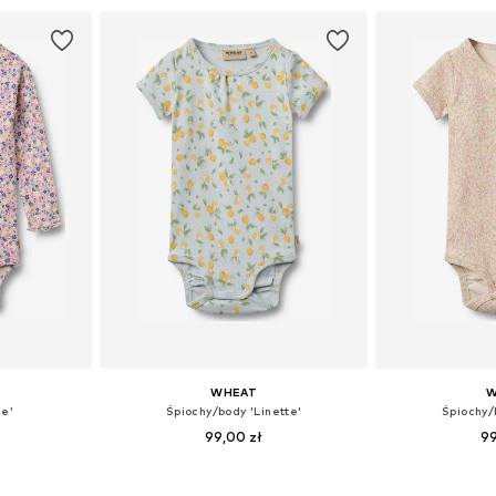
zyka
Dodaj do koszyka
Dodaj 
WHEAT
W
ie'
Śpiochy/body 'Linette'
Śpiochy/
99,00 zł
99
80, 86, 92
Dostępne rozmiary: 74, 80, 86, 92
Dostępne rozmi