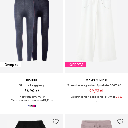
Dwupak
OFERTA
EWERS
MANGO KIDS
Skinny Legginsy
Szeroka nogawka Spodnie 'KATASET'
76,90 zł
99,92 zł
Pierwotnie: 90,90 zł
Ostatnia najniższa cena:
124,90 zł
-20%
Ostatnia najniższa cena:
57,52 zł