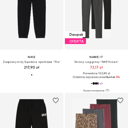
Dwupak
OFERTA
NIKE
NAME IT
Zwężany krój Spodnie sportowe 'Pro'
Skinny Legginsy 'NKFVivian'
217,90 zł
72,17 zł
Pierwotnie: 102,90 zł
Ostatnia najniższa cena:
76,41 zł
-5%
+
1