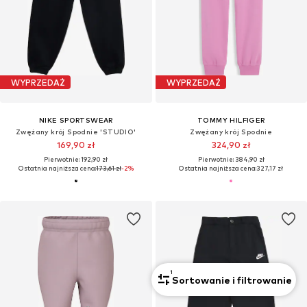
WYPRZEDAŻ
WYPRZEDAŻ
NIKE SPORTSWEAR
TOMMY HILFIGER
Zwężany krój Spodnie 'STUDIO'
Zwężany krój Spodnie
169,90 zł
324,90 zł
Pierwotnie: 192,90 zł
Pierwotnie: 384,90 zł
Ostatnia najniższa cena:
173,61 zł
-2%
Ostatnia najniższa cena:
327,17 zł
1
Sortowanie i filtrowanie