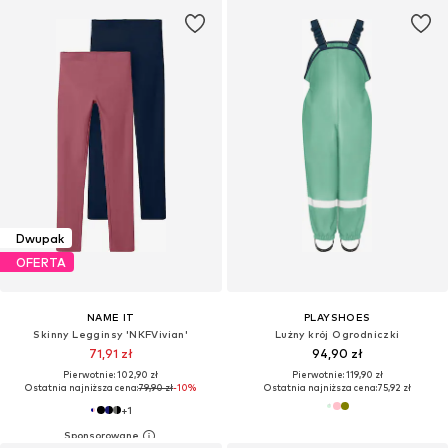
Dwupak
OFERTA
NAME IT
PLAYSHOES
Skinny Legginsy 'NKFVivian'
Lużny krój Ogrodniczki
71,91 zł
94,90 zł
Pierwotnie: 102,90 zł
Pierwotnie: 119,90 zł
Ostatnia najniższa cena:
79,90 zł
-10%
Ostatnia najniższa cena:
75,92 zł
+
1