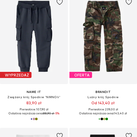
WYPRZEDAŻ
OFERTA
NAME IT
BRANDIT
Zwężany krój Spodnie 'NMNOli'
Lużny krój Spodnie
83,90 zł
Od 143,40 zł
Pierwotnie: 107,90 zł
Pierwotnie: 239,00 zł
Ostatnia najniższa cena:
88,90 zł
-5%
Ostatnia najniższa cena:
143,40 zł