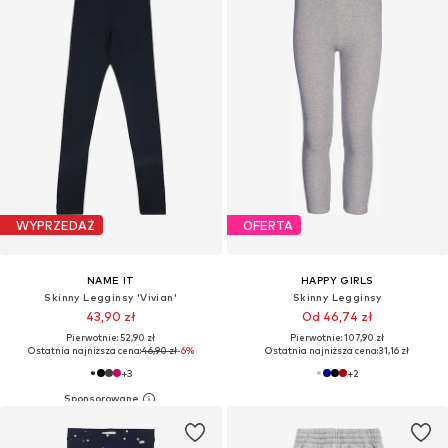
WYPRZEDAŻ
OFERTA
NAME IT
HAPPY GIRLS
Skinny Legginsy 'Vivian'
Skinny Legginsy
43,90 zł
Od 46,74 zł
Pierwotnie: 52,90 zł
Pierwotnie: 107,90 zł
Ostatnia najniższa cena:
46,90 zł
-6%
Ostatnia najniższa cena:
31,16 zł
+
3
+
2