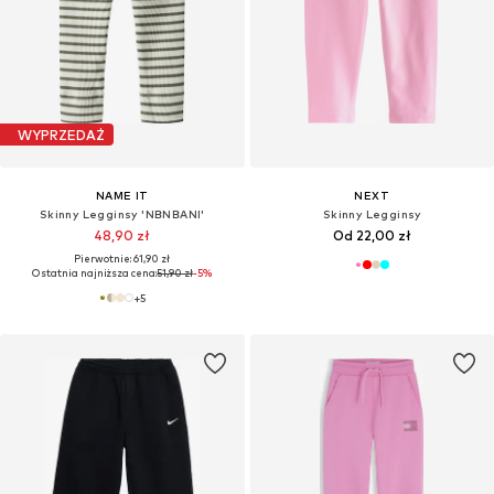
WYPRZEDAŻ
NAME IT
NEXT
Skinny Legginsy 'NBNBANI'
Skinny Legginsy
48,90 zł
Od 22,00 zł
Pierwotnie: 61,90 zł
Ostatnia najniższa cena:
51,90 zł
-5%
+
5