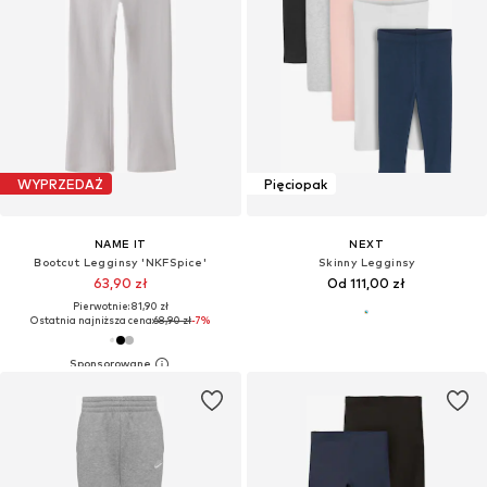
WYPRZEDAŻ
Pięciopak
NAME IT
NEXT
Bootcut Legginsy 'NKFSpice'
Skinny Legginsy
63,90 zł
Od 111,00 zł
Pierwotnie: 81,90 zł
Ostatnia najniższa cena:
68,90 zł
-7%