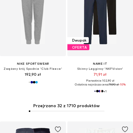
Dwupak
OFERTA
NIKE SPORTSWEAR
NAME IT
Zwężany krój Spodnie 'Club Fleece'
Skinny Legginsy 'NKFVivian'
192,90 zł
71,91 zł
Pierwotnie: 102,90 zł
Ostatnia najniższa cena:
79,90 zł
-10%
+
1
Przejrzano 32 z 1710 produktów