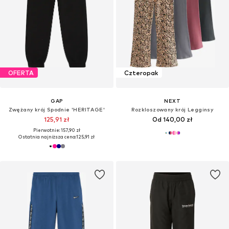
OFERTA
Czteropak
GAP
NEXT
Zwężany krój Spodnie 'HERITAGE'
Rozkloszowany krój Legginsy
125,91 zł
Od 140,00 zł
Pierwotnie: 157,90 zł
Ostatnia najniższa cena:
125,91 zł