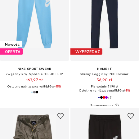
Nowość
OFERTA
WYPRZEDAŻ
NIKE SPORTSWEAR
NAME IT
Zwężany krój Spodnie 'CLUB FLC'
Skinny Legginsy 'NKFDavina'
163,97 zł
56,90 zł
Ostatnia najniższa cena:
192,90 zł
-15%
Pierwotnie: 71,90 zł
Ostatnia najniższa cena:
59,90 zł
-5%
+
7