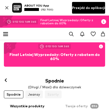
ABOUT YOU App
Przejdź do aplikacji
(152 700)
Finał Letniej Wyprzedaży: Oferty z
01
D
13
G
16
M
34
S
rabatem do 60%
01
D
13
G
16
M
34
S
Finał Letniej Wyprzedaży: Oferty z rabatem do
60%
Spodnie
(Długi / Maxi) dla dziewczynek
Spodnie
Jeansy
Szorty
Wszystkie produkty
Twoje oferty
896