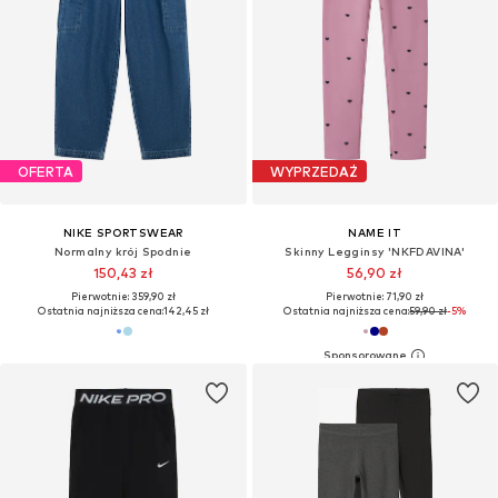
OFERTA
WYPRZEDAŻ
NIKE SPORTSWEAR
NAME IT
Normalny krój Spodnie
Skinny Legginsy 'NKFDAVINA'
150,43 zł
56,90 zł
Pierwotnie: 359,90 zł
Pierwotnie: 71,90 zł
Ostatnia najniższa cena:
142,45 zł
Ostatnia najniższa cena:
59,90 zł
-5%