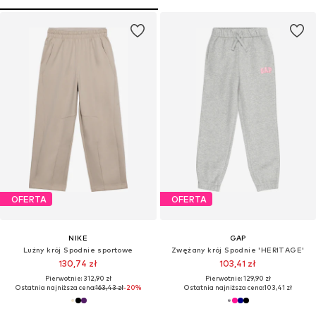
OFERTA
OFERTA
NIKE
GAP
Lużny krój Spodnie sportowe
Zwężany krój Spodnie 'HERITAGE'
130,74 zł
103,41 zł
Pierwotnie: 312,90 zł
Pierwotnie: 129,90 zł
Ostatnia najniższa cena:
163,43 zł
-20%
Ostatnia najniższa cena:
103,41 zł