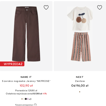
WYPRZEDAŻ
NAME IT
NEXT
Szeroka nogawka Jeansy 'NKFROSE'
Zestaw
102,90 zł
Od 96,00 zł
Pierwotnie: 129,90 zł
Ostatnia najniższa cena:
107,90 zł
-4%
+
3