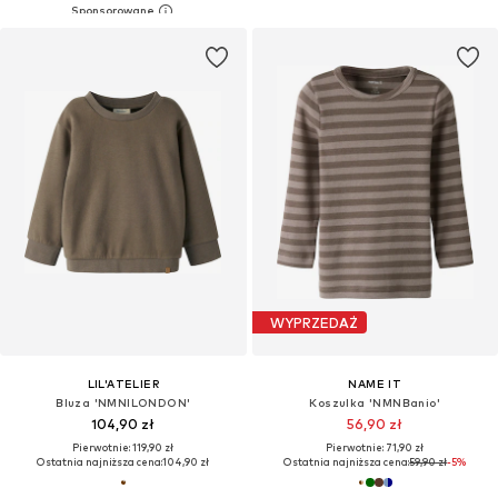
WYPRZEDAŻ
LIL'ATELIER
NAME IT
Bluza 'NMNILONDON'
Koszulka 'NMNBanio'
104,90 zł
56,90 zł
Pierwotnie: 119,90 zł
Pierwotnie: 71,90 zł
Ostatnia najniższa cena:
104,90 zł
Ostatnia najniższa cena:
59,90 zł
-5%