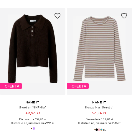
OFERTA
OFERTA
NAME IT
NAME IT
Sweter 'NKFNia'
Koszulka 'Suraja'
49,96 zł
56,34 zł
Pierwotnie: 157,90 zł
Pierwotnie: 107,90 zł
Ostatnia najniższa cena:
49,96 zł
Ostatnia najniższa cena:
31,16 zł
+
5