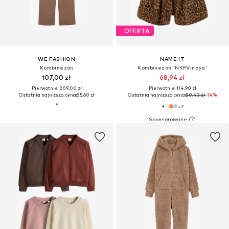
OFERTA
WE FASHION
NAME IT
Kombinezon
Kombinezon 'NKFVinaya'
107,00 zł
68,94 zł
Pierwotnie: 209,00 zł
Pierwotnie: 114,90 zł
Ostatnia najniższa cena:
85,60 zł
Ostatnia najniższa cena:
80,43 zł
-14%
+
7