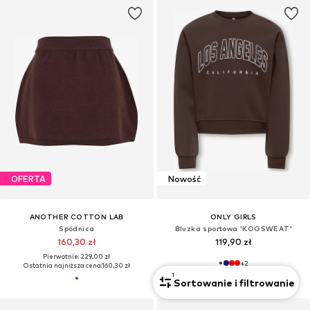
OFERTA
Nowość
ANOTHER COTTON LAB
ONLY GIRLS
Spódnica
Bluzka sportowa 'KOGSWEAT'
160,30 zł
119,90 zł
Pierwotnie: 229,00 zł
+
2
Ostatnia najniższa cena:
160,30 zł
1
Sortowanie i filtrowanie